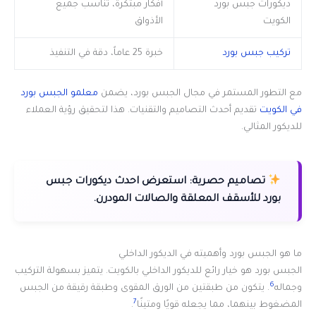
ديكورات جبس بورد
أفكار مبتكرة، تناسب جميع
الكويت
الأذواق
تركيب جبس بورد
خبرة 25 عاماً، دقة في التنفيذ
مع التطور المستمر في مجال الجبس بورد، يضمن
معلمو الجبس بورد
في الكويت
تقديم أحدث التصاميم والتقنيات. هذا لتحقيق رؤية العملاء
للديكور المثالي.
تصاميم حصرية:
استعرض احدث ديكورات جبس
بورد للأسقف المعلقة والصالات المودرن.
ما هو الجبس بورد وأهميته في الديكور الداخلي
الجبس بورد هو خيار رائع للديكور الداخلي بالكويت. يتميز بسهولة التركيب
6
وجماله
. يتكون من طبقتين من الورق المقوى وطبقة رقيقة من الجبس
7
المضغوط بينهما، مما يجعله قويًا ومتينًا
.