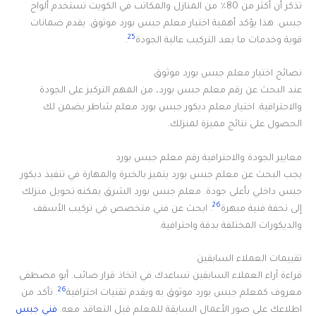
تذكر أن أكثر من 80٪ من المنازل والمكاتب في الكويت تستخدم ألواح
جبس. هذا يؤكد أهمية اختيار معلم جبس بورد موثوق. يقدم ضمانات
25
قوية وخدمات ما بعد التركيب عالية الجودة
.
نصائح اختيار معلم جبس بورد موثوق
عند البحث عن رقم معلم جبس بورد، من المهم التركيز على الجودة
والاحترافية. اختيار معلم ديكور جبس بورد معلم شاطر يضمن لك
الحصول على نتائج مميزة لمنزلك.
معايير الجودة والاحترافية رقم معلم جبس بورد
يجب البحث عن معلم جبس بورد يتميز بالخبرة والمهارة في تنفيذ ديكور
جبس داخلي بأعلى جودة. معلم جبس بورد الشرق يمكنه تحويل منزلك
26
إلى تحفة فنية مبهرة
. ابحث عن فني متخصص في تركيب الأسقف
والديكورات المختلفة بدقة واحترافية.
تقييمات العملاء السابقين
قراءة آراء العملاء السابقين تساعدك في اتخاذ قرار صائب. أبو مصطفى
26
معروف كمعلم جبس بورد موثوق به ويقدم تقنيات احترافية
. تأكد من
اطلاعك على صور الأعمال السابقة للمعلم قبل التعاقد معه.
فني جبس