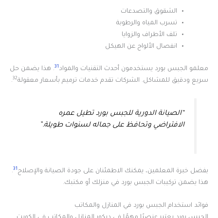
الشقوق والتصدعات
تسرب المياه والرطوبة
تلف الأطراف والزوايا
انفصال الألواح عن الهيكل
31
معلمو الجبس بورد يستخدمون أحدث التقنيات والمواد
. هذا يضمن حل
32
سريع ودقيق للمشاكل. الشركات تقدم خدمات ترميم بأسعار معقولة
.
“الصيانة الدورية للجبس بورد تطيل عمره
الافتراضي وتحافظ على جماله لسنوات طويلة.”
31
بفضل خبرة المعلمين، يمكنك الاطمئنان على جودة الصيانة والإصلاح
.
هذا يضمن تركيبات الجبس بورد في منزلك أو مكتبك.
فوائد استخدام الجبس بورد في المنازل والمكاتب
الجبس بورد يعتبر عنصرًا مهمًا في ديكور المنازل والمكاتب في الكويت.