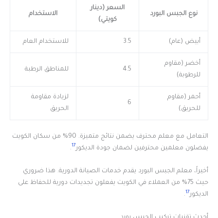
السعر (دينار
نوع الجبس البورد
الاستخدام
كويتي)
أبيض (عام)
3.5
للاستخدام العام
أخضر (مقاوم
4.5
للمناطق الرطبة
للرطوبة)
أحمر (مقاوم
لزيادة مقاومة
6
للحريق)
الحريق
التعامل مع معلم محترف يضمن نتائج متميزة. 90% من سكان الكويت
17
يفضلون معلمين محترفين لضمان جودة الديكور
.
أخيراً، معلم الجبس البورد يقدم خدمات الصيانة الدورية. هذا ضروري
حيث 75% من العملاء في الكويت يفعلون تجديدات دورية للحفاظ على
17
الديكور
.
أحدث تقنيات تركيب الجبس بورد