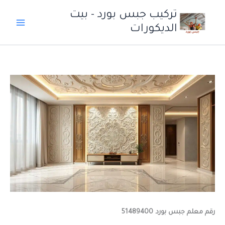
خطي
تركيب جبس بورد - بيت
لى
الديكورات
لمحتوى
رقم معلم جبس بورد 51489400