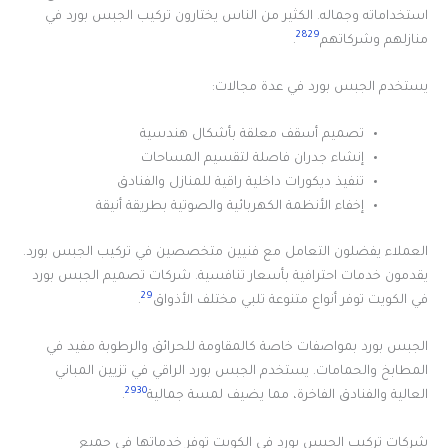
استخداماته وجماله. الكثير من الناس يختارون تركيب الجبس بورد في
28
29
منازلهم وشركاتهم
.
يستخدم الجبس بورد في عدة مجالات:
تصميم أسقف معلقة بأشكال هندسية
إنشاء جدران فاصلة لتقسيم المساحات
تنفيذ ديكورات داخلية راقية للمنازل والفنادق
إخفاء الأنظمة الكهربائية والصوتية بطريقة أنيقة
العملاء يفضلون التعامل مع فنيين متخصصين في تركيب الجبس بورد.
يقدمون خدمات احترافية بأسعار تنافسية. شركات تصميم الجبس بورد
29
في الكويت توفر أنواع متنوعة تلبي مختلف الأذواق
.
الجبس بورد بمواصفات خاصة كالمقاومة للحرائق والرطوبة مفيد في
المطابخ والحمامات. يستخدم الجبس بورد الراقي في تزيين المباني
29
30
العالية والفنادق الفاخرة، مما يضيف لمسة جمالية
.
شركات تركيب الجبس بورد في الكويت توفر خدماتها في جميع