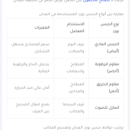
فإليك
3 نصائح للحصول
على أفضل عرض سعر في منطقة العدان.
مقارنة بين أنواع الجبس بورد المستخدمة في العدان
نوع الجبس
الاستخدام
المميزات
بورد
المفضل
الجبس العادي
غرف النوم
سعر اقتصادي وسهل
(أبيض)
والصالات
التشكيل
مقاوم للرطوبة
المطابخ
يتحمل البخار والرطوبة
(أخضر)
والحمامات
العالية
مقاوم للحريق
المطابخ
أمان عالي ضد الحرارة
(أحمر)
والمداخن
غرف السينما
يمنع انتقال الضجيج
العازل للصوت
والمكاتب
بين الغرف
تركيب حوائط جبس بورد العدان وتقسيم المكاتب