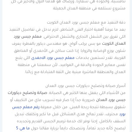
تنافسية، والجودة هي شعارنا، ورضاك هو هدفنا الأول والأخير في كل
مشروع نستلمه في منطقة العدان الجميلة.
دقة التنفيذ مع معلم جبس بورد العدان الكويت
بعد ما عرفنا أهمية اختيار الفني الشاطر، لازم ندخل في تفاصيل التنفيذ
اللي تفرق بين الشغل التجاري والشغل الاحترافي.
معلم جبس بورد
العدان الكويت
مو بس يركب ألواح، هو مهندس ديكور بالفطرة يعرف
شلون يوزع الإضاءة والزوايا. إذا كنت ساكن في الأحمدي أو المناطق
القريبة، تقدر تستعين بخدمات
معلم جبس بورد الاحمدى
اللي يتبع
نفس معايير الجودة والدقة في المواعيد، لأن سمعتنا في منطقة
العدان والمنطقة العاشرة مبنية على الثقة المتبادلة مع زبائنا.
أسرار صيانة وتصليح ديكورات جبس بورد العدان
من الأشياء اللي يغفل عنها الكثير هي الصيانة.
صيانة وتصليح ديكورات
جبس بورد العدان
ضرورية جداً إذا صار فيه تسريب ماي من التكييف أو
شقوق بسيطة نتيجة ريحة المبنى. من خلال معرفة
رقم معلم جبس
بورد
محترف، تقدر تعالج هذي المشاكل قبل ما تكبر وتكلفك تبديل
السقف بالكامل. إحنا نوفر لك خدمة ترميم الجبس القديم وتجديده
ليصبح كأنه جديد تماماً، وننصحك دايماً بزيارة مقالنا حول
ما هي 5