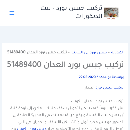
خطي
تركيب جبس بورد - بيت
لى
الديكورات
لمحتوى
المدونة
»
جبس بورد فى الكويت
»
تركيب جبس بورد العدان 51489400
تركيب جبس بورد العدان 51489400
بواسطة
ابو محمد
/
2020-08-22
تركيب جبس بورد
العدان
تركيب جبس بورد العدان الكويت
هل فكرت يوماً كيف يمكن لتحويل سقف منزلك العادي إلى لوحة فنية
أن يغير حالتك النفسية ويرفع من قيمة بيتك في العدان؟ الحقيقة إن
الديكور مو بس مجرد ألوان وأثاث، لكن الأسقف والجدران هي اللي
تعطي الروح للمكان، ومع تطور التصاميم صار
جبس بورد الكويت
هو