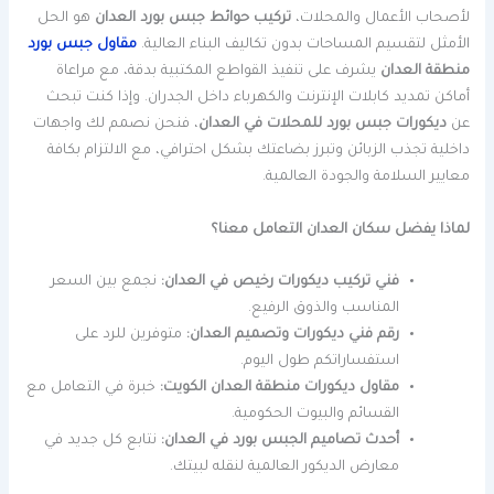
لأصحاب الأعمال والمحلات،
تركيب حوائط جبس بورد العدان
هو الحل
الأمثل لتقسيم المساحات بدون تكاليف البناء العالية.
مقاول جبس بورد
منطقة العدان
يشرف على تنفيذ القواطع المكتبية بدقة، مع مراعاة
أماكن تمديد كابلات الإنترنت والكهرباء داخل الجدران. وإذا كنت تبحث
عن
ديكورات جبس بورد للمحلات في العدان
، فنحن نصمم لك واجهات
داخلية تجذب الزبائن وتبرز بضاعتك بشكل احترافي، مع الالتزام بكافة
معايير السلامة والجودة العالمية.
لماذا يفضل سكان العدان التعامل معنا؟
فني تركيب ديكورات رخيص في العدان:
نجمع بين السعر
المناسب والذوق الرفيع.
رقم فني ديكورات وتصميم العدان:
متوفرين للرد على
استفساراتكم طول اليوم.
مقاول ديكورات منطقة العدان الكويت:
خبرة في التعامل مع
القسائم والبيوت الحكومية.
أحدث تصاميم الجبس بورد في العدان:
نتابع كل جديد في
معارض الديكور العالمية لنقله لبيتك.