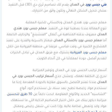
فني جبس بورد
في العدان
يقدم لك تصاميم ثري دي (3D) قبل التنفيذ
عشان تتخيل الشكل النهائي وتكون واثق من اختيارك.
معلم جبس بورد هندي العدان وباكستاني للخبرة العملية
تنوع العمالة عندنا يعطينا قوة في التنفيذ.
معلم جبس بورد هندي
العدان
معروف بدقته المتناهية في أعمال “الفنشينغ” والزخارف الناعمة.
أما
معلم جبس بورد باكستاني العدان
فيمتاز بالسرعة والقدرة على تنفيذ
المشاريع الكبيرة في وقت قياسي. فريقنا في منطقة الفروانية من خلال
معلم جبس بورد الفروانية
يشترك مع فريق العدان في تبادل الخبرات
لتقديم أفضل جودة لعملائنا في كل أنحاء الكويت.
أسعار تركيب الجبس بورد في العدان وتوفير الميزانية
ندري إن التكلفة تهمك، وعشان جذي
أسعار تركيب الجبس بورد في
العدان
عندنا تعتبر الأفضل بالسوق مقارنة بالجودة المقدمة. إحنا ما
نستخدم مواد رخيصة تطيح بعد سنة، بل نستخدم أجود أنواع
“الشاسيه” الحديد والألواح المقاومة. ابحث دايماً عن
10 طرق لتحسين
ميزانية ديكور بيتك من خلال اختيار التصاميم الذكية اللي ما تستهلك
مواد وايد وتعطي فخامة عالية. وإذا كنت تبي شغل رخيص وممتاز،