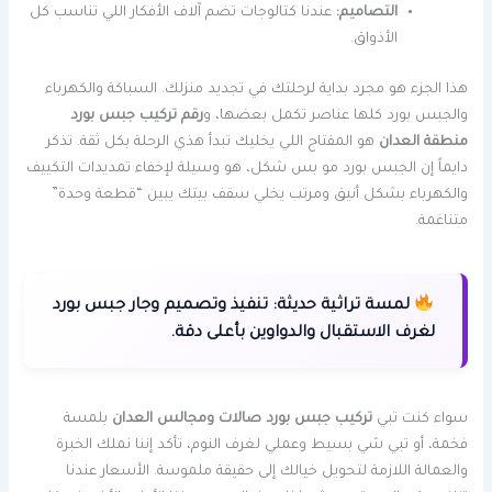
التصاميم:
عندنا كتالوجات تضم آلاف الأفكار اللي تناسب كل
الأذواق.
هذا الجزء هو مجرد بداية لرحلتك في تجديد منزلك. السباكة والكهرباء
والجبس بورد كلها عناصر تكمل بعضها، و
رقم تركيب جبس بورد
منطقة العدان
هو المفتاح اللي يخليك تبدأ هذي الرحلة بكل ثقة. تذكر
دايماً إن الجبس بورد مو بس شكل، هو وسيلة لإخفاء تمديدات التكييف
والكهرباء بشكل أنيق ومرتب يخلي سقف بيتك يبين “قطعة وحدة”
متناغمة.
لمسة تراثية حديثة:
تنفيذ وتصميم وجار جبس بورد
لغرف الاستقبال والدواوين بأعلى دقة.
سواء كنت تبي
تركيب جبس بورد صالات ومجالس العدان
بلمسة
فخمة، أو تبي شي بسيط وعملي لغرف النوم، تأكد إننا نملك الخبرة
والعمالة اللازمة لتحويل خيالك إلى حقيقة ملموسة. الأسعار عندنا