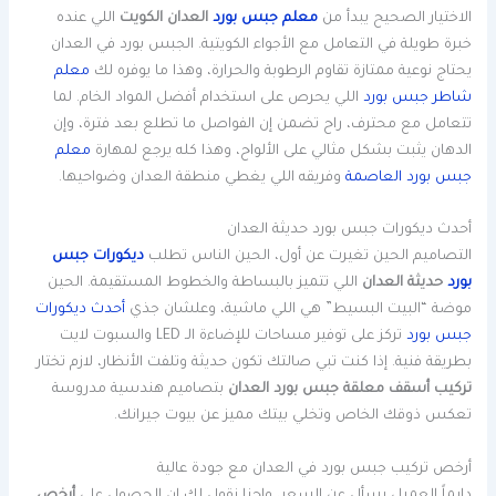
الاختيار الصحيح يبدأ من
معلم جبس بورد
العدان الكويت
اللي عنده
خبرة طويلة في التعامل مع الأجواء الكويتية. الجبس بورد في العدان
يحتاج نوعية ممتازة تقاوم الرطوبة والحرارة، وهذا ما يوفره لك
معلم
شاطر جبس بورد
اللي يحرص على استخدام أفضل المواد الخام. لما
تتعامل مع محترف، راح تضمن إن الفواصل ما تطلع بعد فترة، وإن
الدهان يثبت بشكل مثالي على الألواح، وهذا كله يرجع لمهارة
معلم
جبس بورد العاصمة
وفريقه اللي يغطي منطقة العدان وضواحيها.
أحدث ديكورات جبس بورد حديثة العدان
التصاميم الحين تغيرت عن أول، الحين الناس تطلب
ديكورات جبس
بورد
حديثة العدان
اللي تتميز بالبساطة والخطوط المستقيمة. الحين
موضة “البيت البسيط” هي اللي ماشية، وعلشان جذي
أحدث ديكورات
جبس بورد
تركز على توفير مساحات للإضاءة الـ LED والسبوت لايت
بطريقة فنية. إذا كنت تبي صالتك تكون حديثة وتلفت الأنظار، لازم تختار
تركيب أسقف معلقة جبس بورد العدان
بتصاميم هندسية مدروسة
تعكس ذوقك الخاص وتخلي بيتك مميز عن بيوت جيرانك.
أرخص تركيب جبس بورد في العدان مع جودة عالية
دايماً العميل يسأل عن السعر، واحنا نقول لك إن الحصول على
أرخص