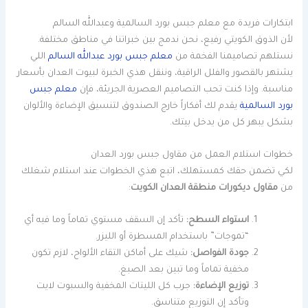
ابتكارات فريدة مع معلم جبس بورد السالمية وعبدالله السالم
لأن الذوق الكويتي رفيع، نحن ندمج بين خبراتنا في مناطق مختلفة.
نستلهم تصاميمنا الفخمة من
معلم جبس بورد عبدالله السالم
اللي
يشتهر بالقصور والفلل الراقية، وننقل هذي الخبرة لبيوت العدان بأسعار
مناسبة. وإذا كنت تحب التصاميم العصرية الجريئة، فإن
معلم جبس
بورد السالمية
يقدم لك أفكاراً خارج الصندوق لتنسيق الإضاءة والألوان
بشكل يبهر كل من يدخل بيتك.
خطوات استلام العمل من مقاول جبس بورد العدان
لكي تضمن حقك كمستهلك، اتبع هذي الخطوات عند استلام شغلك
من
مقاول ديكورات منطقة العدان الكويت
:
استواء السطح:
تأكد إن السقف مستوي تماماً وما فيه أي
“تموجات” باستخدام المسطرة أو الليزر.
جودة الفواصل:
شيك على أماكن التقاء الألواح، لازم تكون
مخفية تماماً وما تبين بعد الصبغ.
توزيع الإضاءة:
جرب كل الليتات المخفية والسبوت لايت
وتأكد إن التوزيع متناسق.