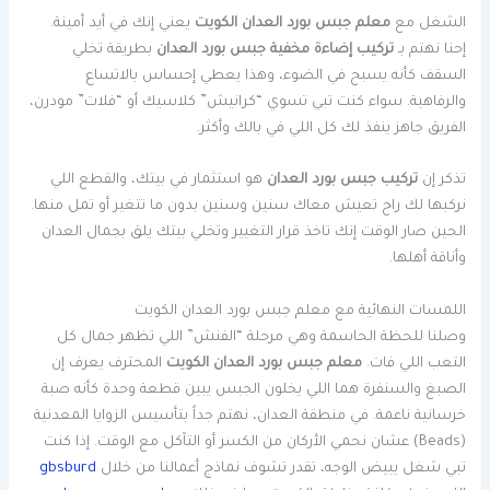
الشغل مع
معلم جبس بورد العدان الكويت
يعني إنك في أيد أمينة.
إحنا نهتم بـ
تركيب إضاءة مخفية جبس بورد العدان
بطريقة تخلي
السقف كأنه يسبح في الضوء، وهذا يعطي إحساس بالاتساع
والرفاهية. سواء كنت تبي تسوي “كرانيش” كلاسيك أو “فلات” مودرن،
الفريق جاهز ينفذ لك كل اللي في بالك وأكثر.
تذكر إن
تركيب جبس بورد العدان
هو استثمار في بيتك، والقطع اللي
نركبها لك راح تعيش معاك سنين وسنين بدون ما تتغير أو تمل منها.
الحين صار الوقت إنك تاخذ قرار التغيير وتخلي بيتك يلق بجمال العدان
وأناقة أهلها.
اللمسات النهائية مع معلم جبس بورد العدان الكويت
وصلنا للحظة الحاسمة وهي مرحلة “الفنش” اللي تظهر جمال كل
التعب اللي فات.
معلم جبس بورد العدان الكويت
المحترف يعرف إن
الصبغ والسنفرة هما اللي يخلون الجبس يبين قطعة وحدة كأنه صبة
خرسانية ناعمة. في منطقة العدان، نهتم جداً بتأسيس الزوايا المعدنية
(Beads) عشان نحمي الأركان من الكسر أو التآكل مع الوقت. إذا كنت
تبي شغل يبيض الوجه، تقدر تشوف نماذج أعمالنا من خلال
gbsburd