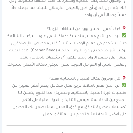
أو الوصول للتمديدات الصحية والكهربائية خلف السقف بسهولة، وكل
ذلك يتم دون إلحاق أي ضرر بالهيكل الخرساني للبيت، مما يجعله حلاً
عملياً وجمالياً في آن واحد.
كيف أحمي الجبس بورد من تشققات الزوايا؟
الرد: نحن نتبع معايير هندسية دقيقة لتلافي عيوب التركيب الشائعة؛
حيث نستخدم في جميع الوصلات “تيب” فايبر مخصص، بالإضافة إلى
تركيب شريط معدني واقٍ للزوايا الخارجية (Corner Bead). هذه التقنية
تعمل على تدعيم الزوايا ومنع ظهور أي تشققات ناتجة عن تمدد
وتقلص المبنى أو العوامل الجوية، ليبقى الديكور بجماله الأصلي لسنوات.
هل توفرون عمالة هندية وباكستانية فقط؟
الرد: نحن نفخر بامتلاك فريق عمل متكامل يضم أمهر الفنيين من
جنسيات خبرة (هندية، باكستانية، ومصرية). هذا التنوع يضمن لنا
الجمع بين الدقة المتناهية في التنفيذ والقدرة العالية على ابتكار
تصميمات عصرية تتوافق مع ذوق العميل، مما يضمن لك الحصول
على أفضل نتيجة نهائية تجمع بين المتانة والجمال.