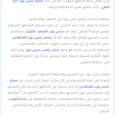
اللي يغطي كافة مناطق الكويت، بما في ذلك
معلم جبس بورد جابر
العلي
، حيث نطبق نفس الدقة والاحترافية.
تغطية شاملة: معلم جبس بورد في المنقف والفنطاس
خدماتنا ما توقف عند حدود العدان، بل تمتد لتشمل المناطق المجاورة
بفضل فريقنا المتنقل. نوفر لك
جبس بورد المنقف بالكويت
بتصاميم
تناسب الشقق والفلل الواسعة. كما أن
معلم جبس بورد الفنطاس
متاح لخدمتك في أي وقت لتنفيذ ديكورات الصالات والمجالس
الرسمية. السر في نجاحنا هو وجود
محل تركيب جبس بورد
يوفر كافة
المواد الأولية بأسعار الجملة، مما ينعكس إيجاباً على التكلفة النهائية
اللي يدفعها العميل.
معلم جبس بورد في الصديق والمنطقة المجاورة للعدان
الجودة هي لغتنا المشتركة في كل مكان، سواء كنت تبحث عن
معلم
جبس بورد الفنطاس
أو كنت تسكن في المناطق الحديثة مثل الصديق،
فإن معلم جبس بورد الصديق جاهز لتنفيذ أحدث “الكتالوجات” العالمية.
نحن نحرص على مطابقة المواصفات الفنية المطلوبة من
بلدية الكويت
خصوصاً في القسائم الجديدة بالعدان، لضمان الأمن والسلامة قبل
الجمال.