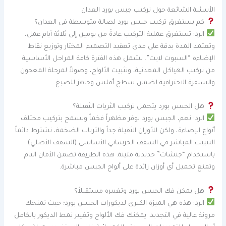
الأسئلة الشائعة حول تركيب جبس بورد العدان
كم يستغرق تركيب جبس بورد لصالة متوسطة في العدان؟
الرد: تستغرق عملية التركيب عادةً من يومين إلى ثلاثة أيام عمل،
وتعتمد المدة بدقة على مدى تعقيد التصميم المختار وتوزيع نقاط
الإضاءة “السبوت لايت”. تشمل هذه الفترة كافة المراحل الأساسية
من تركيب الهياكل المعدنية، وتثبيت الألواح، وصولاً لمرحلة المعجون
والسنفرة الاحترافية لضمان سطح أملس وجاهز للصبغ.
هل الجبس بورد يتحمل تركيب الثريات الثقيلة؟
الرد: نعم، الجبس بورد يوفر مظهراً فخماً ويسمح بتركيب مختلف
أنواع الإضاءة، ولكن للأوزان الثقيلة جداً والثريات الضخمة، نشترط دائماً
التثبيت المباشر في السقف الخرساني الأساسي (السقف الأصلي)
باستخدام “جنشات” حديدية متينة. هذه الطريقة تضمن الأمان التام
وتمنع تحميل أي أوزان زائدة على ألواح الجبس مباشرة.
هل يمكن فك الجبس بورد وتغييره مستقبلاً؟
الرد: هذه هي الميزة الكبرى لديكورات الجبس بورد؛ حيث تمنحك
مرونة عالية في التجديد. يمكنك فك الألواح وتغيير نمط الديكور بالكامل