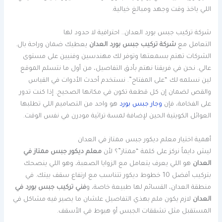
اللي ياخذ وقت وجهد ومبالغ خيالية.
شركة تركيب جبس بورد العدان.. احترافية لا حدود لها
التعامل مع
شركة تركيب جبس بورد العدان
يعطيك ضمان وراحة بال.
الشركات تهتم بسمعتها وتوفر لك مهندسين وفنيين على مستوى
عالي. نحن في فريقنا نهتم بأدق التفاصيل، من أول ما نتسلم الموقع
لين نسلمه لك “على المفتاح”. نستخدم أحدث الأدوات في القياس
والقص لضمان إن كل قطعة تكون في مكانها الصحيح. إذا كنت تدور
على الفخامة، فإن
وجار جبس بورد
هو واحد من التصاميم اللي تطلبها
العوائل الكويتية الحين لإضافة لمسة تراثية مودرن في نفس الوقت.
أهمية اختيار معلم ديكور جبس ممتاز في العدان
ليش دايماً نركز على كلمة “ممتاز”؟ لأن
معلم ديكور جبس ممتاز في
العدان
هو اللي يعرف يتعامل مع الزوايا الصعبة، وهو اللي ينصحك
بتركيب أفضل 10 خطوط ديكور تتناسب مع ارتفاع سقف بيتك. في
منطقة العدان، القسائم لها طبيعة خاصة، و
فني تركيب جبس بورد في
العدان
لازم يكون ملم بهذي التفاصيل علشان ما يصير فيه مشاكل في
المستقبل مثل تشققات الجبس أو هبوط في الأسقف.