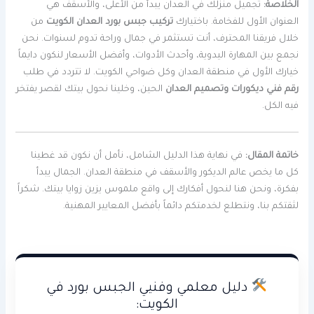
الخلاصة:
تجميل منزلك في العدان يبدأ من الأعلى، والأسقف هي
العنوان الأول للفخامة. باختيارك
تركيب جبس بورد العدان الكويت
من
خلال فريقنا المحترف، أنت تستثمر في جمال وراحة تدوم لسنوات. نحن
نجمع بين المهارة اليدوية، وأحدث الأدوات، وأفضل الأسعار لنكون دايماً
خيارك الأول في منطقة العدان وكل ضواحي الكويت. لا تتردد في طلب
رقم فني ديكورات وتصميم العدان
الحين، وخلينا نحول بيتك لقصر يفتخر
فيه الكل.
خاتمة المقال:
في نهاية هذا الدليل الشامل، نأمل أن نكون قد غطينا
كل ما يخص عالم الديكور والأسقف في منطقة العدان. الجمال يبدأ
بفكرة، ونحن هنا لنحول أفكارك إلى واقع ملموس يزين زوايا بيتك. شكراً
لثقتكم بنا، ونتطلع لخدمتكم دائماً بأفضل المعايير المهنية.
دليل معلمي وفنيي الجبس بورد في
الكويت: