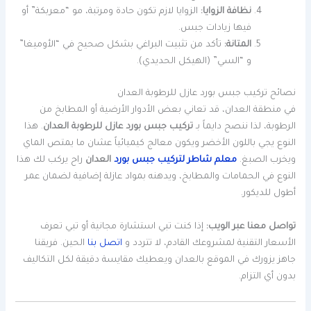
نظافة الزوايا:
الزوايا لازم تكون حادة ومرتبة، مو “معربكة” أو
فيها زيادات جبس.
المتانة:
تأكد من تثبيت البراغي بشكل صحيح في “الأوميغا”
و “السي” (الهيكل الحديدي).
نصائح تركيب جبس بورد عازل للرطوبة العدان
في منطقة العدان، قد تعاني بعض الأدوار الأرضية أو المطابخ من
الرطوبة، لذا ننصح دايماً بـ
تركيب جبس بورد عازل للرطوبة العدان
. هذا
النوع يجي باللون الأخضر ويكون معالج كيميائياً عشان ما يمتص الماي
ويخرب الصبغ.
معلم شاطر لتركيب جبس بورد
العدان
راح يركب لك هذا
النوع في الحمامات والمطابخ، ويدهنه بمواد عازلة إضافية لضمان عمر
أطول للديكور.
تواصل معنا عبر الويب:
إذا كنت تبي استشارة مجانية أو تبي تعرف
الأسعار التقنية لمشروعك القادم، لا تتردد و
اتصل بنا
الحين. فريقنا
جاهز يزورك في الموقع بالعدان ويعطيك مقايسة دقيقة لكل التكاليف
بدون أي التزام.