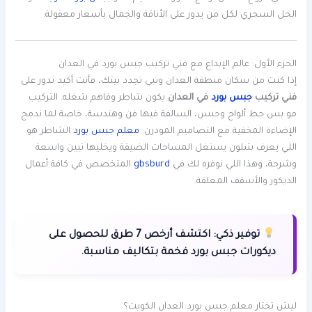
الحل السحري لكل من يدور على الأناقة والجمال بأسعار معقولة.
الجزء الأول: عالم الإبداع مع فني تركيب جبس بورد في العدان
إذا كنت من سكان منطقة العدان وتبي تجدد بيتك، فأنت أكيد تدور على
فني تركيب
جبس بورد
في العدان
يكون شاطر وفاهم شغله. التركيب
مو بس حط ألواح وجبس، السالفة فيها فن وهندسة، خاصة لما ندمج
الإضاءة المخفية مع التصاميم المودرن.
معلم جبس بورد
الشاطر هو
اللي يعرف شلون يستغل المساحات الضيقة ويخليها تبين واسعة
وشرحة، وهذا اللي نوفره لك في
gbsburd
المتخصص في كافة أعمال
الديكور والأسقف المعلقة.
توفير ذكي:
اكتشف أرخص 7 طرق للحصول على
ديكورات جبس بورد فخمة بتكاليف مناسبة.
ليش تختار معلم جبس بورد العدان الكويت؟