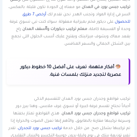
تركيب جبس بورد في العدان
مو معناه إن الجودة تكون قليلة. بالعكس،
السر في إدارة المواد وتجنب الهدر. نحن نقدم لك
أرخص 7 طرق
للحصول
على ديكور فخم بميزانية معقولة. سواء كنت تبي تسوي غرفة
وحدة أو القسيمة كاملة،
معلم تركيب ديكورات وأأسقف العدان
راح
يقعد معاك ويشوف ميزانيتك ويقترح عليك أنسب الحلول اللي تجمع
بين الشكل الجمالي والسعر المنافس.
أفكار ملهمة:
تعرف على أفضل 10 خطوط ديكور
عصرية لتجديد منزلك بلمسات فنية.
تركيب قواطع وجدران جبس بورد العدان للتقسيم الذكي
أحياناً تحتاج تقسم غرفة كبيرة أو تسوي غرف ملابس، وهنا يبرز دور
تركيب قواطع وجدران جبس بورد العدان
. هذي القواطع تمتاز بخفتها
وسرعة تركيبها مقارنة بالطابوق، والأهم إنها تعزل الصوت والحرارة إذا
تم تركيبها بشكل صح. من خلال خدمة
تركيب جبس بورد للجدران
، تقدر
تغير توزيعة بيتك في يوم وليلة بدون حوسة التكسير والبنيان التقليدي