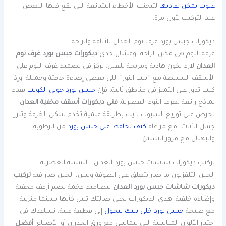
عيوب يمكن تفاديها
لتتجنب الأخطاء الشائعة اللي يقع فيها البعض
عند التركيب لأول مرة.
ديكورات جبس بورد غرف نوم العدان للأناقة والراحة
غرفة النوم هي مكان الراحة، وعشان جذي
ديكورات جبس بورد غرف نوم
العدان
لازم تكون هادية ومريحة للعين. نركز في تصميم غرف النوم على
الأسقف البسيطة مع “بيت النور” اللي يعطي إضاءة خافتة وجميلة. وإذا
كنت تدور على التميز في مناطق ثانية، فإن
جبس بورد حولي الكويت
يقدم
نماذج رائعة لغرف النوم العصرية.
فني ديكورات أسقف مخفية العدان
يحرص على توزيع السبوت لايت بطريقة علمية تخدم شكل الغرفة وتبرز
جمال الأثاث، مع مراعاة
كيف تحافظ على جبس بورد
من الرطوبة
والبهتان مع مرور السنين.
تركيب ديكورات شاشات جبس بورد العدان.. اللمسة العصرية
الحين التلفزيون ما صار يتعلق على الطوفة وبس، الحين صار فيه
تركيب
ديكورات شاشات جبس بورد العدان
بتصاميم فخمة تضم أرفف مخفية
وإضاءة خلفية. هذي الديكورات تخلي صالتك تبين كأنها سينما منزلية.
مع صيحة
جبس بورد خلي بيتك يتحول
إلى قطعة فنية، نساعدك في
اختيار الألوان المناسبة اللي تتماشى مع ورق الجدران أو الأصباغ.
أفضل