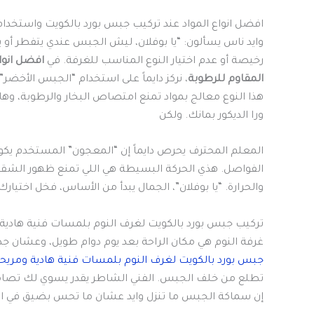
افضل انواع المواد عند تركيب جبس بورد بالكويت واستخدام
وايد ناس يسألون: “يا بوفلان، ليش الجبس عندي يتفطر أو ي
رخيصة أو عدم اختيار النوع المناسب للغرفة. في
افضل انوا
المقاوم للرطوبة
، نركز دايماً على استخدام “الجبس الأخض
هذا النوع معالج بمواد تمنع امتصاص البخار والرطوبة، وه
ورا الديكور بمانك. ولكن
الفواصل. هذي الحركة البسيطة هي اللي تمنع ظهور الشقوق
والحرارة. “يا بوفلان”، الجمال يبدأ من الأساس، فخل اختيار
تركيب جبس بورد بالكويت لغرف النوم بلمسات فنية هادية
غرفة النوم هي مكان الراحة بعد يوم دوام طويل، وعشان جذي 
جبس بورد بالكويت لغرف النوم بلمسات فنية هادية ومريح
تطلع من خلف الجبس. الفني الشاطر يقدر يسوي لك تصا
إن سماكة الجبس ما تنزل وايد عشان ما تحس بضيق في ال