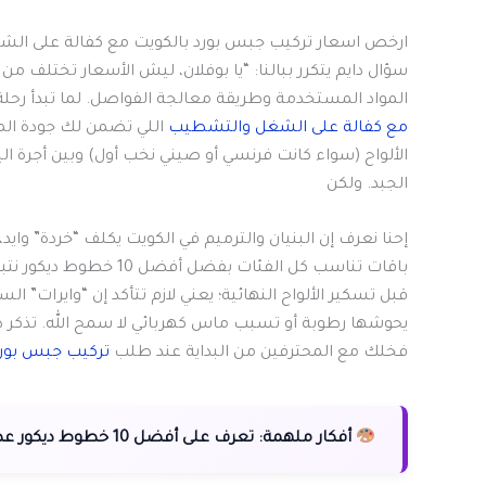
ارخص اسعار تركيب جبس بورد بالكويت مع كفالة على الش
سؤال دايم يتكرر ببالنا: “يا بوفلان، ليش الأسعار تختلف من 
المواد المستخدمة وطريقة معالجة الفواصل. لما تبدأ رحلة 
مع كفالة على الشغل والتشطيب
اللي تضمن لك جودة الموا
الألواح (سواء كانت فرنسي أو صيني نخب أول) وبين أجرة ا
الجبد. ولكن
إحنا نعرف إن البنيان والترميم في الكويت يكلف “خردة” وا
باقات تناسب كل الفئات ب
قبل تسكير الألواح النهائية؛ يعني لازم تتأكد إن “وايرات”
يحوشها رطوبة أو تسبب ماس كهربائي لا سمح الله. تذكر دا
فخلك مع المحترفين من البداية عند طلب
تركيب جبس بورد
أفكار ملهمة:
تعرف على أفضل 10 خطوط ديكور عصرية لتجديد منزلك بلمسات فنية.