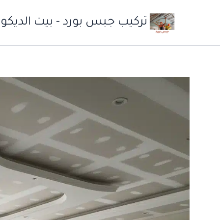
خطي
لى
تركيب جبس بورد - بيت الديكو
لمحتوى