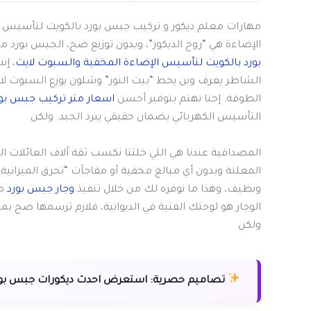
مهارات معلم ديكور و تركيب جبس بورد بالكويت لتأسيس ا
الإضاءة هي “روح الديكور”، وبدون توزيع صح، الجبس بورد م
بورد بالكويت لتأسيس الإضاءة المخفية والسبوت لايت
، إن
الشاطر يعرف وين يحط “بيت النور” وشلون يوزع السبوت 
الطوفة. إحنا نهتم بتوفير أحسن
اسعار متر تركيب جبس بور
التأسيس الكهربائي بضمان حقيقي يبرد الجبد. ولكن
المصداقية عندنا هي اللي خلتنا نكسب ثقة آلاف العائلات الك
المعلنة وبدون أي مبالغ مخفية أو مفاجآت “تحرق الميزان
ونظيف، وهذا ما نوفره لك من خلال تنفيذ
وجار جبس بورد
مت
الوجار هو لوحتك الفنية في الديوانية، فلازم ترسمها صح ب
ولكن
تصاميم حصرية:
استعرض احدث ديكورات جبس بورد