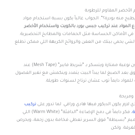
 الأخضر المقاوم للرطوبة
طيح منه بودرة؟”. الجواب غالباً يكون بسبة استخدام مواد
ع المواد عند تركيب جبس بورد بالكويت واستخدام الأخضر
ر” في الأماكن الحساسة مثل الحمامات والمطابخ التحضيرية.
الشي يحمي بيتك من العفن والروائح الكريهة اللي ممكن تطلع
المعلم المحترف يحرص دايماً إن “المعجون” المستخدم يكون نوعية ممتازة ويتسكر بـ “شريط فايبر” (Mesh Tape) عند
 بعد الصبغ لما يبدأ البيت يتمدد وينكمش مع تغير الفصول
ك للمواد دايماً توب عشان ترتاح لسنوات طويلة.
 ومريحة
لازم يكون الديكور فيها هادي وراقي. لما تدور على
تركيب
ة
، فكر دايماً في دمج الإضاءة “الدافئة” (Warm White) اللي
ميم “بسيطة” فوق السرير تعطي فخامة بدون زحمة، ويحرص
غرفة. ولكن