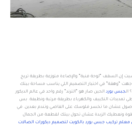
ت إن السقف “لوحة فنية” والإضاءة متوزعة بطريقة تريح
اجهت “وهقة” في اختيار التصميم اللي يناسب مساحة بيتك
ال
جبس بورد
الحين صار هو “الترند” رقم واحد في عالم الديكور
طي تمديدات التكييف والكهرباء بطريقة مرتبة ونظيفة. بس
لأصول عشان ما تخسر فلوسك على الفاضي وتندم بعدين. في
وة ونعطيك الزبدة عشان تحول بيتك لقطعة من الجمال
معلم تركيب جبس بورد بالكويت لتصميم ديكورات الصالات