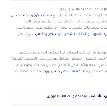
لإضاءة المخفية والسبوت لايت
اله أي قيمة جمالية. لما تتعامل مع
معلم ديكور و تركيب جبس
ت قاعد تضمن إن الزوايا كلها منورة بطريقة فنية. الفني
لايتات بمسافات متساوية عشان ما تطلع ظلال مزعجة على
د بالكويت وتكلفة التشطيب والديكور بالكامل
اللي تشمل
ويتية في كل المحافظات. لما تطلبنا، إحنا نلتزم بالتكلفة
ية” بنص الشغل. المعلم الشاطر هو اللي يخلي السقف “لق لق”
ميز بالدقة والأمانة في التعامل مع كل قطعة ديكور ببيتك.
مساعدة خبير مثل
معلم شاطر جبس بورد
المعتمد بقطعتك.
 للأسقف المعلقة والصالات المودرن.