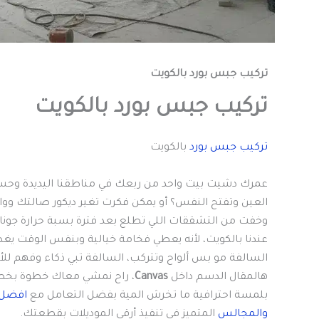
تركيب جبس بورد بالكويت
تركيب جبس بورد بالكويت
تركيب جبس بورد
بالكويت
عمرك دشيت بيت واحد من ربعك في مناطقنا اليديدة وحسي
العين وتفتح النفس؟ أو يمكن فكرت تغير ديكور صالتك وو
وخفت من التشققات اللي تطلع بعد فترة بسبة حرارة جونا؟ 
عندنا بالكويت، لأنه يعطي فخامة خيالية وبنفس الوقت يغ
السالفة مو بس ألواح وتتركب، السالفة تبي ذكاء وفهم ل
هالمقال الدسم داخل
Canvas
، راح نمشي معاك خطوة بخط
بلمسة احترافية ما تخرش المية بفضل التعامل مع
افضل 
والمجالس
المتميز في تنفيذ أرقى الموديلات بقطعتك.