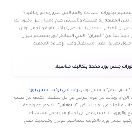
لتصميم ديكورات الصالات والمجالس ضرورية مو رفاهية؟
، بس الحقيقة إنه هندسة وتأسيس صح وميزان ليزر دقيق. لما
ضمن إن الهيكل المعدني (الشاصي) راكب بقوة ويتحمل أوزان
ى دايماً تبدأ من “الميزان”؛ الفني الشاطر لازم يستخدم ميزان
ميول يضايق العين مستقبلاً وقت الإضاءة المخفية.
بـ “سلق بيض” ويمشي، وبين
رقم فني تركيب جبس بورد
 الزوايا ويتأكد من قوة البراغي في كل قطعة. الهدف من طلب
ت مالها داعي بعد السكن.
“يا بوفلان”
، الديكور هو واجهة
صبغ والورق، فلا تسترخص في اختيار منو يدخل قسيمتك
ركيب جبس بورد بالكويت بتصاميم مودرن وكلاسيك تفتح