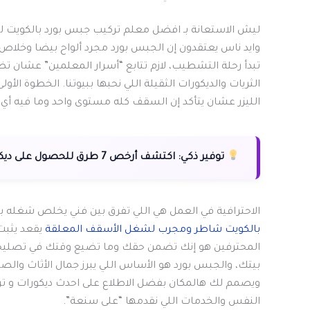
ليش الاستعانة بـ افضل معلم تركيب جبس بورد بالكويت 
وايد ناس يعتقدون إن الجبس بورد مجرد ألواح بيضا وخلاص
تبدأ رحلة التشطيب، لازم تتابع “أسرار المعلمين” عشان ت
الثريات والديكورات الثقيلة اللي نحبها ببيوتنا. الخطوة الأول
الليزر عشان يتأكد إن السقف كله مستوى واحد وما فيه أي 
توفير ذكي:
اكتشف أرخص 7 طرق للحصول على ديكورات جبس بورد فخمة بتكاليف مناسبة.
الاحترافية في العمل هي اللي تفرق بين فني يخلص شغله 
بالكويت شاطر ومجرب لشغل الأسقف المعلقة
يقعد يثبت
المحترفين هو إنك تضمن حقك وما تضيع وقتك في تصليحا
بيتك، والجبس بورد هو الأساس اللي يبرز جمال الأثاث وال
ويصمم لك هالمكان بفضل الاطلاع على احدث ديكورات و ت
النفس والخدمات اللي نقدمها “على سنعة”.