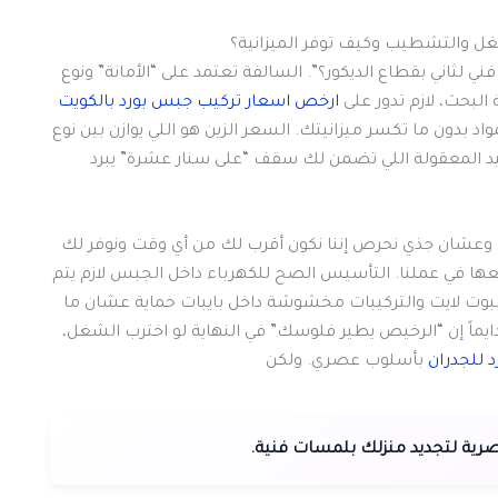
غل والتشطيب وكيف توفر الميزانية؟
فني لثاني بقطاع الديكور؟”. السالفة تعتمد على “الأمانة” ونوع
البحث، لازم تدور على
ارخص اسعار تركيب جبس بورد بالكويت
د بدون ما تكسر ميزانيتك. السعر الزين هو اللي يوازن بين نوع
ليد المعقولة اللي تضمن لك سقف “على سنار عشرة” يبرد
يد، وعشان جذي نحرص إننا نكون أقرب لك من أي وقت ونوفر لك
فضل أفضل 10 خطوط ديكور نتبعها في عملنا. التأسيس الصح للكهرباء داخل الجبس لازم يتم
 السبوت لايت والتركيبات مخشوشة داخل بايبات حماية عشان ما
يماً إن “الرخيص يطير فلوسك” في النهاية لو اخترب الشغل،
 للجدران
بأسلوب عصري. ولكن