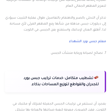
اعتبارك إضافة عناصر إضافية مثل تركيبات الإضاءة أو اللمسات الزخرفية
لتعزيز المظهر الجمالي العام.
تذكر أن التحلي بالصبر والاهتمام بالتفاصيل طوال عملية التثبيت سيؤدي
إلى ديكورات جبس مذهلة من شأنها رفع المظهر المرئي لأي مساحة.
لذا، أطلق العنان لإبداعك واستمتع بفن الجبس في الكويت.
معلم جبس بورد الشهداء
7. نصائح لصيانة ورعاية منشآت الجبس
تشطيب متكامل:
خدمات تركيب جبس بورد
للجدران والقواطع لتوزيع المساحات بذكاء.
بمجرد أن تستثمر في تركيبات الجبس الجميلة لمنزلك أو مكتبك في
الكويت، فمن الضروري معرفة كيفية صيانتها والعناية بها بشكل