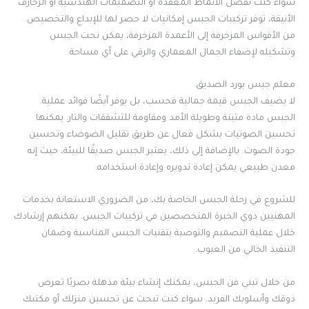
سواء كنت تفضل الأنماط المعقدة أو التصميمات الهندسية أو الزخارف
الأنيقة، توفر تركيبات الجبس إمكانيات لا حصر لها للإبداع والتخصيص.
من الأقواس المزخرفة إلى الأعمدة المزخرفة، يمكن نحت الجبس
وتشكيله لإضفاء الجمال المعماري والرقي على أي مساحة.
معلم جبس بورد الصديق
لا يضيف الجبس قيمة جمالية فحسب، بل يوفر أيضًا فوائد عملية.
الجبس مادة متينة وطويلة الأمد ومقاومة للتشققات والنار. يمكنها
تحسين الصوتيات بشكل فعال عن طريق تقليل الضوضاء وتحسين
جودة الصوت. بالإضافة إلى ذلك، يعتبر الجبس صديقًا للبيئة، حيث إنه
معدن طبيعي يمكن إعادة تدويره وإعادة استخدامه.
للشروع في رحلة الجبس الخاصة بك، من الضروري الاستعانة بخدمات
المهنيين ذوي الخبرة المتخصصين في تركيبات الجبس. يمكنهم إرشادك
خلال عملية التصميم والتوصية بتقنيات الجبس المناسبة وضمان
التنفيذ الخالي من العيوب.
من خلال تبني فن الجبس، يمكنك إنشاء بيئة مذهلة بصريًا تعرض
ذوقك وأسلوبك الفريد. سواء كنت تبحث عن تحسين منزلك أو مكتبك