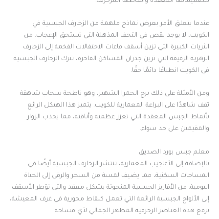
بتصميماتها المعقدة وأنماطها المزخرفة.
عندما يتعلق الأمر بعرض نماذج ملهمة من الزخارف الجبسية في
الكويت، لا يوجد نقص في التحف المذهلة التي تستحق الإعجاب. من
الثريات الكبيرة التي تزين أسقف قاعات الاحتفالات الفخمة إلى الزخارف
الزهرية الرقيقة التي تزين جدران المساكن الفاخرة، تترك الزخارف الجبسية
في الكويت انطباعًا دائمًا حقًا.
ومن الأمثلة على ذلك برج الحمرا الشهير، وهو ناطحة سحاب شاهقة
تقف شاهدًا على البراعة المعمارية للكويت. يتميز هذا الهيكل الرائع
بأنماط الجبس المعقدة التي تعزز عظمته وأناقته، مما يجذب الزوار
والمقيمين على حد سواء.
معلم جبس بورد الصديق
بالإضافة إلى الأعاجيب المعمارية، تنتشر الزخارف الجبسية أيضًا في
المساحات السكنية، مما يضيف لمسة من السحر والرقي إلى الحياة
اليومية. من الأفاريز الجبسية المنحوتة بشكل معقد والتي تؤطر الأسقف
إلى الألواح الجبسية الرائعة التي تعمل كنقاط محورية في غرف المعيشة،
ترفع هذه العناصر الزخرفية المظهر الجمالي لأي مساحة.