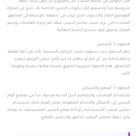
قبل الخوض في عملية التثبيت، من الضروري أن يكون لديك خطة
مدروسة جيدًا وتصميم لـأو ديكورات الجبس الخاصة بك. ضع في اعتبارك
الموضوع العام والأسلوب الذي ترغب في تحقيقه، بالإضافة إلى المناطق
المحددة التي تريد تثبيت عناصر الجبس فيها. قم بإجراء القياسات ورسم
أفكارك وتصور كيف ستبدو النتيجة النهائية.
الخطوة 2: التحضير
جهز السطح حيث ستقوم بتثبيت الزخارف الجبسية. تأكد من أنها نظيفة
وجافة وخالية من أي غبار أو حطام. إذا لزم الأمر، ضعي البرايمر لتعزيز
الالتصاق. هذه الخطوة ضرورية لتحقيق لمسة نهائية سلسة وطويلة
الأمد.
الخطوة 3: القطع والتشكيل
باستخدام القياسات والتصميم الذي أعددته مسبقًا، ابدأ في تقطيع ألواح
الجبس إلى الأشكال والأحجام المطلوبة. يمكن القيام بذلك باستخدام
سكين متعدد الاستخدامات أو أداة قطع الجبس المتخصصة. خذ وقتك
وكن دقيقًا لضمان التركيب الدقيق والسلس للقطع.