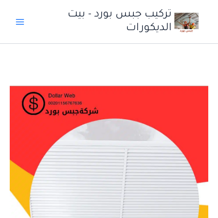
خطي
تركيب جبس بورد - بيت
لى
الديكورات
لمحتوى