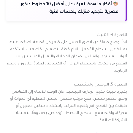
أفكار ملهمة:
تعرف على أفضل 10 خطوط ديكور
عصرية لتجديد منزلك بلمسات فنية.
الخطوة 4: التثبيت
ابدأ بوضع طبقة من لاصق الجبس على ظهر كل قطعة. اضغط عليها
بعناية على السطح المُجهز، باتباع خطة التصميم الخاصة بك. استخدم
أدوات المستوى والقياس لضمان المحاذاة والتماثل المناسبين. ثبت
القطع في مكانها باستخدام البراغي أو المسامير، اعتمادًا على وزن وحجم
الزخارف.
الخطوة 5: التوصيل والتشطيب
بمجرد تثبيت جميع الزخارف الجبسية، حان الوقت للانتباه إلى المفاصل
وخلق مظهر سلس. ضع مركب مفصل الجبس لتغطية أي فجوات أو
طبقات بين القطع. قم بتنعيم المركب باستخدام سكين معجون أو
مجرفة، واخلطه مع السطح المحيط. اتركه حتى يجف وفقًا لتعليمات
الشركة الصانعة.