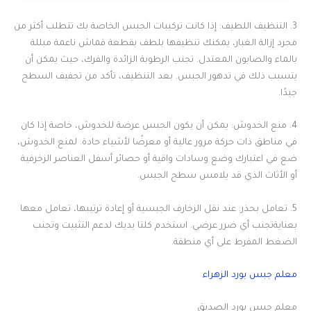
3. التنظيف اللطيف: إذا كانت تركيبات الجبس الخاصة بك تتطلب أكثر من
مجرد إزالة الغبار، يمكنك تنظيفها بلطف بقطعة قماش ناعمة مبللة
بالماء والصابون المعتدل. تجنب الرطوبة الزائدة والفرك، حيث يمكن أن
يتسبب ذلك في تدهور الجبس. بعد التنظيف، تأكد من تجفيف السطح
جيدًا.
4. منع الخدوش: يمكن أن يكون الجبس عرضة للخدوش، خاصة إذا كان
في مناطق ذات حركة مرور عالية أو معرضًا لأشياء حادة. لمنع الخدوش،
ضع في اعتبارك وضع وسادات واقية أو حصائر أسفل العناصر الزخرفية
أو الأثاث الذي قد يلامس سطح الجبس.
5. تعامل بحذر: عند نقل الزخارف الجبسية أو إعادة ترتيبها، تعامل معها
بعنايةتجنب أي ضرر عرضي. استخدم كلتا يديك لدعم التثبيت وتجنب
الضغط المفرط على أي منطقة.
معلم جبس بورد الزهراء
معلم جبس بورد الصديق