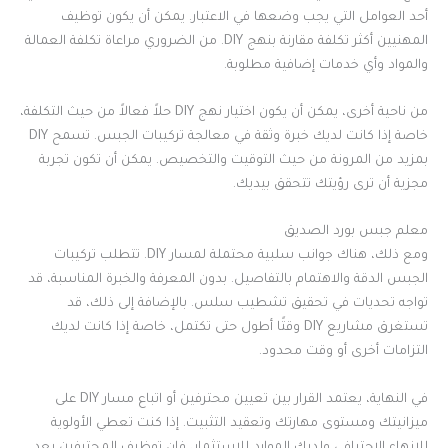
أحد العوامل التي يجب وضعها في الاعتبار. يمكن أن يكون توظيف
المهنيين أكثر تكلفة مقارنة بنهج DIY. من الضروري مراعاة تكلفة العمالة
والمواد وأي خدمات إضافية مطلوبة.
من ناحية أخرى، يمكن أن يكون اختيار نهج DIY حلاً فعالاً من حيث التكلفة،
خاصة إذا كانت لديك خبرة وثقة في معالجة تركيبات الجبس. تسمح DIY
بمزيد من المرونة من حيث التوقيت والتخصيص. يمكن أن تكون تجربة
مجزية أن ترى رؤيتك تتحقق بيديك.
معلم جبس بورد الصديق
ومع ذلك، هناك جوانب سلبية محتملة لمسار DIY. تتطلب تركيبات
الجبس الدقة والاهتمام بالتفاصيل. بدون المعرفة والخبرة المناسبة، قد
تواجه تحديات في تحقيق تشطيب سلس. بالإضافة إلى ذلك، قد
تستغرق مشاريع DIY وقتًا أطول حتى تكتمل، خاصة إذا كانت لديك
التزامات أخرى أو وقت محدود.
في النهاية، يعتمد القرار بين تعيين محترفين أو اتباع مسار DIY على
ميزانيتك ومستوى مهارتك وتعقيد التثبيت. إذا كنت تعطي الأولوية
للإنهاء الاحترافي ولديك الموارد للاستثمار، فإن توظيف المحترفين يعد