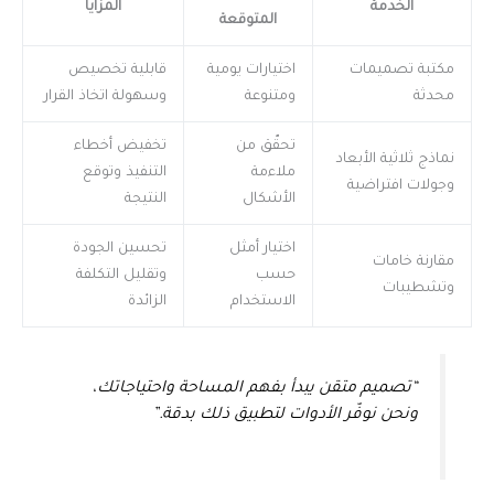
الخدمة
المزايا
المتوقعة
مكتبة تصميمات
اختيارات يومية
قابلية تخصيص
محدثة
ومتنوعة
وسهولة اتخاذ القرار
تحقّق من
تخفيض أخطاء
نماذج ثلاثية الأبعاد
ملاءمة
التنفيذ وتوقع
وجولات افتراضية
الأشكال
النتيجة
اختيار أمثل
تحسين الجودة
مقارنة خامات
حسب
وتقليل التكلفة
وتشطيبات
الاستخدام
الزائدة
“تصميم متقن يبدأ بفهم المساحة واحتياجاتك،
ونحن نوفّر الأدوات لتطبيق ذلك بدقة.”