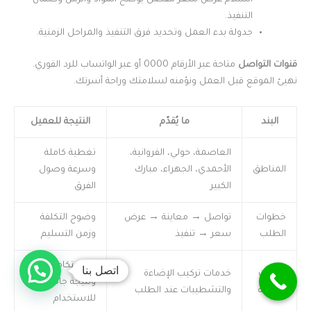
استلام عرض سعر مفصّل يوضح المواد والزمن وضمان
التنفيذ.
جدولة بدء العمل وتحديد فرق التنفيذ والمراحل الزمنية.
قنوات التواصل
متاحة عبر الأرقام 0000 أو عبر الواتساب للرد الفوري.
نهيئ الموقع قبل العمل ونؤمنه لسلامتك وراحة أسرتك.
البند
ما يُقدّم
النتيجة للعميل
العاصمة، حولي، الفروانية،
تغطية كاملة
المناطق
الأحمدي، الجهراء، مبارك
وسرعة وصول
الكبير
الفرق
خطوات
تواصل → معاينة → عرض
وضوح التكلفة
الطلب
سعر → تنفيذ
وزمن التسليم
حل متكامل
اتصل بنا
خدمات
خدمات تركيب الإضاءة
ونتيجة جاهزة
إضافية
والتشطيبات عند الطلب
للاستخدام