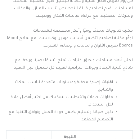
كل يوم
نعرض أفكارًا عملية ومحدّثة لتيسير اختيار التصميم المناسب
لمساحتك. نقدم تصاميم قابلة للتخصيص تناسب المنازل والمكاتب
وشركات التصميم، مع مراعاة قياسات المكان ووظيفته.
مكتبة كتالوجات محدثة يوميًا وأفكار مخصصة للمساحات
نوفّر مكتبة تصاميم تتضمن أساليب مودرن وكلاسيك، مع نماذج Mood
Boards تعرض الألوان والخامات والإضاءة المقترحة.
نحلل أبعاد مساحتك ونطوّر اقتراحات تمنح اتساعًا بصريًا وراحة، مع
نماذج ثلاثية الأبعاد وجولات افتراضية لتقييم كل تفصيل قبل التنفيذ.
تقنيات
إضاءة مخفية ومستويات متعددة تناسب المكاتب
والمتاجر.
مقارنات خامات وتشطيبات لتمكينك من اختيار أفضل مادة
لكل استخدام.
دليل صيانة وتسليم يضمن جودة العمل وتوافق التنفيذ مع
التصميم المعتمد.
النتيجة