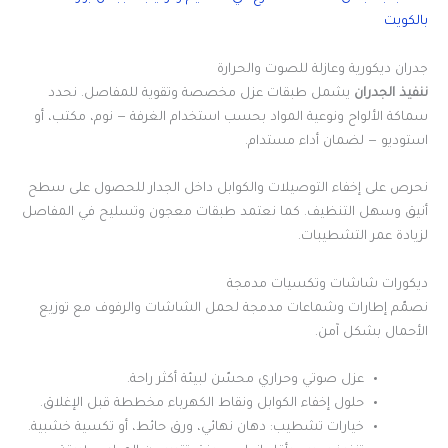
بالكويت
جدران ديكورية وعازلة للصوت والحرارة
ننفيذ الجدران
يشمل طبقات عزل مخصصة وتقوية للمفاصل. نحدد
سماكة الألواح ونوعية المواد بحسب استخدام الغرفة — نوم، مكتب، أو
استوديو — لضمان أداء مستدام.
نحرص على إخفاء التوصيلات والكوابل داخل الجدار للحصول على سطح
أنيق وسهل التنظيف. كما نعتمد طبقات معجون وتسليح في المفاصل
لزيادة عمر التشطيبات.
ديكورات شاشات وتكسيات مدمجة
نصمّم إطارات وشماعات مدمجة لحمل الشاشات والرفوف مع توزيع
الأحمال بشكل آمن.
عزل صوتي وحراري محسّن لبيئة أكثر راحة.
حلول إخفاء الكوابل ونقاط الكهرباء مخططة قبل الإغلاق.
خيارات تشطيب: دهان نهائي، ورق حائط، أو تكسية خشبية.