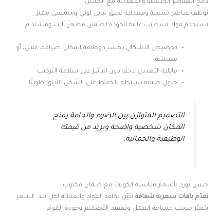
دمج العناصر الخشبية والمعدنية مع الجبس
نوظف عناصر خشبية ومعدنية لخلق تباين لوني وملمسي مميز.
نستخدم مواد تشطيب عالية الجودة لضمان مظهر ثابت ومستدام.
تخصيص الأشكال بحسب وظيفة المكان: ضيافة، عمل، أو
معيشة.
قابلية التعديل لاحقًا دون التأثير على سلامة التركيب.
حلول صيانة بسيطة للحفاظ على الشكل الأنيق طويلًا.
التصميم المتوازن بين الضوء والخامة يمنح
المكان شخصية واضحة ويزيد من قيمته
الوظيفية والجمالية.
جبس بورد بأسعار مناسبة الكويت مع ضمان مكتوب
نقدّم باقات سعرية شفافة
تبيّن تكلفة المواد والعمالة لكل بند. السعر
يتغيّر حسب مساحة العمل وتعقيد التصميم وجودة المواد.