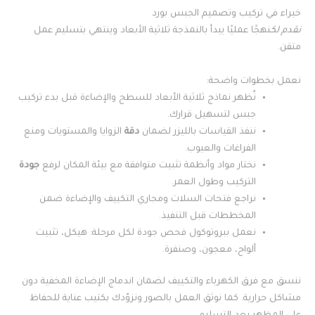
خبراء في تركيب وتصميم الجبس بورد
نقدم لك
نهجًا عمليًا يبدأ بالنمذجة ثلاثية الأبعاد وينتهي بتسليم عمل
متقن.
نعمل بخطوات واضحة:
نُظهر نماذج ثلاثية الأبعاد للسطح والإضاءة قبل بدء تركيب
جبس لتسهيل قرارك.
ننفذ القياسات بالليزر لضمان
دقة
الزوايا والمستويات ومنع
الفراغات والعيوب.
نختار مواد وأنظمة تثبيت متوافقة مع بيئة المكان لرفع
جودة
التركيب وطول العمر.
نراجع فتحات السلات ومجاري التكييف والإضاءة ضمن
المخططات قبل التنفيذ.
نعمل ببروتوكول فحص جودة لكل مرحلة: هيكل، تثبيت
ألواح، معجون، وصنفرة.
ننسق مع فرق الكهرباء والتكييف لضمان اندماج الإضاءة المخفية دون
مشاكل حرارية. كما نوثق العمل بالصور ونزوّدك بكتيب عناية للحفاظ