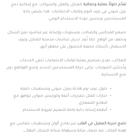
نقدّم حلولاً عملية وجمالية
للمنازل والفلل والشركات، مع إمكانية دمج
عزل صوتي في غرف النوم وقاعات الاجتماعات. هذا يضمن راحة
المستخدمين ويحسن جودة الاستخدام اليومي.
نصمم المجالس والصالات بمستويات وإضاءة غير مباشرة تعزز الشكل
وتخفف من الوهج. كما نُعد جدران شاشات مدمجة للمنازل وغرف
الاستقبال بأسلاك مخفية للحصول على مظهر أنيق.
للمكاتب، نقدم تصاميم عملية لقاعات الاجتماعات تَخفي الخدمات
وتُحسّن الصوتيات. نراعي حركة المستخدمين لتحديد وضع القواطع دون
منع الانسيابية.
حلول غرف نوم هادئة بعزل صوتي وتشطيبات ناعمة.
خيارات للفلل بتمريرات أنيقة وكورنيش متوازن يتوافق مع
الطابع المعماري.
أنظمة إضاءة ذكية قابلة للتعتيم لمرونة الاستخدام.
نضع تجربة العميل في القلب
عبر نماذج ألوان وتشطيبات تتماشى مع
هوية المكان، مع ضمان متانة وسهولة صيانة للشكل النهائي.