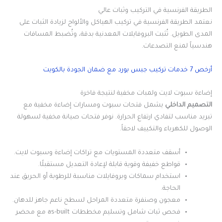
الطريقة الفرنسية في التركيب وثبات عالي
نعتمد الطريقة الفرنسية في تركيب الهياكل والألواح لزيادة الثبات على
المدى الطويل. تُثبت البروفايلات المعدنية بدقة، وتُضبط المسافات
هندسياً لمنع التصدعات.
أرخص 7 خدمات تركيب جبس بورد مع ضمان الجودة بالكويت
إضاءة سبوت لايت ولمبات مخفية لنتيجة فاخرة
التصميم الداخلي
يشمل فتحات سبوت ومسارات إضاءة مخفية مع
تبريد مناسب لتفادي ارتفاع الحرارة. نوفر فتحات صيانة مخفية لسهولة
الوصول للكهرباء والتكييف لاحقاً.
أسقف متعددة المستويات مع تراكات إضاءة وسبوت لايت.
قواطع خفيفة وقوية قابلة لإعادة التعديل مستقبلًا.
استخدام سماكات وبروفايلات مناسبة للرطوبة أو الحريق عند
الحاجة.
معجون وصنفرة متعددة المراحل لسطح ناعم جاهز للدهان.
فحص ثبات شامل وتسليم مخططات as-built مع محضر