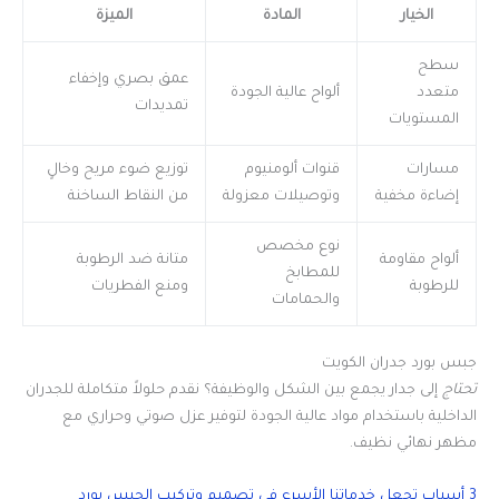
الخيار
المادة
الميزة
سطح
عمق بصري وإخفاء
متعدد
ألواح عالية الجودة
تمديدات
المستويات
مسارات
قنوات ألومنيوم
توزيع ضوء مريح وخالٍ
إضاءة مخفية
وتوصيلات معزولة
من النقاط الساخنة
نوع مخصص
ألواح مقاومة
متانة ضد الرطوبة
للمطابخ
للرطوبة
ومنع الفطريات
والحمامات
جبس بورد جدران الكويت
تحتاج
إلى جدار يجمع بين الشكل والوظيفة؟ نقدم حلولاً متكاملة للجدران
الداخلية باستخدام مواد عالية الجودة لتوفير عزل صوتي وحراري مع
مظهر نهائي نظيف.
3 أسباب تجعل خدماتنا الأسرع في تصميم وتركيب الجبس بورد