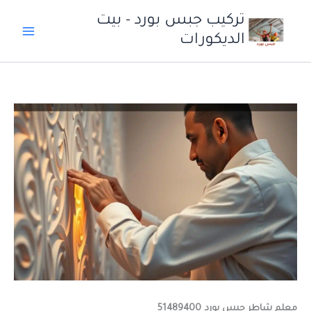
خطي
تركيب جبس بورد - بيت
لى
الديكورات
لمحتوى
معلم شاطر جبس بورد 51489400