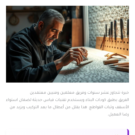
خبرة تتجاوز عشر سنوات وفريق معلمين وفنيين معتمدين
الفريق يطبق كودات البناء ويستخدم تقنيات قياس حديثة لضمان استواء
الأسقف وثبات القواطع. هذا يقلل من أعطال ما بعد التركيب ويزيد من
رضا العميل.