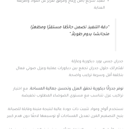
تنفيذ سريع بأقل إزعاج ومرفق تقرير عن المواد وطريقة
العناية.
“دقة التنفيذ تضمن حائطًا مستقرًا ومظهرًا
متجانسًا يدوم طويلاً.”
جدران جبس بورد ديكورية وعازلة
نقدّم لك
حلول جدران تجمع بين ديكورات عملية وعزل صوتي فعال
بتكلفة أقل وسرعة تركيب واضحة.
نوفر جدرانًا ديكورية تحقق العزل وتحسن جمالية المساحة
، مع اختيار
تراكيب عزل تتناسب مع مستوى الضوضاء المطلوب تخفيضه.
نستخدم ألواح ومواد تثبيت ذات جودة عالية لنتيجة متينة وقابلة للصيانة.
يتيح التصميم المرن تعديل المساحات أو توسيعها لاحقًا دون هدم كبير.