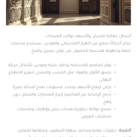
أشكال جمالية للجدران والأسقف تواكب الصيحات
نبتكر أشكالًا تجمع بين الطراز الكلاسيكي والمودرن. نستخدم منحنيات
ناعمة وخطوط هندسية للحصول على توازن بصري واضح.
نوفّر تصاميم كلاسيكية بزخارف متزنة ومودرن بأشكال جريئة.
ننسق الألوان والمواد مثل الخشب والمعدن لتعزيز الانطباع
النهائي.
نراعي ارتفاع الأسقف ونحدد مستويات تمنح اتساعًا بصريًا.
نُدمج الإضاءة غير المباشرة لإبراز المسارات والشكل دون
وهج.
نصنع حوائط ديكورية بفتحات نيش وإطارات وتكسيات
لشاشات العرض.
النتيجة:
ديكورات عملية وجذابة، سهلة التنظيف، ومطابقة لمعايير