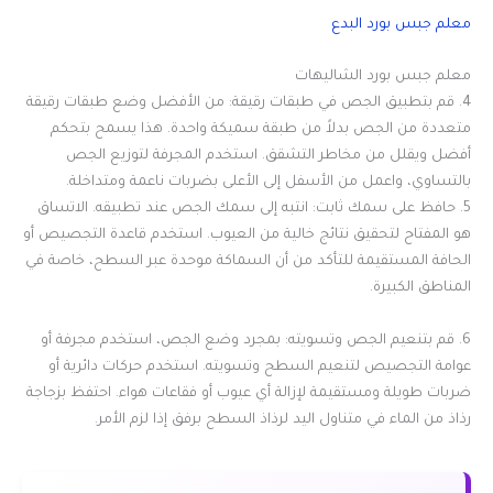
معلم جبس بورد البدع
معلم جبس بورد الشاليهات
4. قم بتطبيق الجص في طبقات رقيقة: من الأفضل وضع طبقات رقيقة
متعددة من الجص بدلاً من طبقة سميكة واحدة. هذا يسمح بتحكم
أفضل ويقلل من مخاطر التشقق. استخدم المجرفة لتوزيع الجص
بالتساوي، واعمل من الأسفل إلى الأعلى بضربات ناعمة ومتداخلة.
5. حافظ على سمك ثابت: انتبه إلى سمك الجص عند تطبيقه. الاتساق
هو المفتاح لتحقيق نتائج خالية من العيوب. استخدم قاعدة التجصيص أو
الحافة المستقيمة للتأكد من أن السماكة موحدة عبر السطح، خاصة في
المناطق الكبيرة.
6. قم بتنعيم الجص وتسويته: بمجرد وضع الجص، استخدم مجرفة أو
عوامة التجصيص لتنعيم السطح وتسويته. استخدم حركات دائرية أو
ضربات طويلة ومستقيمة لإزالة أي عيوب أو فقاعات هواء. احتفظ بزجاجة
رذاذ من الماء في متناول اليد لرذاذ السطح برفق إذا لزم الأمر.