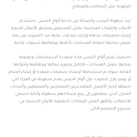
للرطوبة، مثل الحمامات والمطابخ.
تزيد سهولة التركيب والصيانة من جاذبية ألواح الجبس. باستخدام
الأدوات والتقنيات المناسبة، يمكن للمحترفين وعشاق الأعمال اليدوية
إنشاء تصميمات مذهلة وإجراء تعديلات عليها عند الضرورة دون عناء.
تضمن متانتها احتفاظ المساحات بأناقتها ووظائفها لسنوات قادمة.
باختصار، تعتبر ألواح الجبس مادة متعددة الاستخدامات وموثوقة
يمكنها تحويل المساحات بالكامل وتعزيز جمالها ووظائفها وأجواءها
العامة. سواء تم استخدامها لإنشاء تصميمات معقدة أو إنشاء أقسام
أو توفير عازل للصوت، فإن ألواح الجبس تقدم مجموعة من المزايا التي
تجعلها الخيار الأفضل للمهندسين المعماريين والمصممين وأصحاب
المنازل الذين يتطلعون إلى رفع مساحاتهم بسهولة وأناقة. استغل
الاحتمالات وأطلق العنان للإمكانات الحقيقية للألواح الجبسية في
مشروع التصميم التالي.