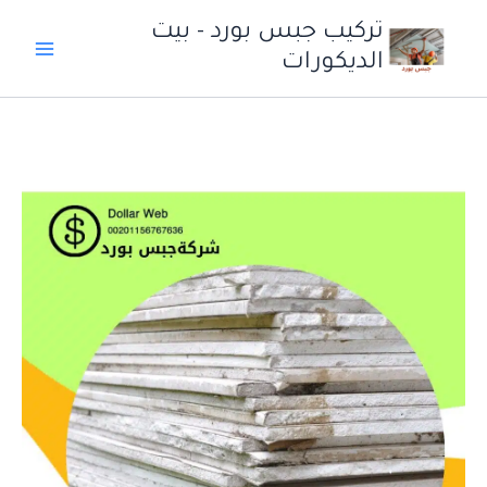
خطي
تركيب جبس بورد - بيت
لى
الديكورات
لمحتوى