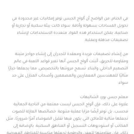
في الختام، من الواضح أن ألواح الجبس توفر إمكانيات غير محدودة في
تحويل المساحات بسهولة وأناقة. سواء كانت بيئة سكنية أو تجارية أو
صناعية، يمكن استخدام هذه المواد متعددة الاستخدامات لإنشاء
تصميمات مذهلة وعملية.
من إنشاء تصميمات فريدة ومعقدة للجدران إلى إنشاء حواجز متينة
ومقاومة للحريق، أثبتت ألواح الجبس أنها تغير قواعد اللعبة في عالم
التصميم الداخلي والبناء. تسمح مرونتها بالتخصيص، مما يجعلها خيارًا
مثاليًا للمهندسين المعماريين والمصممين وأصحاب المنازل على حد
سواء.
معلم جبس بورد الشاليهات
علاوة على ذلك، فإن ألواح الجبس ليست ممتعة من الناحية الجمالية
فحسب، بل توفر أيضًا مزايا عملية متنوعة. خصائصها العازلة للصوت
تجعلها مثالية للأماكن التي يكون فيها تقليل الضوضاء أمرًا ضروريًا، مثل
المكاتب أو استوديوهات التسجيل أو المناطق السكنية. بالإضافة إلى
ذلك، فإن مقاومتها للعفن والرطوبة تجعلها مناسبة للمناطق المعرضة