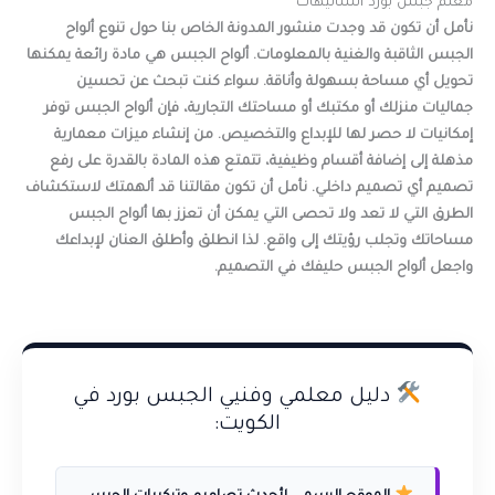
معلم جبس بورد الشاليهات
نأمل أن تكون قد وجدت منشور المدونة الخاص بنا حول تنوع ألواح
الجبس الثاقبة والغنية بالمعلومات. ألواح الجبس هي مادة رائعة يمكنها
تحويل أي مساحة بسهولة وأناقة. سواء كنت تبحث عن تحسين
جماليات منزلك أو مكتبك أو مساحتك التجارية، فإن ألواح الجبس توفر
إمكانيات لا حصر لها للإبداع والتخصيص. من إنشاء ميزات معمارية
مذهلة إلى إضافة أقسام وظيفية، تتمتع هذه المادة بالقدرة على رفع
تصميم أي تصميم داخلي. نأمل أن تكون مقالتنا قد ألهمتك لاستكشاف
الطرق التي لا تعد ولا تحصى التي يمكن أن تعزز بها ألواح الجبس
مساحاتك وتجلب رؤيتك إلى واقع. لذا انطلق وأطلق العنان لإبداعك
واجعل ألواح الجبس حليفك في التصميم.
دليل معلمي وفنيي الجبس بورد في
الكويت: