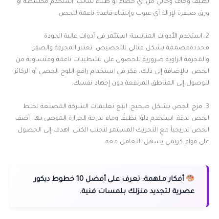
نظيف وجاف وخالي من أي حطام أو طلاء سائب. استخدم مكشطة أو
ورق صنفرة لإزالة أي عيوب وإنشاء قاعدة ناعمة للجص.
2. استخدم الأدوات المناسبة: استثمر في أدوات عالية الجودة
محددةمصممة بشكل مثالي للتجصيص. تعتبر المجرفة والصقر
والمجرفة الزاوية ضرورية للحصول على تشطيبات ناعمة ومتساوية من
الجص. بالإضافة إلى ذلك، فكر في استخدام رافع اللوح الجصي أو الركائز
للوصول إلى المناطق المرتفعة دون إجهاد نفسك.
3. مزج الجص بشكل صحيح: اتبع تعليمات الشركة المصنعة لخلط
الجص بدقة. استخدم دلوًا نظيفًا وماء بدرجة الحرارة الموصى بها. أضف
الجص تدريجياً مع التحريك المستمر لتجنب الكتل. اهدف إلى الحصول
على قوام كريمي يسهل التعامل معه.
أفكار ملهمة:
تعرف على أفضل 10 خطوط ديكور
عصرية لتجديد منزلك بلمسات فنية.