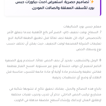
تصاميم حصرية:
استعرض احدث ديكورات جبس
بورد للأسقف المعلقة والصالات المودرن.
معلم جبس بورد الشاليهات
7. السماح بوقت تجفيف كافٍ: الصبر أمر بالغ الأهمية عندما يتعلق الأمر
بالتجصيص. اترك كل طبقة تجف تمامًا قبل تطبيق الطبقة التالية. اتبع
تعليمات الشركة المصنعة لوقت التجفيف، حيث يمكن أن تختلف حسب
نوع وسمك الجص.
8. الرمل والتشطيب: بمجرد أن يجف الجص تمامًا، استخدم ورق الصنفرة
الناعم لتنعيم أي حواف خشنة أو بقع غير مستوية. امسح الغبار بقطعة
قماش نظيفة واستخدم مادة أولية أو مادة مانعة للتسرب مناسبة قبل
الطلاء أو وضع أي تشطيبات زخرفية.
باتباع هذه النصائح والحيل، يمكنك تحقيق نتائج لا تشوبها شائبة في
مشاريع تركيب الجص الداخلي. تذكر أن تتدرب وتجرب تقنيات مختلفة
لإطلاق العنان لإبداعك وإنشاء أسطح ملصقة مذهلة في الكويت.