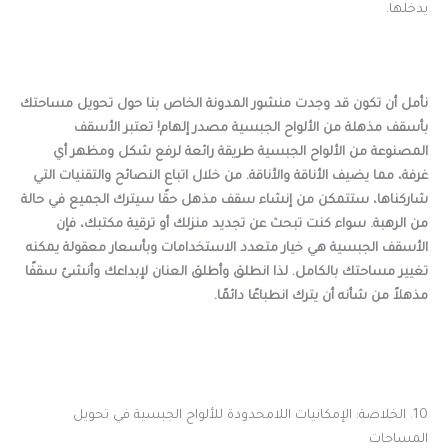
يدخلها.
نأمل أن تكون قد وجدت منشور المدونة الخاص بنا حول تحويل مساحتك
بأسقف مذهلة من الألواح الجبسية مصدر إلهام! تعتبر الأسقف
المصنوعة من الألواح الجبسية طريقة رائعة لرفع شكل ومظهر أي
غرفة، مما يضيف الأناقة والأناقة. من خلال اتباع النصائح والتقنيات التي
شاركناها، ستتمكن من إنشاء سقف مذهل حقًا سيترك الجميع في حالة
من الرهبة. سواء كنت تبحث عن تجديد منزلك أو ترقية مكتبك، فإن
الأسقف الجبسية هي خيار متعدد الاستخدامات وبأسعار معقولة يمكنه
تغيير مساحتك بالكامل. لذا انطلق وأطلق العنان لإبداعك وأنشئ سقفًا
مذهلاً من شأنه أن يترك انطباعًا دائمًا.
10. الخلاصة: الإمكانيات اللامحدودة للألواح الجبسية في تحويل
المساحات