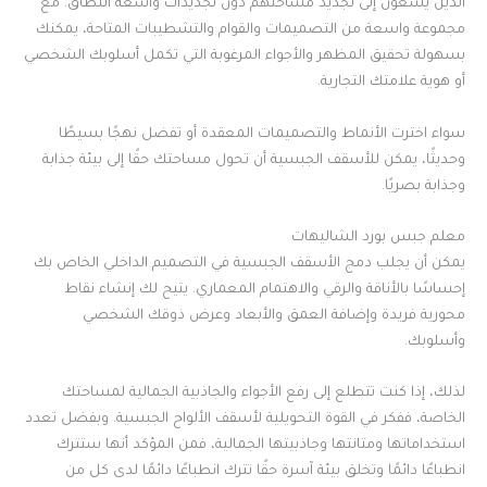
الذين يسعون إلى تجديد مساحتهم دون تجديدات واسعة النطاق. مع
مجموعة واسعة من التصميمات والقوام والتشطيبات المتاحة، يمكنك
بسهولة تحقيق المظهر والأجواء المرغوبة التي تكمل أسلوبك الشخصي
أو هوية علامتك التجارية.
سواء اخترت الأنماط والتصميمات المعقدة أو تفضل نهجًا بسيطًا
وحديثًا، يمكن للأسقف الجبسية أن تحول مساحتك حقًا إلى بيئة جذابة
وجذابة بصريًا.
معلم جبس بورد الشاليهات
يمكن أن يجلب دمج الأسقف الجبسية في التصميم الداخلي الخاص بك
إحساسًا بالأناقة والرقي والاهتمام المعماري. يتيح لك إنشاء نقاط
محورية فريدة وإضافة العمق والأبعاد وعرض ذوقك الشخصي
وأسلوبك.
لذلك، إذا كنت تتطلع إلى رفع الأجواء والجاذبية الجمالية لمساحتك
الخاصة، ففكر في القوة التحويلية لأسقف الألواح الجبسية. وبفضل تعدد
استخداماتها ومتانتها وجاذبيتها الجمالية، فمن المؤكد أنها ستترك
انطباعًا دائمًا وتخلق بيئة آسرة حقًا تترك انطباعًا دائمًا لدى كل من