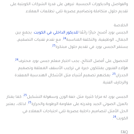
والفواصل والديكورات الجبسية. تبرهن على قدرة الشركات الكويتية على
تقديم حلول متكاملة وتصاميم عصرية تلبي تطلعات العملاء.
الخلاصة
الجبس بورد أصبح خيارًا رائعًا
للديكور الداخلي في الكويت
. يجمع بين
24
الجمال، الوظيفية، والتكلفة المناسبة
. مع تقدم تقنيات التصميم،
25
يستمر الجبس بورد في تقديم حلول مبتكرة
.
24
للحصول على أفضل النتائج، يجب اختيار معلم جبس بورد محترف
.
هؤلاء الفنيون يمتلكون خبرة في تركيب الأسقف المعلقة وتصميم
25
الجدران
. يمكنهم تصميم أشياء مثل الأشكال الهندسية المعقدة
والزخارف الفنية.
25
الجبس بورد له مزايا كثيرة مثل خفة الوزن وسهولة التشكيل
. كما يمتاز
25
بالعزل الصوتي الجيد وقدرته على مقاومة الرطوبة والحرارة
. لذلك، يعتبر
الحل الأمثل لتصاميم داخلية عصرية تلبي احتياجات العملاء في
24
الكويت
.
FAQ