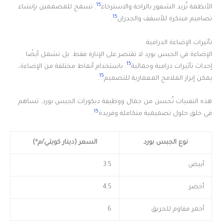
15
الأنظمة تُزيد الشعور بالراحة والاسترخاء
. تسمح للمصممين بإنشاء
15
تصاميم مبتكرة للأسقف والجدران
.
تأثيرات الإضاءة الدرامية
الإضاءة في الجبس بورد لا تقتصر على الإنارة فقط. بل تشمل أيضًا
15
إحداث تأثيرات درامية وجمالية
. باستخدام أنماط مختلفة من الإضاءة،
15
يمكن إبراز الملامح المعمارية للتصميم
.
هذه التقنيات تُحسن من جمال ووظيفة ديكورات الجبس بورد. تساهم
15
في خلق حلول تصميمية متكاملة وفريدة
.
نوع الجبس بورد
السعر (دينار كويتي/م²)
أبيض
3.5
أخضر
4.5
أحمر مقاوم للحريق
6