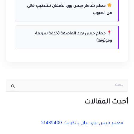
معلم شاطر جبس بورد لضمان تشطيب خالي
من العيوب
معلم جبس بورد العاصمة (خدمة سريعة
وموثوقة)
ا
ل
ب
ح
أحدث المقالات
ث
ع
ن
معلم جبس بورد بيان بالكويت 51489400
: