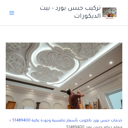
خطي
تركيب جبس بورد - بيت
لى
الديكورات
لمحتوى
خدمات جبس بورد بالكويت بأسعار تنافسية وجودة عالية 51489400
»
معلم ديكور جبس بورد 51489400