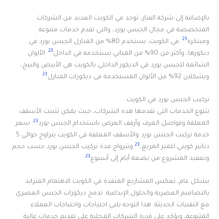
بالإضافة إلى شركة الفنار، توجد في الكويت العديد من الشركات
المتخصصة في مجال الجبس بورد، والتي تقدم خدمات متنوعة
23
ومبتكرة
. في الكويت، يستخدم 80% من المنازل الجبس بورد في
23
ديكورها، وأكثر من 90% من المباني تستخدمه في الداخل
. الألوان
الشائعة للجبس بورد في الديكور الداخلي بالكويت هي الأبيض والبيج،
23
ويشكلان 92% من الألوان المستخدمة في ديكورات المنازل
.
تركيب الجبس بورد في الكويت
تتنوع الخدمات التي تقدمها هذه الشركات، حيث يمكن تثبيت الأسقف
23
المعلقة وفواصل الغرف وأرفف العرض باستخدام الجبس بورد
. سعر
خدمة تركيب الجبس بورد والأسقف المعلقة في الكويت يتراوح حوالي 5
23
دنانير كويتي للمتر المربع،
وتترواح مدة تركيب الجبس بورد حسب حجم
23
وتعقيد المشروع من بضعة أيام إلى أسبوع
.
بشكل عام، تعكس المشاريع المنفذة في الكويت الاهتمام المتزايد
بالتصاميم العصرية والحلول الإبداعية. تدمج ديكورات الجبس العصري
مع التقنيات الحديثة. هذا التوجه يلبي احتياجات واحتياجات العملاء
المتنوعة، ويؤكد على قدرة الشركات المحلية على تقديم خدمات عالية