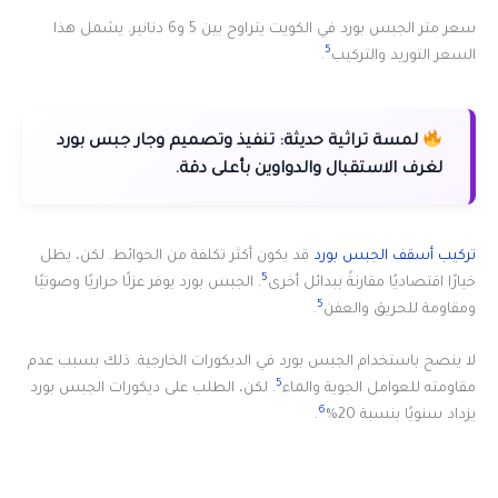
سعر متر الجبس بورد في الكويت يتراوح بين 5 و6 دنانير. يشمل هذا
5
السعر التوريد والتركيب
.
لمسة تراثية حديثة:
تنفيذ وتصميم وجار جبس بورد
لغرف الاستقبال والدواوين بأعلى دقة.
تركيب أسقف الجبس بورد
قد يكون أكثر تكلفة من الحوائط. لكن، يظل
5
خيارًا اقتصاديًا مقارنةً ببدائل أخرى
. الجبس بورد يوفر عزلًا حراريًا وصوتيًا
5
ومقاومة للحريق والعفن
.
لا ينصح باستخدام الجبس بورد في الديكورات الخارجية. ذلك بسبب عدم
5
مقاومته للعوامل الجوية والماء
. لكن، الطلب على ديكورات الجبس بورد
6
يزداد سنويًا بنسبة 20%
.