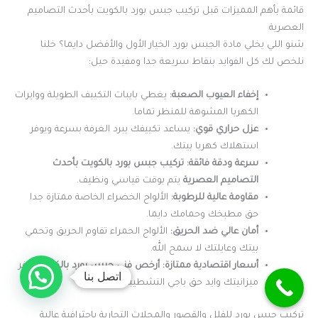
قائمة بأهم المميزات قبل تركيب جبس بورد بالكويت بأحدث التصاميم
العصرية
شنو اللي يخلي مادة الجبس بورد الخيار الأول والأفضل دايما؟ خلنا
نلخص لك كل الفوايد بنقاط سريعة جدا ومفيدة حيل:
إخفاء العيوب الصعبة:
يغطي بايبات التكييف الطويلة ووايرات
الكهربا المشوهة للمنظر تماما.
عزل حراري قوي:
يساعد تكييفك يبرد الغرفة بسرعة ويوفر
استهلاك كهربا بيتك.
سرعة ودقة فائقة:
تركيب جبس بورد بالكويت بأحدث
التصاميم العصرية
يتم بوقت قياسي ونظيف.
مقاومة عالية للرطوبة:
الألواح الخضراء الخاصة ممتازة جدا
حق مطبخك وحمامك دايما.
أمان عالي ضد الحريق:
الألواح الحمراء تقاوم الحريق وتحمي
بيتك وعايلتك لا سمح الله.
أسعار اقتصادية ممتازة:
أرخص فني جبس بورد بالكويت
يوفر
اتصل بنا
ميزانيتك وايد حق باجي التشطيبات.
تركيب جبس بورد للفلل والقصور والمحلات التجارية باحترافية عالية