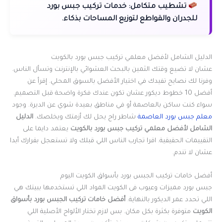
تشطيب متكامل:
خدمات تركيب جبس بورد
للجدران والقواطع لتوزيع المساحات بذكاء.
الدليل الشامل لأفضل معلمي تركيب جبس بورد بالكويت
عشان لا تضيع وقتك الثمين بالبحث العشوائي بالإنترنت وتسأل الناس.
وفرنا لك نصايح تفيدك في اختيار الأفضل بالسوق المحلي. إقرأ عن
أفضل 10 خطوط ديكور عشان تكون عندك فكرة واضحة قبل التصميم.
سواء كنت ساكن بالعاصمة أو في مناطق بعيدة شوي عن الديرة. وجود
معلم جبس بورد العاصمة
شاطر راح يحل لك أزمتك ويخلصك.
الدليل
الشامل لأفضل معلمي تركيب جبس بورد بالكويت
يعتمد دايما على
التقييمات الحقيقية. اقرا تجارب الناس اللي قبلك ولا تستعجل بقرارك أبدا
عشان لا تندم.
أفضل خامات تركيب الجبس بورد بأسواق الكويت اليوم
جبس بورد مميزات وعيوب فى الكويت المواد اللي تستخدمها ببيتك هي
اللي تحدد عمر الديكور بالنهاية.
أفضل خامات تركيب الجبس بورد بأسواق
الكويت
متوفرة بكثرة بكل مكان. بس لازم تختار الألواح الأصلية اللي