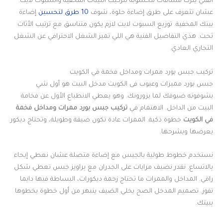
الفني يترك مسافات محسوبة لتركيب الليتات المخفية والسبوت لايت.
عشان تتعرف على طرق إضاءة حلوة، شوف
10 طرق لتحسين
إضاءة
بيتك المخفية. توزيع السبوت لايت لازم يكون متناسق مع ترتيب الأثاث
تحت. هذي التفاصيل الفنية هي اللي تميز الشغل الاحترافي عن الشغل
التجاري العادي.
تركيب جبس بورد ممرات ومداخل فخمة في الكويت
جبس بورد مميزات وعيوب فى الكويت مدخل البيت هو أول شي
يشوفونه ضيوفك لما يزورونك. وهو يعطي الانطباع الأول عن فخامة
البيت من الداخل. الاهتمام في
تركيب جبس بورد ممرات ومداخل فخمة
في الكويت
خطوة ذكية. الممرات عادة تكون ضيقة وطويلة، وتحتاج ديكور
يعرضها ويشرحها.
نستخدم خطوط طولية بالجبس مع إضاءة متصلة عشان نعطي إيحاء
بالاتساع. نقدر نضيف مرايات على الجدران مع براويز جبس تعطي شكل
راقي. المداخل والممرات ما تحتاج زحمة ديكورات، البساطة فيها دايما
تفوز. تصميم المدخل الصح يخلي الضيف ينبهر من أول خطوة يخطوها
ببيتك.