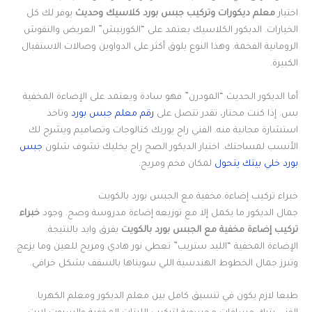
اختيار
معلم ديكورات وتركيب جبس بورد كلاسيك وحديث
يوفر لك كل
الخيارات. الديكور الكلاسيك يعتمد على “الكورنيش” العريض والنقوش
الرومانية الفخمة. وهذا النوع يلوق أكثر على الدواوين وصالات الاستقبال
الكبيرة.
أما الديكور الحديث “المودرن” فهو سادة ويعتمد على الإضاءة المخفية
بس. إذا كنت محتار، تقدر تتصل على
رقم معلم جبس بورد
وتاخذ
استشارة مجانية منه. الفني راح يوريك كتالوجات وتصاميم ويشرح لك
الأنسب لمساحتك. اختيار الديكور الصح راح يخليك تشوف شلون
جبس
بورد خلي بيتك يتحول
لمكان فخم ومريح.
خبراء تركيب إضاءة مخفية مع الجبس بورد بالكويت
جمال الديكور ما يكمل إلا مع توزيعه إضاءة مدروسة وصح. وجود
خبراء
تركيب إضاءة مخفية مع الجبس بورد بالكويت
يفرق وايد بالنتيجة.
الإضاءة المخفية “الليد ستريب” تعطي نور هادي ومريح للعين وما يزعج.
وتبرز جمال الخطوط الهندسية اللي سويناها بالسقف بشكل خرافي.
طبعا لازم يكون في تنسيق كامل بين معلم الديكور ومعلم الكهربا.