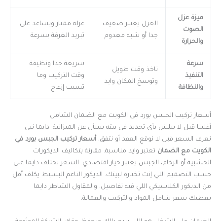
ميزة عزل
العزل يعتبر ضعيف
عزله ممتاز ويساعد على
الصوت
جدا أو شبه معدوم
تبريد الغرفة بسرعة
والحرارة
سرعة
سريعة جدا ونظيفة
تاخذ وقت طويل
التنفيذ
وقت التركيب وما
وتوسخ المكان وايد
والنظافة
تسبب إزعاج
أسعار تركيب الجبس بورد في الكويت مع الضمان الشامل
أغلبنا قبل لا يبلش بأي تجديد في بيته يسأل عن الميزانية. دايما نبي
نعرف السعر قبل لا نوقع العقد أو نتفق.
أسعار تركيب الجبس بورد في
الكويت مع الضمان
تعتبر وايد مناسبة. مقارنة بتكاليف الديكورات
الخشبية أو الرخام، الجبس يعتبر خيار اقتصادي. السعر يختلف دايما على
حسب التصميم اللي إنت تختاره لبيتك. الديكور الناعم البسيط يكلف أقل
من الديكور الكلاسيكي اللي فيه تفاصيل. والمقاول الشاطر دايما
يعطيك سعر شامل المواد والتركيب والعمالة.