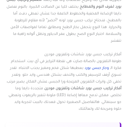
ديكورها هادي جدا ومريح للأعصاب وما فيه زحمة.
تصميم وتركيب جبس
بورد لغرف النوم والمطابخ
يختلف كليا عن الصالات الكبيرة. بالنوم نفضل
دايما الإضاءة المخفية والخطوط الناعمة جدا عشان تعطي دفء. أما
بالمطبخ، فنحتاج نركب جبس بورد لونه “أخضر” لأنه مقاوم للرطوبة
والحرارة. هذا النوع يتحمل بخار الطبخ ومطابق تماما لمواصفات الأمن
والسلامة. اختيار النوع الصح يطول عمر الديكور وتظل ألوانه زاهية ما
تتقشر.
أفكار تركيب جبس بورد شاشات وتلفزيون مودرن
طوفة التلفزيون بالصالة صارت هي نقطة التركيز في أي بيت. استخدام
فكرة الـ
وجار جبس بورد
يعطيها شكل فخم ومميز يجذب الانتباه. تقدر
تسوي أرفف للرسيفر والكتب والتحف بشكل هندسي وايد حلو. وتقدر
تخفي كل وايرات التلفزيون المزعجة ورا الجبس عشان المكان يصير مرتب.
أفكار تركيب جبس بورد شاشات وتلفزيون مودرن
متجددة دايما وما
تخلص. ممكن تدمج معاها إضاءة (LED) ملونة تتغير بالريموت وتعطي
جو سينمائي. هالتفاصيل الصغيرة تحول قعدتك بالبيت لتجربة وايد
حلوة ومريحة لك ولعائلتك.