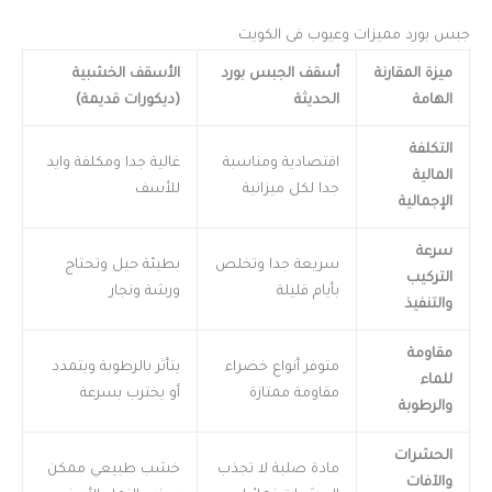
جبس بورد مميزات وعيوب فى الكويت
ميزة المقارنة
أسقف الجبس بورد
الأسقف الخشبية
الهامة
الحديثة
(ديكورات قديمة)
التكلفة
اقتصادية ومناسبة
غالية جدا ومكلفة وايد
المالية
جدا لكل ميزانية
للأسف
الإجمالية
سرعة
سريعة جدا وتخلص
بطيئة حيل وتحتاج
التركيب
بأيام قليلة
ورشة ونجار
والتنفيذ
مقاومة
متوفر أنواع خضراء
يتأثر بالرطوبة ويتمدد
للماء
مقاومة ممتازة
أو يخترب بسرعة
والرطوبة
الحشرات
مادة صلبة لا تجذب
خشب طبيعي ممكن
والآفات