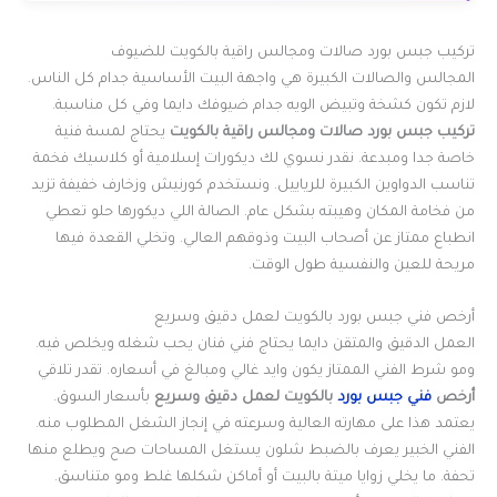
تركيب جبس بورد صالات ومجالس راقية بالكويت للضيوف
المجالس والصالات الكبيرة هي واجهة البيت الأساسية جدام كل الناس.
لازم تكون كشخة وتبيض الويه جدام ضيوفك دايما وفي كل مناسبة.
تركيب جبس بورد صالات ومجالس راقية بالكويت
يحتاج لمسة فنية
خاصة جدا ومبدعة. نقدر نسوي لك ديكورات إسلامية أو كلاسيك فخمة
تناسب الدواوين الكبيرة للرياييل. ونستخدم كورنيش وزخارف خفيفة تزيد
من فخامة المكان وهيبته بشكل عام. الصالة اللي ديكورها حلو تعطي
انطباع ممتاز عن أصحاب البيت وذوقهم العالي. وتخلي القعدة فيها
مريحة للعين والنفسية طول الوقت.
أرخص فني جبس بورد بالكويت لعمل دقيق وسريع
العمل الدقيق والمتقن دايما يحتاج فني فنان يحب شغله ويخلص فيه.
ومو شرط الفني الممتاز يكون وايد غالي ومبالغ في أسعاره. تقدر تلاقي
أرخص
فني جبس بورد
بالكويت لعمل دقيق وسريع
بأسعار السوق.
يعتمد هذا على مهارته العالية وسرعته في إنجاز الشغل المطلوب منه.
الفني الخبير يعرف بالضبط شلون يستغل المساحات صح ويطلع منها
تحفة. ما يخلي زوايا ميتة بالبيت أو أماكن شكلها غلط ومو متناسق.