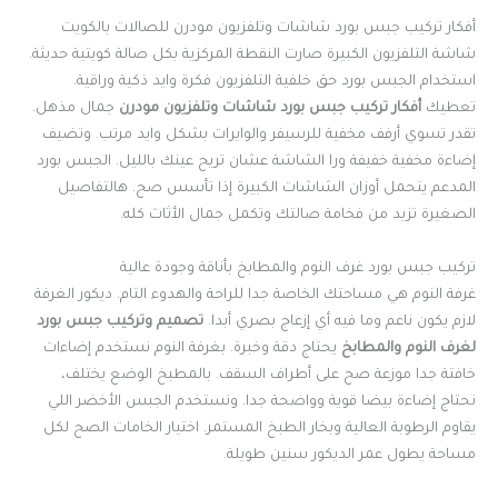
أفكار تركيب جبس بورد شاشات وتلفزيون مودرن للصالات بالكويت
شاشة التلفزيون الكبيرة صارت النقطة المركزية بكل صالة كويتية حديثة.
استخدام الجبس بورد حق خلفية التلفزيون فكرة وايد ذكية وراقية.
تعطيك
أفكار تركيب جبس بورد شاشات وتلفزيون مودرن
جمال مذهل.
تقدر تسوي أرفف مخفية للرسيفر والوايرات بشكل وايد مرتب. وتضيف
إضاءة مخفية خفيفة ورا الشاشة عشان تريح عينك بالليل. الجبس بورد
المدعم يتحمل أوزان الشاشات الكبيرة إذا تأسس صح. هالتفاصيل
الصغيرة تزيد من فخامة صالتك وتكمل جمال الأثاث كله.
تركيب جبس بورد غرف النوم والمطابخ بأناقة وجودة عالية
غرفة النوم هي مساحتك الخاصة جدا للراحة والهدوء التام. ديكور الغرفة
لازم يكون ناعم وما فيه أي إزعاج بصري أبدا.
تصميم وتركيب جبس بورد
لغرف النوم والمطابخ
يحتاج دقة وخبرة. بغرفة النوم نستخدم إضاءات
خافتة جدا موزعة صح على أطراف السقف. بالمطبخ الوضع يختلف،
نحتاج إضاءة بيضا قوية وواضحة جدا. ونستخدم الجبس الأخضر اللي
يقاوم الرطوبة العالية وبخار الطبخ المستمر. اختيار الخامات الصح لكل
مساحة يطول عمر الديكور سنين طويلة.