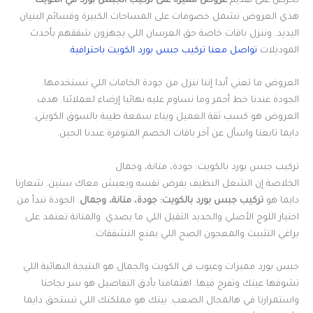
نحرص على تقديم
عروض مميزة على تركيب الجبس بورد في الكويت
.
هذي العروض تشمل خصومات على المساحات الكبيرة وقسائم البنيان
اليديد. وننزل باقات خاصة حق العرسان اللي يجهزون شققهم بأحدث
الموديلات
تواصل معنا تركيب جبس بورد الكويت باحترافية
.
العروض ما تعني أبدا إننا ننزل من جودة الخامات اللي نستخدمها.
الجودة عندنا خط أحمر وما نساوم عليه نهائيا إرضاء لعملائنا. هدف
العروض هو كسب ثقة العميل وبناء سمعة طيبة بالسوق الكويتي.
دايما تابعنا واسأل عن آخر باقات الخصم المتوفرة عندنا الحين.
تركيب جبس بورد بالكويت: جودة، متانة، وجمال
الخلاصة إن الشغل النظيف يفرض نفسه ويعيش معاك سنين. شعارنا
دايما هو
تركيب جبس بورد بالكويت: جودة، متانة، وجمال
. الجودة تبدأ من
اختيار اللوح الأصلي والحديد الثقيل اللي ما يصدي. والمتانة تعتمد على
براغي التثبيت والمعجون الصح اللي يمنع التشققات.
جبس بورد مميزات وعيوب فى الكويت والجمال هو النتيجة النهائية اللي
تشوفها عينك وتفرح فيها. اهتمامنا بأدق التفاصيل هو سر نجاحنا
واستمرارنا في هالمجال الصعب. بيتك هو مملكتك اللي تستحق دايما