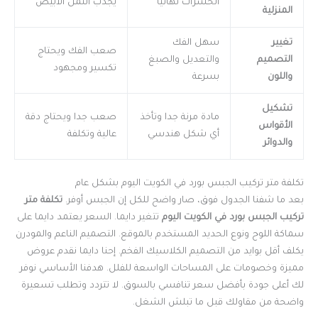
الحشرات نهائيا
يجذب النمل الأبيض
المنزلية
تغيير
سهل الفك
صعب الفك ويحتاج
التصميم
والتعديل والصبغ
تكسير ومجهود
واللون
بسرعة
تشكيل
مادة مرنة جدا وتأخذ
صعب جدا ويحتاج دقة
الأقواس
أي شكل هندسي
عالية وتكلفة
والدوائر
تكلفة متر تركيب الجبس بورد في الكويت اليوم بشكل عام
بعد ما شفنا الجدول فوق، صار واضح للكل إن الجبس أوفر.
تكلفة متر
تركيب الجبس بورد في الكويت اليوم
تتغير دايما. السعر يعتمد دايما على
سماكة اللوح ونوع الحديد المستخدم بالموقع. التصميم الناعم والمودرن
يكلف أقل بوايد من التصميم الكلاسيك الفخم. إحنا دايما نقدم عروض
مميزة وخصومات على المساحات الواسعة للفلل. هدفنا الأساسي نوفر
لك أعلى جودة بأفضل سعر تنافسي بالسوق. لا تتردد وتطلب تسعيرة
واضحة من مقاولك قبل ما تبلش الشغل.