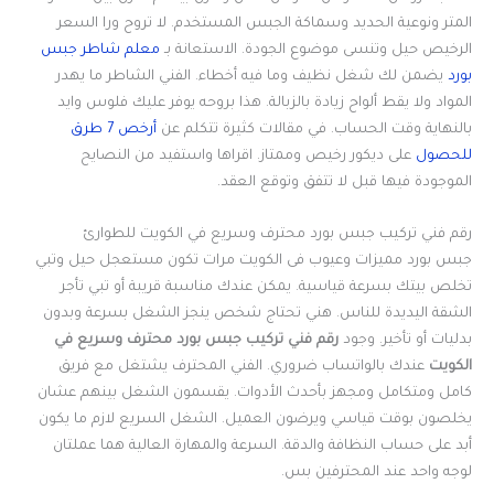
المتر ونوعية الحديد وسماكة الجبس المستخدم. لا تروح ورا السعر
الرخيص حيل وتنسى موضوع الجودة. الاستعانة بـ
معلم شاطر جبس
بورد
يضمن لك شغل نظيف وما فيه أخطاء. الفني الشاطر ما يهدر
المواد ولا يقط ألواح زيادة بالزبالة. هذا بروحه يوفر عليك فلوس وايد
بالنهاية وقت الحساب. في مقالات كثيرة تتكلم عن
أرخص 7 طرق
للحصول
على ديكور رخيص وممتاز. اقراها واستفيد من النصايح
الموجودة فيها قبل لا تتفق وتوقع العقد.
رقم فني تركيب جبس بورد محترف وسريع في الكويت للطوارئ
جبس بورد مميزات وعيوب فى الكويت مرات تكون مستعجل حيل وتبي
تخلص بيتك بسرعة قياسية. يمكن عندك مناسبة قريبة أو تبي تأجر
الشقة اليديدة للناس. هني تحتاج شخص ينجز الشغل بسرعة وبدون
بدليات أو تأخير. وجود
رقم فني تركيب جبس بورد محترف وسريع في
الكويت
عندك بالواتساب ضروري. الفني المحترف يشتغل مع فريق
كامل ومتكامل ومجهز بأحدث الأدوات. يقسمون الشغل بينهم عشان
يخلصون بوقت قياسي ويرضون العميل. الشغل السريع لازم ما يكون
أبد على حساب النظافة والدقة. السرعة والمهارة العالية هما عملتان
لوجه واحد عند المحترفين بس.