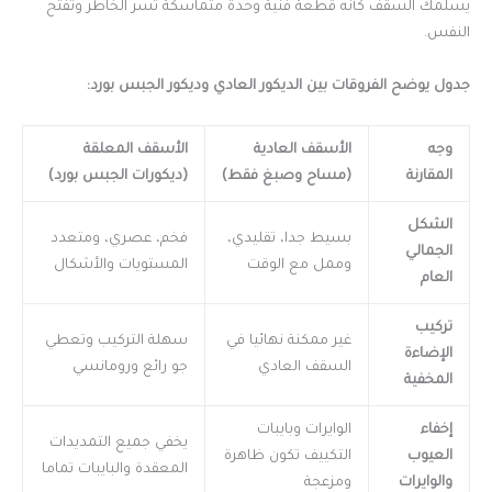
يسلمك السقف كأنه قطعة فنية وحدة متماسكة تسر الخاطر وتفتح
النفس.
جدول يوضح الفروقات بين الديكور العادي وديكور الجبس بورد:
وجه
الأسقف العادية
الأسقف المعلقة
المقارنة
(مساح وصبغ فقط)
(ديكورات الجبس بورد)
الشكل
بسيط جدا، تقليدي،
فخم، عصري، ومتعدد
الجمالي
وممل مع الوقت
المستويات والأشكال
العام
تركيب
غير ممكنة نهائيا في
سهلة التركيب وتعطي
الإضاءة
السقف العادي
جو رائع ورومانسي
المخفية
إخفاء
الوايرات وبايبات
يخفي جميع التمديدات
العيوب
التكييف تكون ظاهرة
المعقدة والبايبات تماما
والوايرات
ومزعجة