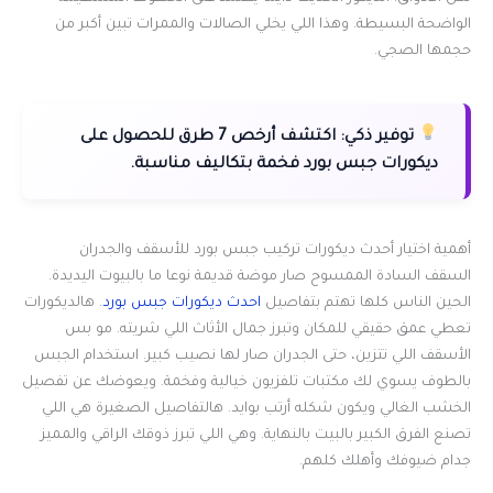
الواضحة البسيطة. وهذا اللي يخلي الصالات والممرات تبين أكبر من
حجمها الصجي.
توفير ذكي:
اكتشف أرخص 7 طرق للحصول على
ديكورات جبس بورد فخمة بتكاليف مناسبة.
أهمية اختيار أحدث ديكورات تركيب جبس بورد للأسقف والجدران
السقف السادة الممسوح صار موضة قديمة نوعا ما بالبيوت اليديدة.
الحين الناس كلها تهتم بتفاصيل
احدث ديكورات جبس بورد
. هالديكورات
تعطي عمق حقيقي للمكان وتبرز جمال الأثاث اللي شريته. مو بس
الأسقف اللي تتزين، حتى الجدران صار لها نصيب كبير. استخدام الجبس
بالطوف يسوي لك مكتبات تلفزيون خيالية وفخمة. ويعوضك عن تفصيل
الخشب الغالي ويكون شكله أرتب بوايد. هالتفاصيل الصغيرة هي اللي
تصنع الفرق الكبير بالبيت بالنهاية. وهي اللي تبرز ذوقك الراقي والمميز
جدام ضيوفك وأهلك كلهم.