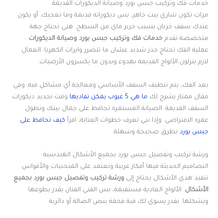
خدمات فك وتركيب جبس بورد وصيانة الديكورات القديمة
مرات تكون شاري بيت جاهز، بس ديكوراته قديمة وما تعجبك. أو يكون
عندك سقف خربان بسبب خرير ماي من السطح. هني تحتاج جهة
متخصصة تقدم
خدمات فك وتركيب جبس بورد وصيانة الديكورات
.
عملية الفك تحتاج حذر شديد عشان ما تتضرر وايرات الكهربا. العمال
لازم ينزلون الألواح القديمة بهدوء وبدون ما يكسرون الأرضيات.
بعد الفك، يتم تنظيف السقف الأساسي ومعالجة أي مشاكل فيه. وفي
مقال ممتاز يشرح لك
ما هي 5 عيوب يمكن تفاديها
وقت تجديد ديكورات
السقف القديمة. الصيانة المستمرة تحافظ على جمال بيتك وتطول
عمره الافتراضي. وإذا تبي تعرف خطوات العناية، اقرأ
كيف تحافظ على
جبس بورد
بطرق صحيحة وسهلة.
ورشة تركيب وتفصيل جبس بورد بجميع الأشكال الهندسية
التصاميم الحديثة فيها أفكار غريبة وتعتمد على المنحنيات والأقواس.
تنفيذ هذي الأشكال يحتاج إلى
ورشة تركيب وتفصيل جبس بورد بجميع
الأشكال
. الألواح العادية مستقيمة، بس الفني الفنان يقدر يطوعها
ويشكلها. يقدر يسوي لك قبة فخمة بنص الصالة أو دائرية.