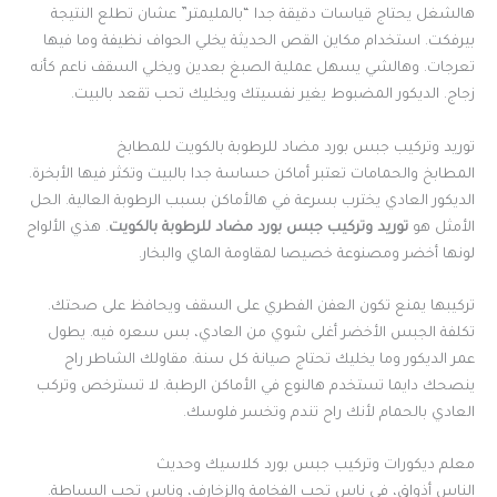
هالشغل يحتاج قياسات دقيقة جدا “بالمليمتر” عشان تطلع النتيجة
بيرفكت. استخدام مكاين القص الحديثة يخلي الحواف نظيفة وما فيها
تعرجات. وهالشي يسهل عملية الصبغ بعدين ويخلي السقف ناعم كأنه
زجاج. الديكور المضبوط يغير نفسيتك ويخليك تحب تقعد بالبيت.
توريد وتركيب جبس بورد مضاد للرطوبة بالكويت للمطابخ
المطابخ والحمامات تعتبر أماكن حساسة جدا بالبيت وتكثر فيها الأبخرة.
الديكور العادي يخترب بسرعة في هالأماكن بسبب الرطوبة العالية. الحل
الأمثل هو
توريد وتركيب جبس بورد مضاد للرطوبة بالكويت
. هذي الألواح
لونها أخضر ومصنوعة خصيصا لمقاومة الماي والبخار.
تركيبها يمنع تكون العفن الفطري على السقف ويحافظ على صحتك.
تكلفة الجبس الأخضر أغلى شوي من العادي، بس سعره فيه. يطول
عمر الديكور وما يخليك تحتاج صيانة كل سنة. مقاولك الشاطر راح
ينصحك دايما تستخدم هالنوع في الأماكن الرطبة. لا تسترخص وتركب
العادي بالحمام لأنك راح تندم وتخسر فلوسك.
معلم ديكورات وتركيب جبس بورد كلاسيك وحديث
الناس أذواق، في ناس تحب الفخامة والزخارف، وناس تحب البساطة.