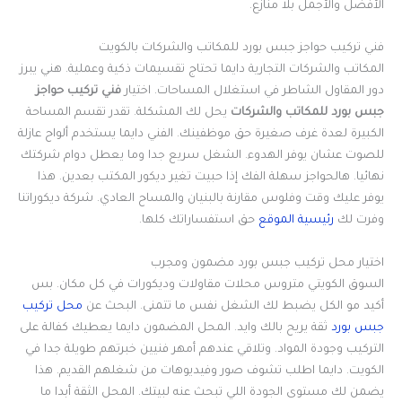
الأفضل والأجمل بلا منازع.
فني تركيب حواجز جبس بورد للمكاتب والشركات بالكويت
المكاتب والشركات التجارية دايما تحتاج تقسيمات ذكية وعملية. هني يبرز
دور المقاول الشاطر في استغلال المساحات. اختيار
فني تركيب حواجز
جبس بورد للمكاتب والشركات
يحل لك المشكلة. تقدر تقسم المساحة
الكبيرة لعدة غرف صغيرة حق موظفينك. الفني دايما يستخدم ألواح عازلة
للصوت عشان يوفر الهدوء. الشغل سريع جدا وما يعطل دوام شركتك
نهائيا. هالحواجز سهلة الفك إذا حبيت تغير ديكور المكتب بعدين. هذا
يوفر عليك وقت وفلوس مقارنة بالبنيان والمساح العادي. شركة ديكوراتنا
وفرت لك
رئيسية الموقع
حق استفساراتك كلها.
اختيار محل تركيب جبس بورد مضمون ومجرب
السوق الكويتي متروس محلات مقاولات وديكورات في كل مكان. بس
أكيد مو الكل يضبط لك الشغل نفس ما تتمنى. البحث عن
محل تركيب
جبس بورد
ثقة يريح بالك وايد. المحل المضمون دايما يعطيك كفالة على
التركيب وجودة المواد. وتلاقي عندهم أمهر فنيين خبرتهم طويلة جدا في
الكويت. دايما اطلب تشوف صور وفيديوهات من شغلهم القديم. هذا
يضمن لك مستوى الجودة اللي تبحث عنه لبيتك. المحل الثقة أبدا ما