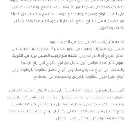
الضمان على الشغل هو اللي يريح بالك ويحفظ حقك. الشركة الموثوقة
تعطيك كفالة على عدم ظهور تشققات بعد الصبغ. وتعطيك ضمان
على ثبات الألواح وعدم هبوطها مع الوقت. لا تدفع فلوسك حق عمالة
مو مضمونة من الشارع. ادفع بأسعار السوق الطبيعية واخذ شغل
نظيف ومكفول.
تكلفة متر تركيب الجبس بورد في الكويت اليوم
جبس بورد مميزات وعيوب فى الكويت حسبة الديكور دايما تعتمد على
المتر المربع أو المتر الطولي.
تكلفة متر تركيب الجبس بورد في الكويت
اليوم
تتأثر بعدة عوامل. أول عامل هو نوع الألواح اللي راح تركبها
بالسقف. في ألواح عادية بيضا، وفي ألواح خضرا مقاومة للرطوبة. وفي
ألواح حمرا تكون مقاومة للحرائق وتستخدم في المطابخ.
ثاني عامل هو نوع الحديد “الشاصي” اللي يثبت الألواح. الحديد المجلفن
القوي سعره يختلف عن الحديد التجاري الخفيف. ثالث عامل هو المعجون
والشريط المستخدم في تغطية الفواصل بين الألواح. كل هالتفاصيل
ترفع أو تنزل من سعر المتر النهائي. وعشان ترتاح، دايما اطلب تسعيرة
واضحة ومكتوبة من المقاول قبل الشغل.