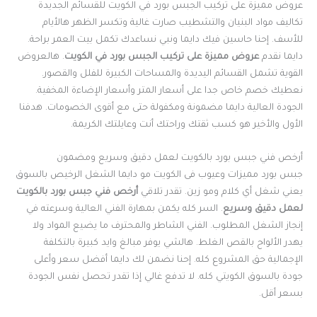
عروض مميزة على تركيب الجبس بورد في الكويت للقسائم الجديدة
تكاليف مواد البنيان والتشطيب صارت غالية وتكسر الظهر هالأيام
للأسف. إحنا حاسين فيك دايما ونبي نساعدك تكمل بيت العمر براحة.
دايما نقدم
عروض مميزة على تركيب الجبس بورد في الكويت
. هالعروض
القوية تشمل القسائم اليديدة والمساحات الكبيرة للفلل والقصور.
نعطيك خصم خاص جدا على أسعار المتر وأسعار الإضاءة المخفية.
الجودة العالية دايما مضمونة ومكفولة حتى مع أقوى الخصومات. هدفنا
الأول والأخير هو كسب ثقتك وراحتك أنت وعايلتك الكريمة.
أرخص فني جبس بورد بالكويت لعمل دقيق وسريع ومضمون
جبس بورد مميزات وعيوب فى الكويت مو دايما الشغل الرخيص بالسوق
يعني شغل أي كلام ومو زين. تقدر تلاقي
أرخص فني جبس بورد بالكويت
لعمل دقيق وسريع
. السر كله يكمن بمهارة الفني العالية وسرعته في
إنجاز الشغل المطلوب. الفني الشاطر والمحترف ما يضيع المواد ولا
يهدر الألواح بالقص الغلط. هالشي يوفر مبالغ وايد كبيرة بالتكلفة
الإجمالية حق المشروع كله. إحنا نضمن لك دايما أفضل سعر وأعلى
جودة بالسوق الكويتي كله. لا تدفع غالي إذا تقدر تحصل نفس الجودة
بسعر أقل.