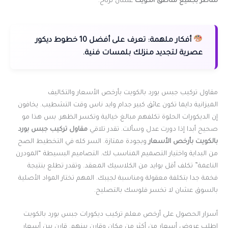
شاطر بجميع مناطق الكويت
عشان ترتاح.
أفكار ملهمة:
تعرف على أفضل 10 خطوط ديكور
عصرية لتجديد منزلك بلمسات فنية.
مقاول تركيب جبس بورد بالكويت بأرخص الأسعار والتكاليف
الميزانية دايما تكون عائق كبير جدام وايد ناس وقت التشطيب. يخافون
إن الديكورات الحلوة تكلفهم مبالغ خيالية وتكسر الظهر. بس هذا مو
صحيح أبدا إذا دورت عدل وسألت. تقدر تلاقي
مقاول تركيب جبس بورد
بالكويت بأرخص الأسعار
وبجودة ممتازة. السر كله في التخطيط الصح
من البداية واختيار التصميم المناسب لك. التصاميم البسيطة “المودرن
الناعمة” تكلف أقل بوايد من الكلاسيك المعقد. وتقدر تطلع بنتيجة
فخمة جدا بتكلفة معقولة ومناسبة لجيبك. المهم تختار المواد الأصلية
بالسوق عشان لا تخسر فلوسك بالتصليح.
أسرار الحصول على أرخص معلم تركيب ديكورات جبس بورد بالكويت
اطلب عروض أسعار من أكثر من مكان وقارن بينهم. قارن بين أسعار