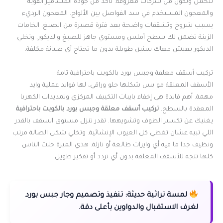
تتحمل وتكون من شركات معروفة. تأكد من جودة المسامير القوية
والمعجون المستخدم في سد الفواصل بين الألواح. المعجون الرديء
يسبب شروخ وتشققات واضحة بعد فترة قصيرة من الصبغ. الخامات
الزينة تضمن لك سطح أملس ومستوي جاهز للصبغ والديكور. وتخلي
الديكور يعيش معاك سنين طويلة بدون ما تحتاج أي صيانة مكلفة.
تركيب أسقف معلقة وجبس بورد بالكويت باحترافية تامة
الأسقف المعلقة مو بس شكلها حلو وراقي، لها فوايد عملية وايد
مهمة. أهم فايدة هي إخفاء بايبات التكييف المركزي وتمديدات الكهربا
المعقدة بالسطح.
تركيب أسقف معلقة وجبس بورد بالكويت باحترافية
يغنيك عن تكسير الطوف وتشويهها. تقدر تنزل مستوى السقف بالقدر
اللي تبيه عشان تغطي كل العيوب الإنشائية. وتخلي شكل الصالة مرتب
ونظيف جدا ما فيه أي وايرات طالعة أو نازلة. هذي الميزة خلت الناس
كلها تتجه للأسقف المعلقة بدون أي تردد أو تفكير طويل.
لمسة تراثية حديثة:
تنفيذ وتصميم وجار جبس بورد
لغرف الاستقبال والدواوين بأعلى دقة.