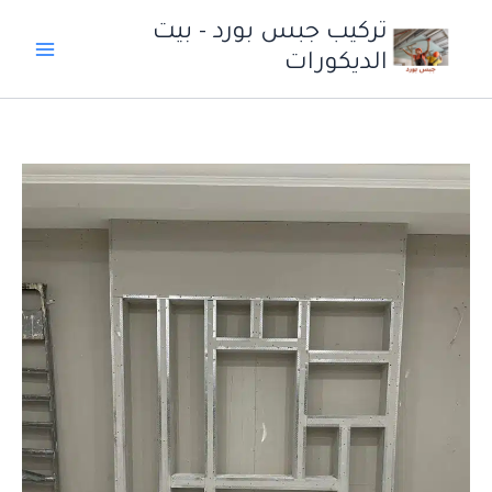
خطي
تركيب جبس بورد - بيت
لى
الديكورات
لمحتوى