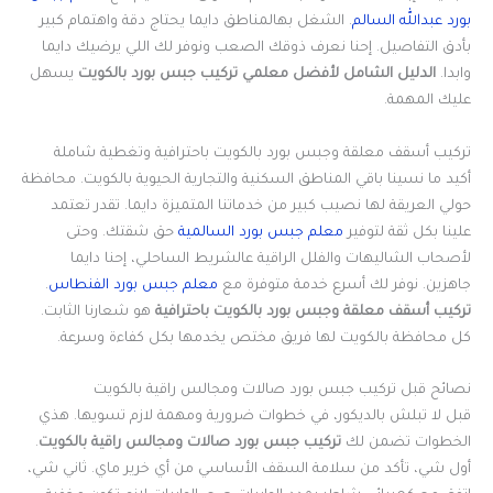
بورد عبدالله السالم
. الشغل بهالمناطق دايما يحتاج دقة واهتمام كبير
بأدق التفاصيل. إحنا نعرف ذوقك الصعب ونوفر لك اللي يرضيك دايما
وابدا.
الدليل الشامل لأفضل معلمي تركيب جبس بورد بالكويت
يسهل
عليك المهمة.
تركيب أسقف معلقة وجبس بورد بالكويت باحترافية وتغطية شاملة
أكيد ما نسينا باقي المناطق السكنية والتجارية الحيوية بالكويت. محافظة
حولي العريقة لها نصيب كبير من خدماتنا المتميزة دايما. تقدر تعتمد
علينا بكل ثقة لتوفير
معلم جبس بورد السالمية
حق شقتك. وحتى
لأصحاب الشاليهات والفلل الراقية عالشريط الساحلي، إحنا دايما
جاهزين. نوفر لك أسرع خدمة متوفرة مع
معلم جبس بورد الفنطاس
.
تركيب أسقف معلقة وجبس بورد بالكويت باحترافية
هو شعارنا الثابت.
كل محافظة بالكويت لها فريق مختص يخدمها بكل كفاءة وسرعة.
نصائح قبل تركيب جبس بورد صالات ومجالس راقية بالكويت
قبل لا تبلش بالديكور، في خطوات ضرورية ومهمة لازم تسويها. هذي
الخطوات تضمن لك
تركيب جبس بورد صالات ومجالس راقية بالكويت
.
أول شي، تأكد من سلامة السقف الأساسي من أي خرير ماي. ثاني شي،