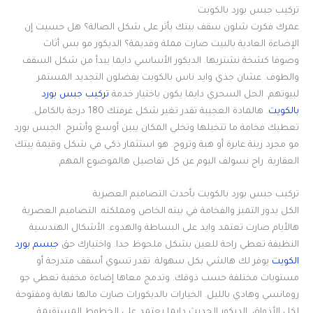
تركيب جبس بورد بالكويت
عمرك فكرت شلون سقف بيتك يأثر على شكل الصالة؟ هل حسيت إن
الإضاءة العادية بالبيت صارت مملة وقديمة؟ الديكور مو بس أثاث
وصوفا كشخة نشتريها. الديكور الأساسي دايما يبدأ من شكل السقف
والطوف. عشان جذي وايد ناس بالكويت يفضلون التجديد المستمر
لبيوتهم. الحل السحري دايما يكون باختيار خدمة
تركيب جبس بورد
بالكويت
. هالمادة العجيبة تقدر تغير شكل غرفتك 180 درجة بالكامل.
تعطيك فخامة ما تتخيلها وتخلي المكان يبين أوسع وأشرح. الجبس بورد
مو مجرد زينة عابرة أو هبة وتروح. هو استثمار ذكي في شكل وقيمة بيتك
العقارية. راح نسولف اليوم عن كل تفاصيل هالموضوع المهم.
تركيب جبس بورد بالكويت بأحدث التصاميم العصرية
الكل يدور التميز والفخامة في بيته الخاص ومملكته. التصاميم العصرية
هالأيام صارت تعتمد وايد على البساطة والهدوء. الأشكال الهندسية
النظيفة تعطي راحة للعين بشكل ملحوظ جدا. واختيارك حق
جبسم بورد
الكويت
يوفر لك هالشي بكل سهولة. تقدر تسوي أسقف متدرجة أو
مستويات مختلفة حسب ذوقك. وتدمج معاها إضاءة مخفية تعطي جو
رومانسي وهادي بالليل. الخيارات بالديكورات صارت مالها نهاية ومفتوحة
لكل الأذواق. الديكور الحديث دايما يعتمد على الخطوط المستقيمة