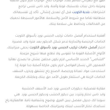
اتفق مع كهربائي شاطر يمدد الوايرات صح. الوايرات لازم تكون مخفية
ومرتبة داخل بيبات بلاستيك قوية وآمنة. وايد ناس تنسى تراجع
اشتراطات
بلدية الكويت
قبل أي تعديل إنشائي. تأكد إن تقسيماتك
متطابقة تماما مع شروط الأمن والسلامة. هالأمور البسيطة تحميك
من المخالفات وتحافظ على سلامة بيتك.
أهمية استخدام أفضل خامات تركيب الجبس بورد بأسواق الكويت
الخامات الرخيصة والتجارية تدمر شكل الديكور بعد فترة وايد قصيرة.
اختيار
أفضل خامات تركيب الجبس بورد بأسواق الكويت
يحمي ميزانيتك.
الألواح الأصلية القوية ما تتقوس ولا تطلع فيها شروخ مزعجة.
“الشاصي” الحديد الأساسي لازم يكون مجلفن عشان ما يصدي نهائيا.
المعجون اللي يسكر الفواصل لازم يكون ماركة أصلية جدا قوية. إذا
استخدمت مواد تعبانة ورخيصة، الصبغ راح يتشقق ويخرب السقف.
الخامات الزينة هي استثمار طويل الأمد حق بيتك وعايلتك الكريمة.
مقارنة تفصيلية: ديكورات الجبس بورد ضد الأسقف الخشبية
وايد ناس تحتار وتتردد بين ديكور الخشب وديكور الجبس بورد. هني
سوينا لك جدول مفصل يبين الفرق بوضوح وشفافية تامة. هالمقارنة راح
تساعدك تختار الأنسب لبيتك وميزانيتك الخاصة بسهولة.