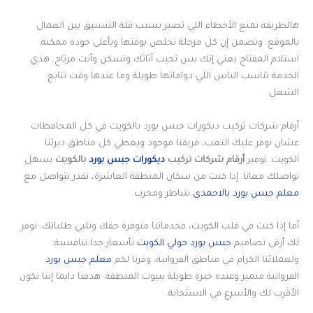
هالطريقة تمنع الأخطاء اللي تصير بسبب قلة التنسيق بين العمال
بالموقع. وتضمن إن كل مرحلة تخلص بوقتها وبأعلى جودة ممكنة.
استلام المفتاح يعني إنك بس تجيب أثاثك وتسكن وأنت مرتاح. هذي
الخدمة تناسب الناس اللي دواماتها طويلة وما عندها وقت تتابع
الشغل.
أرقام شركات تركيب ديكورات جبس بورد بالكويت في كل المحافظات
عشان نوفر عليك التعب، فريقنا موجود ويغطي كل مناطق ديرتنا
الكويت. توفير
أرقام شركات تركيب
ديكورات جبس بورد
بالكويت
يسهل
تواصلك معانا. إذا كنت من سكان المنطقة العاشرة، تقدر تتواصل مع
معلم جبس بورد بالاحمدى
شاطر ومجرب.
أما إذا كنت في قلب الكويت، فخدماتنا متوفرة حقك وتلبي طلباتك. نوفر
لك أرقى تصاميم
جبس بورد حولي الكويت
بأسعار جدا تنافسية.
ولعملائنا الكرام في مناطق الفروانية، وفرنا لكم
معلم جبس بورد
الفروانية متميز وعنده خبرة طويلة ببيوت المنطقة. هدفنا دايما إننا نكون
الأقرب لك والأسرع في الاستجابة.