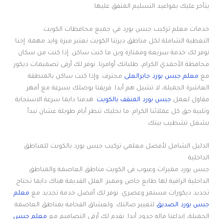
يتأخر عليك بمواعيد التسليم المتفق عليها.
خدمات معلم تركيب جبس بورد في جميع محافظات الكويت
التغطية الشاملة لكل مناطق ديرتنا الكويت تعتبر ميزة وايد مهمة. إحنا
نوفر لك خدمة سريعة وممتازة وين ما كنت ساكن. إذا كنت من سكان
محافظة الأحمدي الكرام، طلباتك أوامرنا. نوفر لك أرقى تصميمات ديكور
مع
معلم جبس بورد جابرالعلى
محترف. وإذا كنت ساكن بالمنطقة
العاشرة الجميلة، لا تشيل هم أبدا. فريقنا يوصلك بسرعة مع أمهر
مقاول لعمل
جبس بورد المنقف بالكويت
. هدفنا دايما سرعة الاستجابة
وتلبية حق كل عملائنا الكرام. ما نخليك تنطر أيام طويلة عشان نبدأ
بشغل تشطيب بيتك.
الدليل الشامل لأفضل معلمي تركيب جبس بورد بالكويت للمناطق
الداخلية
جبس بورد مميزات وعيوب فى الكويت مناطق العاصمة والمناطق
الداخلية الراقية لها طابع خاص ومميز. الفلل القديمة هناك دايما تحتاج
تجديد ديكورات مستمر وعصري. نوفر لك أفضل خدمة تجديد مع
معلم
جبس بورد الصديق
لتغيير صالتك. ولعشاق الفخامة بمناطق العاصمة
الجميلة، إبداعنا ماله حدود أبدا. نقدم لك أرقى التصاميم مع
معلم جبس