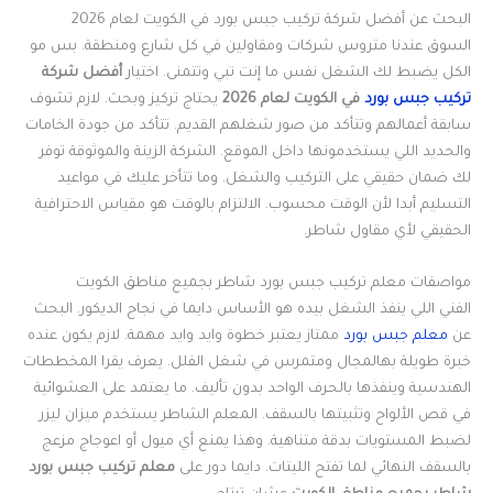
البحث عن أفضل شركة تركيب جبس بورد في الكويت لعام 2026
السوق عندنا متروس شركات ومقاولين في كل شارع ومنطقة. بس مو
الكل يضبط لك الشغل نفس ما إنت تبي وتتمنى. اختيار
أفضل شركة
تركيب جبس بورد
في الكويت لعام 2026
يحتاج تركيز وبحث. لازم تشوف
سابقة أعمالهم وتتأكد من صور شغلهم القديم. تتأكد من جودة الخامات
والحديد اللي يستخدمونها داخل الموقع. الشركة الزينة والموثوقة توفر
لك ضمان حقيقي على التركيب والشغل. وما تتأخر عليك في مواعيد
التسليم أبدا لأن الوقت محسوب. الالتزام بالوقت هو مقياس الاحترافية
الحقيقي لأي مقاول شاطر.
مواصفات معلم تركيب جبس بورد شاطر بجميع مناطق الكويت
الفني اللي ينفذ الشغل بيده هو الأساس دايما في نجاح الديكور. البحث
عن
معلم جبس بورد
ممتاز يعتبر خطوة وايد وايد مهمة. لازم يكون عنده
خبرة طويلة بهالمجال ومتمرس في شغل الفلل. يعرف يقرا المخططات
الهندسية وينفذها بالحرف الواحد بدون تأليف. ما يعتمد على العشوائية
في قص الألواح وتثبيتها بالسقف. المعلم الشاطر يستخدم ميزان ليزر
لضبط المستويات بدقة متناهية. وهذا يمنع أي ميول أو اعوجاج مزعج
بالسقف النهائي لما تفتح الليتات. دايما دور على
معلم تركيب جبس بورد