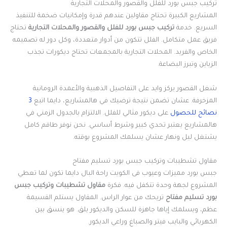
تركيب جبس بورد للفلل والقصور والمحلات التجارية
المشاريع الكبيرة تحتاج مقاولين عندهم قدرة وإمكانيات ضخمة للتنفيذ
السريع. خدمة
تركيب جبس بورد للفلل والقصور والمحلات التجارية
تحتاج
فريق عمل متكامل. الفلل تتكون من أدوار متعددة، وكل دور له تصميمه
الخاص والفريد. المحلات التجارية بالمجمعات تحتاج ديكورات تجذب
الزباين وتبرز البضاعة.
شغل القصور يركز وايد على التفاصيل الذهبية والأعمدة الرومانية
المزخرفة. عشان تضمن نتيجة ترضيك في هالمشاريع، دايما اتبع
3
نصائح للحصول
على ديكور مثالي للفلل. الالتزام بالجدول الزمني في
هالمشاريع يعتبر تحدي كبير وشرط أساسي. نحن نوفر طاقم كامل
يشتغل ليل ونهار عشان يسلمك المشروع بوقته.
مقاول تشطيبات وتركيب جبس بورد تسليم مفتاح
جبس بورد مميزات وعيوب فى الكويت راحة البال دايما تكون لما تعطي
المشروع لجهة وحدة تتكفل فيه. فكرة
مقاول تشطيبات وتركيب جبس
بورد تسليم مفتاح
تريحك من عوار الراس. المقاول يستلم القسيمة
عظم، ويسلمك إياها جاهزة للسكن والديكور يلق. هو ينسق بين
الكهربائي والبايب فيتر والصباغ وراعي الديكور.