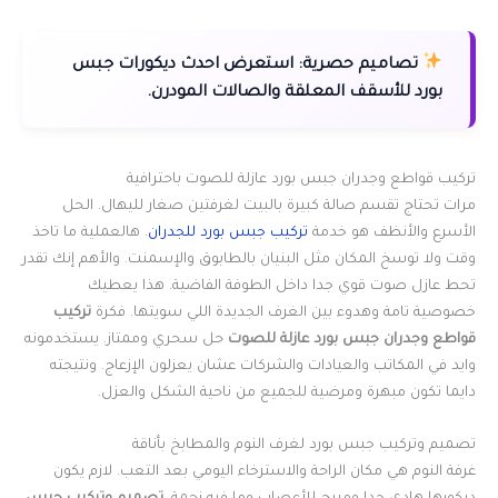
تصاميم حصرية:
استعرض احدث ديكورات جبس
بورد للأسقف المعلقة والصالات المودرن.
تركيب قواطع وجدران جبس بورد عازلة للصوت باحترافية
مرات تحتاج تقسم صالة كبيرة بالبيت لغرفتين صغار لليهال. الحل
الأسرع والأنظف هو خدمة
تركيب جبس بورد للجدران
. هالعملية ما تاخذ
وقت ولا توسخ المكان مثل البنيان بالطابوق والإسمنت. والأهم إنك تقدر
تحط عازل صوت قوي جدا داخل الطوفة الفاضية. هذا يعطيك
خصوصية تامة وهدوء بين الغرف الجديدة اللي سويتها. فكرة
تركيب
قواطع وجدران جبس بورد عازلة للصوت
حل سحري وممتاز. يستخدمونه
وايد في المكاتب والعيادات والشركات عشان يعزلون الإزعاج. ونتيجته
دايما تكون مبهرة ومرضية للجميع من ناحية الشكل والعزل.
تصميم وتركيب جبس بورد لغرف النوم والمطابخ بأناقة
غرفة النوم هي مكان الراحة والاسترخاء اليومي بعد التعب. لازم يكون