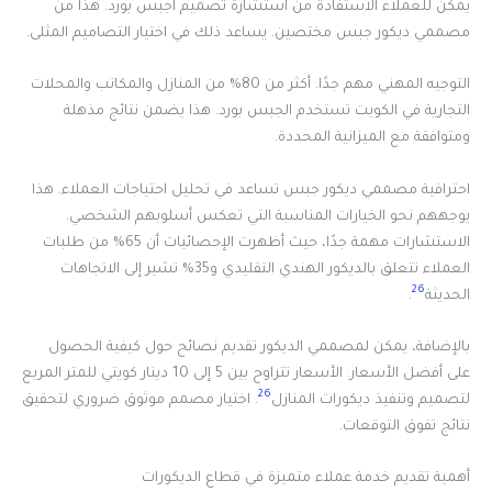
يمكن للعملاء الاستفادة من استشارة تصميم اجبس بورد. هذا من
مصممي ديكور جبس مختصين. يساعد ذلك في اختيار التصاميم المثلى.
التوجيه المهني مهم جدًا. أكثر من 80% من المنازل والمكاتب والمحلات
التجارية في الكويت تستخدم الجبس بورد. هذا يضمن نتائج مذهلة
ومتوافقة مع الميزانية المحددة.
احترافية مصممي ديكور جبس تساعد في تحليل احتياجات العملاء. هذا
يوجههم نحو الخيارات المناسبة التي تعكس أسلوبهم الشخصي.
الاستشارات مهمة جدًا، حيث أظهرت الإحصائيات أن 65% من طلبات
العملاء تتعلق بالديكور الهندي التقليدي و35% تشير إلى الاتجاهات
26
الحديثة
.
بالإضافة، يمكن لمصممي الديكور تقديم نصائح حول كيفية الحصول
على أفضل الأسعار. الأسعار تتراوح بين 5 إلى 10 دينار كويتي للمتر المربع
26
لتصميم وتنفيذ ديكورات المنازل
. اختيار مصمم موثوق ضروري لتحقيق
نتائج تفوق التوقعات.
أهمية تقديم خدمة عملاء متميزة في قطاع الديكورات