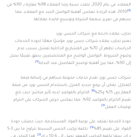
العملاء. في عام 2020، بلغت نسبة رضا العملاء 98% مقارنة بـ 90% في
28
2010
. هذه الزيادة تعكس أهمية التواصل الجيد مع العملاء، مما
يسهم في تعزيز سمعة الشركة وتوسيع قاعدة عملائها.
تجارب عملاء ناجحة مع شركات الجبس بورد
تعتبر تجارب عملاء شركات جبس بورد مؤشرًا مهمًا لجودة الخدمات.
الدراسات تظهر أن 70% من المشاريع الداخلية تفشل بسبب عدم
وضوح الشروط. التواصل الواضح مع المتخصصين يحقق تقييمًا يصل
29
إلى 90%، مما يبرز أهمية توضيح التفاصيل منذ البداية
.
شركات جبس بورد تقدم خدمات متنوعة تساهم في إضافة قيمة
للمنازل. يمكن أن يرفع تجديد المنزل باستخدام الجبس بورد من قيمة
30
العقار بين 15% و25%
. الالتزام بالمواعيد لديه تأثير مباشر؛ حيث بلغ
تقييم الالتزام بالمواعيد 92%، مما يعكس حرص الشركات على احترام
29
توقيتات العمل
.
جودة الخدمة تعتمد على نوعية المواد المستخدمة، حيث حصلت جودة
29
المواد على تقييم 85%
. تكلفة تركيب الجبس البسيط تتراوح ما بين 3-5
29
د.ك، بينما تكلفة التركيب المعقد تصل إلى 6-10 د.ك
. هذا التباين في