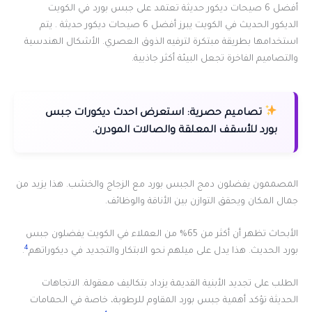
أفضل 6 صيحات ديكور حديثة تعتمد على جبس بورد في الكويت
الديكور الحديث في الكويت يبرز أفضل 6 صيحات ديكور حديثة . يتم
استخدامها بطريقة مبتكرة لترفيه الذوق العصري. الأشكال الهندسية
والتصاميم الفاخرة تجعل البيئة أكثر جاذبية.
تصاميم حصرية:
استعرض احدث ديكورات جبس
بورد للأسقف المعلقة والصالات المودرن.
المصممون يفضلون دمج الجبس بورد مع الزجاج والخشب. هذا يزيد من
جمال المكان ويحقق التوازن بين الأناقة والوظائف.
الأبحاث تظهر أن أكثر من 65% من العملاء في الكويت يفضلون جبس
4
بورد الحديث. هذا يدل على ميلهم نحو الابتكار والتجديد في ديكوراتهم
.
الطلب على تجديد الأبنية القديمة يزداد بتكاليف معقولة. الاتجاهات
الحديثة تؤكد أهمية جبس بورد المقاوم للرطوبة، خاصة في الحمامات