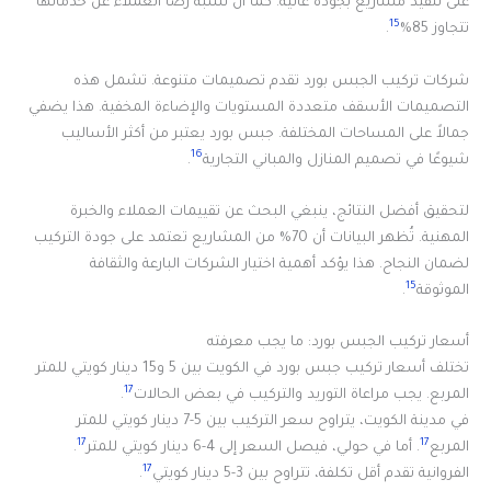
على تنفيذ مشاريع بجودة عالية. كما أن نسبة رضا العملاء عن خدماتها
15
تتجاوز 85%
.
شركات تركيب الجبس بورد تقدم تصميمات متنوعة. تشمل هذه
التصميمات الأسقف متعددة المستويات والإضاءة المخفية. هذا يضفي
جمالاً على المساحات المختلفة. جبس بورد يعتبر من أكثر الأساليب
16
شيوعًا في تصميم المنازل والمباني التجارية
.
لتحقيق أفضل النتائج، ينبغي البحث عن تقييمات العملاء والخبرة
المهنية. تُظهر البيانات أن 70% من المشاريع تعتمد على جودة التركيب
لضمان النجاح. هذا يؤكد أهمية اختيار الشركات البارعة والثقافة
15
الموثوقة
.
أسعار تركيب الجبس بورد: ما يجب معرفته
تختلف أسعار تركيب جبس بورد في الكويت بين 5 و15 دينار كويتي للمتر
17
المربع. يجب مراعاة التوريد والتركيب في بعض الحالات
.
في مدينة الكويت، يتراوح سعر التركيب بين 5-7 دينار كويتي للمتر
17
17
المربع
. أما في حولي، فيصل السعر إلى 4-6 دينار كويتي للمتر
.
17
الفروانية تقدم أقل تكلفة، تتراوح بين 3-5 دينار كويتي
.