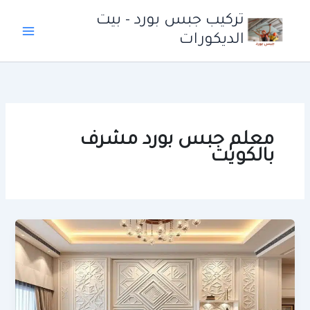
خطي
تركيب جبس بورد - بيت
لى
الديكورات
لمحتوى
معلم جبس بورد مشرف
بالكويت