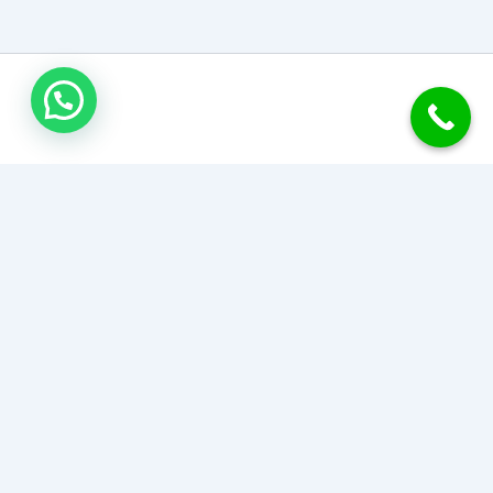
جبس بورد الكويت
نحول منزلك إلى تحفة فنية بأحدث تصاميم وديكورات الجبس بورد
للأسقف والجدران والقواطع. دقة في التنفيذ، سرعة في الإنجاز،
وأسعار تناسب الجميع.