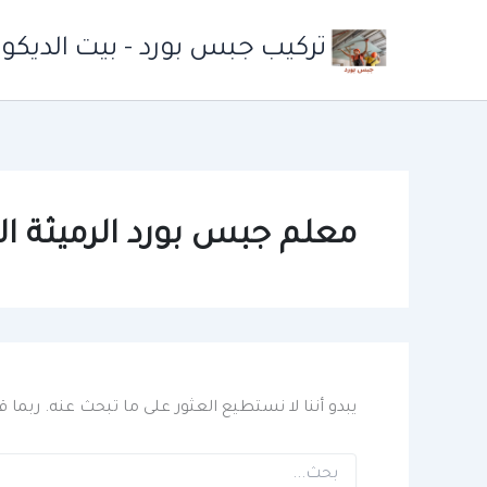
خطي
لى
تركيب جبس بورد - بيت الديكو
لمحتوى
معلم جبس بورد الرميثة ا
يبدو أننا لا نستطيع العثور على ما تبحث عنه. ربما
البحث
عن: