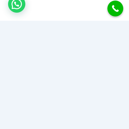
جبس بورد الكويت
نحول منزلك إلى تحفة فنية بأحدث تصاميم وديكورات الجبس بورد
للأسقف والجدران والقواطع. دقة في التنفيذ، سرعة في الإنجاز،
وأسعار تناسب الجميع.
اطلب عرض سعر أو استشارة مجانية
51489400