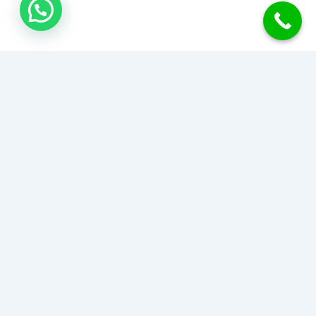
جبس بورد الكويت
نحول منزلك إلى تحفة فنية بأحدث تصاميم وديكورات الجبس بورد
للأسقف والجدران والقواطع. دقة في التنفيذ، سرعة في الإنجاز،
وأسعار تناسب الجميع.
اطلب عرض سعر أو استشارة مجانية
51489400