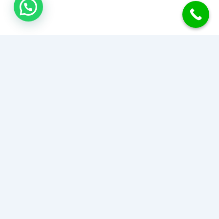
جبس بورد الكويت
نحول منزلك إلى تحفة فنية بأحدث تصاميم وديكورات الجبس بورد
للأسقف والجدران والقواطع. دقة في التنفيذ، سرعة في الإنجاز،
وأسعار تناسب الجميع.
اطلب عرض سعر أو استشارة مجانية
51489400