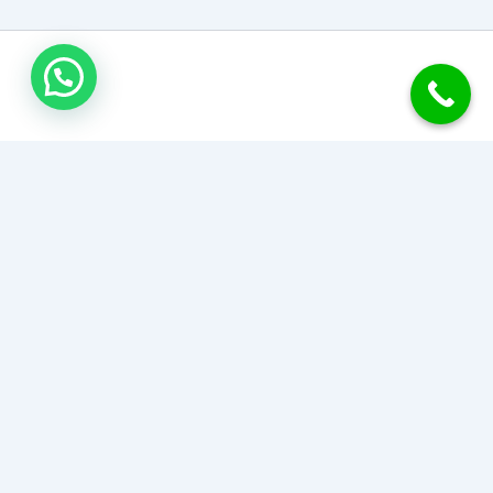
جبس بورد الكويت
نحول منزلك إلى تحفة فنية بأحدث تصاميم وديكورات الجبس بورد
للأسقف والجدران والقواطع. دقة في التنفيذ، سرعة في الإنجاز،
وأسعار تناسب الجميع.
اطلب عرض سعر أو استشارة مجانية