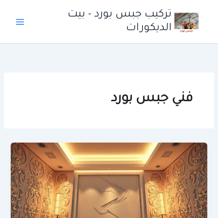
خطي
تركيب جبس بورد - بيت
لى
الديكورات
لمحتوى
فني جبس بورد