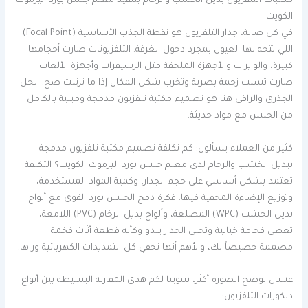
مكتبات التلفزيون بديل الخشب والرخام بتنفيذ معلم جبس بورد اليرموك
الكويت
في كل صالة، جدار التلفزيون هو نقطة الجذب الأساسية (Focal Point)
اللي تتجه لها العيون بمجرد دخول الغرفة. التلفزيونات صارت أحجامها
كبيرة، والوايرات والأجهزة الملحقة مثل الرسيفرات وأجهزة الألعاب
صارت تسبب زحمة بصرية وتخرب شكل المكان إذا ما ترتبت صح. الحل
الجذري والراقي هنا هو تصميم مكتبة تلفزيون مدمجة ومبنية بالكامل
من الجبس مع مواد حديثة.
كثير من العملاء يسألون: كم تكلفة تصميم مكتبة تلفزيون مدمجة
ببديل الخشب والرخام لدى معلم جبس بورد اليرموك الكويت؟ التكلفة
تعتمد بشكل أساسي على حجم الجدار، وكمية المواد المستخدمة،
وتوزيع الإضاءة المخفية فيها. فكرة دمج الجبس بورد القوي مع ألواح
بديل الخشب (WPC) المضلعة، وألواح بديل الرخام (PVC) اللامعة،
تعطي فخامة خيالية وتخلي الجدار يبدو وكأنه قطعة أثاث فخمة
مصممة خصيصاً لك، والأهم أنها تخفي كل التمديدات الكهربائية وراها.
عشان نوضح الصورة أكثر، سوينا لكم هذي المقارنة البسيطة بين أنواع
ديكورات التلفزيون: