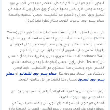
الديكور الناجح هو اللي تتناغم فيه كل العناصر مع بعض. الجبس بورد
بروحه ما يكفي، لازم يكمل بصبغ مرتب أو ورق جدران يبرز تفاصيله. فن
تنسيق ورق الجدران والأصباغ مع تشكيلات الجبس المخفية بواسطة
معلم جبس بورد اليرموك الكويت يحتاج نظرة فنية (ذوق).
على سبيل المثال، إذا كان السقف فيه إضاءة مخفية بلون دافئ (Warm
White)، يفضل استخدام أصباغ ربع لمعة أو مطفية للجدران عشان ما
تعكس الإضاءة بشكل مزعج، وفي نفس الوقت تبرز جمال الكرانيش
والزوايا. أما في جدار التلفزيون أو الجدار الرئيسي في غرفة النوم
(Headboard Wall)، فاستخدام ورق جدران بتطريزات خفيفة أو ملمس
بارز (Texture) داخل براويز الجبس (البانوهات) يعطي فخامة الفنادق
الخمس نجوم. ولضمان هذا المستوى من التشطيب، دايماً نوصي
بالاعتماد على أسماء معروفة مثل
معلم جبس بورد الفنطاس
أو
معلم
جبس بورد الصديق
لضمان دقة التنفيذ في كل مناطق الكويت.
تزيين مداخل الفلل والممرات الطويلة بأقواس إسلامية ومودرن لدى
معلم جبس بورد اليرموك الكويت
المدخل هو عنوان البيت، والانطباع الأول اللي ياخذه الضيف يبدأ من
لحظة وقوفه عند الباب ومروره بالممر الرئيسي. الممرات الطويلة عادة