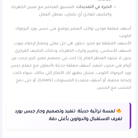
الخامات.
الخبرة في التمديدات:
التنسيق المباشر مع فنيين الكهرباء
والتكييف لتفادي أي تضارب يعطل العمل.
أسقف معلقة مودرن تواكب العصر بتوقيع فني جبس بورد اليرموك
الكويت
الأسقف المعلقة مو مجرد ديكور، هي حل عملي وممتاز لإخفاء عيوب
السقف الأساسي، وتمرير وايرات الكهرباء، ودكتات التكييف المركزي
بدون لا تشوه المنظر العام. إذا كنت تبي تصميم مميز، لازم تبحث عن
أرقام فني مجرب لتنفيذ أسقف معلقة حديثة بالتعاون مع معلم جبس
بورد اليرموك الكويت، عشان يطبق لك الأفكار اللي ببالك، سواء كانت
إضاءة مخفية، أو أسقف متعددة المستويات (Levels)، أو حتى دمج
الخشب مع الجبس.
لمسة تراثية حديثة:
تنفيذ وتصميم وجار جبس بورد
لغرف الاستقبال والدواوين بأعلى دقة.