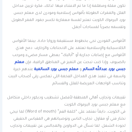
تكون مملة ومظلمة إذا ما تم الاعتناء فيها. لذلك، فكرة تزيين مداخل
الفلل والممرات الطويلة بأقواس إسلامية ومودرن لدى معلم جبس
بورد اليرموك الكويت تعتبر لمسة معمارية تكسر جمود الممر الطويل
وتقسمه بصرياً لمساحات أجمل.
الأقواس المودرن تجي بخطوط مستقيمة وزوايا حادة، بينما الأقواس
الكلاسيكية والإسلامية تعتمد على الانحناءات والزخارف. دمج هذي
الأقواس مع إضاءات جدارية أو “أباليك” يعطي مسار مضيء ومرحب
بالضيوف. وإذا كنت تبحث عن التميز في المناطق الراقية، فإن
معلم
جبس بورد عبدالله السالم
و
معلم جبس بورد السالمية
عندهم خبرة
واسعة في تنفيذ هذي المداخل الفخمة اللي تعكس رقي أصحاب البيت
وتناسب الواجهات العريضة للفلل والقسائم.
تقييمات وتجارب أهالي المنطقة لأفضل تشطيب وديكور داخلي متكامل
مع معلم جبس بورد اليرموك الكويت
في الكويت، دايماً نعتمد على “كلمة الفم” (Word of mouth) لما نيجي
نختار فني أو مقاول. تجارب الناس وتوصياتهم هي المقياس الحقيقي
لجودة الشغل. لما تسأل في الدواوين والمجالس عن تقييمات وتجارب