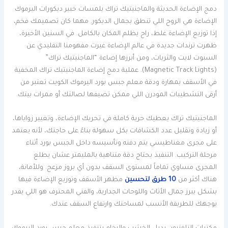
دمج الإضاءة الحديثة والماجنيتيك تراك بلمسات خبير ديكورات اليرموك
الإضاءة هي الروح اللي تنطق بجمال الديكور. مهما كان تصميمك فخم،
إذا توزيع الإضاءة غلط، راح يظلم المكان بالكامل. في السنين الأخيرة،
ظهرت ترندات جديدة في عالم الإضاءة غيرت مفهومنا التقليدي عن
السبوت لايت والثريات، ومن أبرزها إضاءة “الماجنيتيك تراك”
(Magnetic Track Lights). عملية دمج إضاءة الماجنيتيك تراك المخفية
في الأسقف بمهارة ودقة معلم جبس بورد اليرموك الكويت تعتبر من
أرقى التشطيبات المودرن اللي ممكن تضيفها لصالتك أو ممرات بيتك.
الماجنيتيك تراك يعطيك حرية كاملة في تحريك الإضاءة، وتغيير زواياها،
أو زيادة وتقليل عدد الكشافات بكل سهولة بناءً على حاجتك، لأنه يعتمد
على مجرى مغناطيسي يتم دفنه وتأسيسه داخل الجبس بورد أثناء
مرحلة التركيب. التنفيذ يحتاج دقة متناهية بالمليمتر عشان يطلع
المجرى مساوي تماماً لمستوى السقف بدون أي بروز مزعج. وللأمانة،
هناك أكثر من
10 طرق لتحسين
مظهر الأسقف وتوزيع الإضاءة فيها
بشكل يبرز جمال الأثاث واللوحات الجدارية، والفني المحترف هو اللي يقدر
يوجهك للطريقة الأنسب لمساحتك وارتفاع السقف عندك.