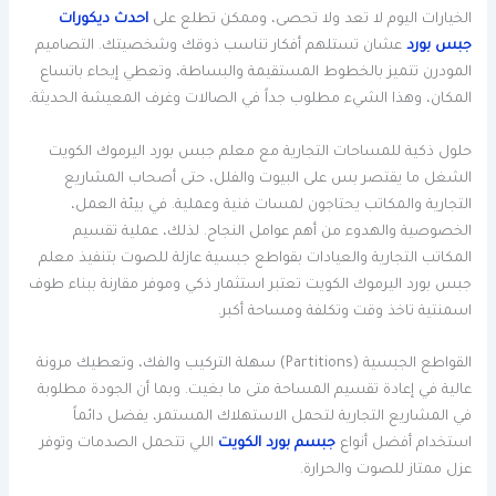
الخيارات اليوم لا تعد ولا تحصى، وممكن تطلع على
احدث ديكورات
جبس بورد
عشان تستلهم أفكار تناسب ذوقك وشخصيتك. التصاميم
المودرن تتميز بالخطوط المستقيمة والبساطة، وتعطي إيحاء باتساع
المكان، وهذا الشيء مطلوب جداً في الصالات وغرف المعيشة الحديثة.
حلول ذكية للمساحات التجارية مع معلم جبس بورد اليرموك الكويت
الشغل ما يقتصر بس على البيوت والفلل، حتى أصحاب المشاريع
التجارية والمكاتب يحتاجون لمسات فنية وعملية. في بيئة العمل،
الخصوصية والهدوء من أهم عوامل النجاح. لذلك، عملية تقسيم
المكاتب التجارية والعيادات بقواطع جبسية عازلة للصوت بتنفيذ معلم
جبس بورد اليرموك الكويت تعتبر استثمار ذكي وموفر مقارنة ببناء طوف
اسمنتية تاخذ وقت وتكلفة ومساحة أكبر.
القواطع الجبسية (Partitions) سهلة التركيب والفك، وتعطيك مرونة
عالية في إعادة تقسيم المساحة متى ما بغيت. وبما أن الجودة مطلوبة
في المشاريع التجارية لتحمل الاستهلاك المستمر، يفضل دائماً
استخدام أفضل أنواع
جبسم بورد الكويت
اللي تتحمل الصدمات وتوفر
عزل ممتاز للصوت والحرارة.