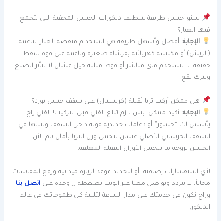
شنو أحسن طريقة لتنظيف ديكورات الجبس المخفية اللي يتجمع
فيها الغبار؟
الإجابة:
أفضل وأسهل طريقة هي استخدام منفضة الغبار الناعمة
(الريش) أو مكنسة كهربائية بفرشاة صغيرة وناعمة على قوة شفط
خفيفة. لا تستخدم ماي مباشر أو فوط مبللة حيل عشان لا يتأثر الصبغ
ويترك بقع.
هل ممكن أركب ثريا ثقيلة (كريستال) على سقف جبس بورد؟
الإجابة:
أكيد ممكن، بس لازم تبلغ الفني قبل التركيب! الفني راح
يأسس لك “جسور” أو دعامات حديدية قوية داخل السقف ويثبتها في
السقف الخرساني الأصلي عشان تتحمل وزن الثريا بأمان تام، لأن
الجبس بروحه ما يتحمل الأوزان الثقيلة المعلقة.
لأي استفسارات إضافية، أو لتحديد موعد لزيارة ميدانية ورفع المقاسات
مجاناً، لا تتردد وتواصل معنا عبر الويب بضغطة زر وحدة على
اتصل بنا
وراح نكون في خدمتك على مدار الساعة لتلبية كل طموحاتك في عالم
الديكور.