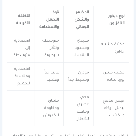
المظهر
قوة
نوع ديكور
التكلفة
والشكل
التحمل
التلفزيون
التقريبية
الجمالي
والاستدامة
تقليدي
متوسطة
اقتصادية
مكتبة خشبية
ومحدود
وتتأثر
إلى
جاهزة
المقاسات
بالرطوبة
متوسطة
اقتصادية
مكتبة جبس
مودرن
عالية جداً
ومناسبة
بورد سادة
وبسيط جداً
وعملية
للجميع
فخم،
جبس مدمج
ممتازة
عصري،
ببديل الرخام
ومقاومة
وملفت
والخشب
للخدوش
للأنظار