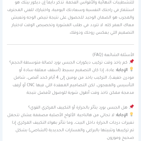
للتشطيبات النهائية والأقواس الفخمة. تذكر دايماً إن ديكور بيتك هو
استثمار في راحتك النفسية وسعادتك اليومية، واختيارك للفني المحترف
والمجرب هو الضمان الوحيد للحصول على نتيجة تبيض الوجه وتعيش
معاك العمر كله. لا تتردد في طلب المشورة وتخصيص الوقت لاختيار
التصميم اللي يعكس روحك وذوقك.
الأسئلة الشائعة (FAQ)
كم ياخذ وقت تركيب ديكورات الجبس بورد لصالة متوسطة الحجم؟
الإجابة:
عادة، إذا كان التصميم بسيط (أسقف معلقة سادة أو
مودرن خفيف)، التركيب ياخذ من يومين إلى 4 أيام كحد أقصى، شامل
التأسيس والمعجون، لكن التصاميم المعقدة اللي فيها CNC أو أرفف
مدمجة ممكن تاخذ وقت أطول شوية للوصول لأفضل نتيجة.
هل الجبس بورد يتأثر بالحرارة أو التكييف المركزي القوي؟
الإجابة:
لا تحاتي من هالناحية. الألواح الأصلية مصممة عشان تتحمل
تغيرات درجات الحرارة داخل البيت، وما تتأثر بهواء التكييف المركزي إذا
تم تركيبها وتثبيتها بالبراغي والمسارات الحديدية (الشاصي) بشكل
صحيح وموزون.