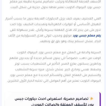
الأسقف القديمة المتهالكة وتركيب تصاميم عصرية نظيفة عبر معلم
جبس بورد اليرموك الكويت تعتبر نقطة تحول جذرية في شكل البيت.
الفني المحترف يعرف كيف يزيل الديكورات القديمة بدون ما يسبب أضرار
للهيكل الأساسي أو للوايرات الكهربائية وتمديدات التكييف. وإذا كنت
تدور على من ينجز لك هذي المهمة بسرعة وأمان، تقدر بسهولة تلقى
رقم معلم جبس بورد
موثوق ومجرب لتولي هذي المسؤولية من الألف
للياء، عشان تستلم بيتك وهو يلق لق ونظيف.
السرعة والدقة في العمل مع معلم جبس بورد اليرموك الكويت
الوقت من ذهب، خصوصاً للي يبنون قسائم جديدة أو يجددون فللهم
وناطرين يسكنون بفارغ الصبر. التأخير في التشطيبات يسبب توتر
وضغط نفسي ومادي كبير. عشان شذي، ميزة سرعة التشطيب
والتسليم على المفتاح للفلل والقسائم الجديدة مع معلم جبس بورد
اليرموك الكويت تعتبر من أهم العوامل اللي تخليه الخيار الأول للكثيرين.
تصاميم حصرية:
استعرض احدث ديكورات جبس
بورد للأسقف المعلقة والصالات المودرن.