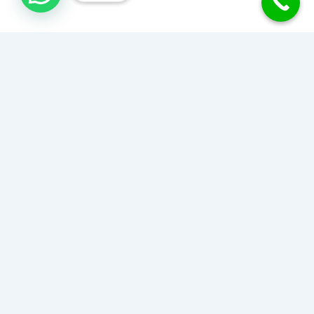
جبس بورد الكويت
نحول منزلك إلى تحفة فنية بأحدث تصاميم وديكورات الجبس بورد
للأسقف والجدران والقواطع. دقة في التنفيذ، سرعة في الإنجاز،
وأسعار تناسب الجميع.
اطلب عرض سعر أو استشارة مجانية
51489400