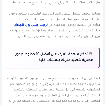
فلوسك ووقتك، والمشاكل راح تطفح على السطح بعد شهور قليلة.
عملية التجهيز تشمل سنفرة الجدران، وسد الفتحات، واستخدام مواد
عازلة للرطوبة تضمن بقاء الشغل نظيف ومرتب لسنوات طويلة. وبعد
التأكد من سلامة الجدران، يتم البدء في
تركيب جبس بورد للجدران
بطريقة احترافية تضمن استواء الأسطح وجاهزيتها للصبغ أو تركيب
ورق الجدران، وهذا يعطي الغرفة شكل متناسق ومريح للعين.
أفكار ملهمة:
تعرف على أفضل 10 خطوط ديكور
عصرية لتجديد منزلك بلمسات فنية.
التخلص من القديم وبداية جديدة مع معلم جبس بورد اليرموك الكويت
وايد بيوت قديمة تحتاج لتجديد شامل، وأول عائق يواجه أصحابها هو
الديكورات القديمة اللي أكل عليها الدهر وشرب. الأسقف الخشبية
القديمة أو الجبس البلدي الثقيل المليان زخارف مزعجة صارت من
الماضي. الآن، التوجه كله نحو المودرن والسمبل. لذا، عملية فك وإزالة