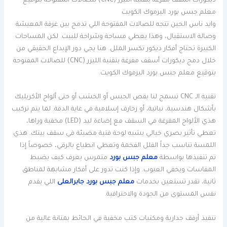
ديكورات أسقف مفرغة بتقنية الليزر (CNC) للصالات المفتوحة بتوقيع
معلم جبس بورد اليرموك الكويت
وايد ناس الحين تتجه للصالات المفتوحة اللي تدمج بين غرفة المعيشة
وصالة الاستقبال، وهذا يعطي مساحة وشراحة للبيت. لكن المساحات
الكبيرة تحتاج أفكار ديكور تكسر الملل. هنا يجي دور الإبداع الحقيقي من
خلال دمج ديكورات أسقف مفرغة بتقنية الليزر (CNC) للصالات المفتوحة
بتوقيع معلم جبس بورد اليرموك الكويت.
تقنية الـ CNC تسمح لنا بقص الجبس أو الخشب أو حتى ألواح الأكريليك
بأشكال هندسية، نباتية، أو زخارف إسلامية في غاية الدقة. لما يتم تركيب
هذي الألواح المفرغة في السقف مع إضاءة ليد (LED) مخفية وراها،
تعطي تأثير بصري خيالي يشبه لوحة فنية مضيئة في سقف بيتك. هذي
اللمسة تناسب جداً الفلل الفخمة وتعطي انطباع بالرقي، خصوصاً إذا
تم تنفيذها بواسطة
معلم جبس بورد
متمرس يعرف كيف يضبط
المقاسات ويخفي العيوب. وإذا كنت تدور على أفكار مشابهة لمناطق
ثانية، تقدر تستعين بخدمات
معلم جبس بورد جابرالعلى
اللي يقدم
نفس المستوى من الجودة والاحترافية.
تنفيذ أرفف جدارية ومكتبات كتب مخفية في الحائط بمتانة عالية من