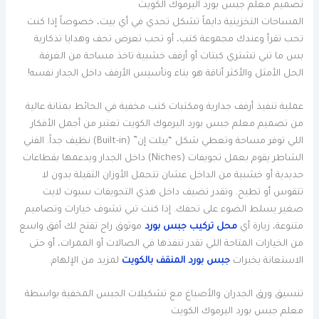
تصميم معلم جبس بورد اليرموك الكويت
المساحات التخزينية دايماً تشكل تحدي في أي بيت، خصوصاً إذا كنت
تحب تقرأ وعندك مجموعة كتب، أو تحب تعرض تحف وهدايا تذكارية
بس ما تبي تشتري كبتات أو أرفف خشبية تاخذ مساحة من الغرفة.
الحل الأمثل والأكثر أناقة هو بناء وتأسيس الأرفف داخل الجدار نفسه!
عملية تنفيذ أرفف جدارية ومكتبات كتب مخفية في الحائط بمتانة عالية
من تصميم معلم جبس بورد اليرموك الكويت تعتبر من أجمل الأفكار
اللي توفر مساحة وتعطي شكل “بيلت إن” (Built-in) نظيف جداً. الفني
الشاطر يقوم بعمل تجويفات (Niches) داخل الجدار ويدعمها بقطاعات
حديدية أو خشبية من الداخل عشان تتحمل الأوزان الثقيلة بدون لا
تتقوس أو تطيح. وتقدر تضيف داخل هذي التجويفات سبوت لايت
صغير يسلط الضوء على تحفك. إذا كنت تبي تشوف خيارات وتصاميم
متنوعة، زيارة أي
محل تركيب جبس بورد
موثوق راح تفتح لك أفق واسع
من الخيارات المتاحة اللي تقدر تنفذها في الصالات أو الممرات، أو حتى
الاستعانة بخبرات
جبس بورد المنقف بالكويت
لمزيد من الإلهام.
تنسيق ورق الجدران والأصباغ مع تشكيلات الجبس المخفية بواسطة
معلم جبس بورد اليرموك الكويت