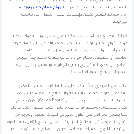
إذا كنت مهتم وتبي تعرف تفاصيل أدق عن الأسعار وتشوف كتالوجات
للتصاميم الحديثة، لا تتردد إنك تدق على
رقم معلم جبس بورد
وتطلب
زيارة ميدانية لتقييم المكان وإعطائك أفضل الحلول اللي تناسب
ميزانيتك.
حماية المطابخ وحمامات السباحة مع فني جبس بورد اليرموك الكويت
مو كل أنواع الجبس بورد تناسب كل الغرف. الأماكن اللي فيها رطوبة
عالية، وأبخرة، واستخدام مستمر للماء، مثل المطابخ وحمامات السباحة
الداخلية أو المغطاة، تحتاج مواد ذات مواصفات خاصة جداً. الجبس
العادي في هذي الأماكن راح يشرب الرطوبة، ويتقشر، وتتكون عليه
الفطريات والبقع الصفراء المزعجة.
لذلك، من الضروري جداً التأكيد على عملية تركيب الجبس الأخضر
المقاوم للرطوبة لحمامات السباحة والمطابخ عبر معلم جبس بورد
اليرموك الكويت. هذا النوع من الألواح (Green Board) يكون معالج
بمواد سيليكونية ومغلف بورق مقوى خاص يمنع تغلغل الماء لداخله،
مما يضمن عمر افتراضي أطول بكثير في البيئات الرطبة. ولمزيد من
الأمان، خصوصاً في المطابخ المركزية أو أماكن الطبخ الثقيل، يتم اللجوء
إلى تركيب الألواح الحمراء المضادة للحريق للمطابخ والمستودعات من