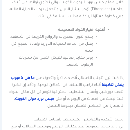
خلال معلم جبس بورد اليرموك الكويت، والي تحتوي نواتها على ألياف
زجاجية (Fiberglass) تؤخر انتشار النيران وتتحمل درجات الحرارة العالية،
وهي خطوة ممتازة لزيادة معدلات السلامة في بيتك.
أهمية اختيار المواد الصحيحة:
يمنع تكون الفطريات والروائح الكريهة في الأسقف.
يقلل من الحاجة للصيانة الدورية وإعادة الصبغ كل
سنة.
يوفر حماية إضافية لهيكل المبنى من تسربات
الرطوبة المخفية.
إذا كنت تبي تتجنب الخسائر، أنصحك تقرأ وتتعرف على
ما هي 5 عيوب
يمكن تفاديها
أثناء تركيب الأسقف في الأماكن الرطبة. وتأكد إن الخبرة
تلعب دور كبير، وأعمال التشطيب الاحترافية تتوفر في كل مكان، سواء
كنت تبحث عن خدمات في اليرموك أو حتى
جبس بورد حولي الكويت
،
فالمهارة هي الأساس لضمان ديمومة الشغل.
تجليد الأعمدة والكرانيش الكلاسيكية للفخامة المطلقة
في وايد بيوت، خصوصاً بعد عمليات الترميم وتوسعة الصالات أو فتح