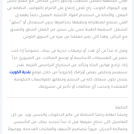
أهالي المنطقة لأفضل تشطيب وديكور داخلي متكامل مع معلم جبس
بورد اليرموك الكويت، راح تلاقي إجماع على الالتزام بالمواعيد، النظافة في
العمل، والأمانة في استخدام المواد الأصلية. العميل دايماً يهمه إن
الفني يسمع لمتطلباته ويطبقها بحذافيرها بدون استعجال أو “سلق”
للشغل. السمعة الطيبة تنبني على سنين من العمل الشاق والصدق
مع الزبائن، وهذا اللي يميز معلمنا عن غيره في السوق الكويتي.
وقبل لا تبدأ في أي هدد أو ترميمات جذرية في بيتك، خصوصاً إذا كنت
بتغير في التقسيمات الأساسية أو توسع الصالات، من الضروري جداً
إنك تراجع قوانين البناء وتتأكد من استخراج التراخيص اللازمة. تقدر
تستفسر وتخلص بعض أوراقك إلكترونياً من خلال موقع
بلدية الكويت
عشان يكون شغلك كله في السليم ومطابق للمواصفات الحكومية
المعتمدة وتتجنب أي مخالفات أو تأخير في مشروعك.
الخاتمة
وصلنا لنهاية رحلتنا الشاملة في عالم الديكورات والجبس بورد. عن كل
التفاصيل اللي تحتاج تعرفها قبل لا تبدأ بتجديد بيتك، من التأسيس
ومعالجة الجدران، مروراً بتصاميم الأسقف والمكتبات المدمجة، ووصولاً