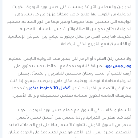
الدواوين والمجالس التراثية ولمسات فني جبس بورد اليرموك الكويت
الديوانية في الكويت لها طابع خاص ومكانة عزيزة في كل بيت، وهي
الواجهة اللي نستقبل فيها ضيوفنا ونعبر فيها عن كرم الضيافة. تصميم
الديوانية يحتاج دمج بين الأصالة والتراث وبين اللمسات العصرية
المريحة. هنا يبدع الفني في عمل ديكورات تجمع بين النقوش الإسلامية
أو الكلاسيكية مع التوزيع الذكي للإضاءة.
ولا ننسى ركن القهوة أو الوجار اللي يعتبر قلب الديوانية النابض. تصميم
وجار جبس بورد
بطريقة فنية ومدمجة مع الحائط، بحيث يحتوي على
أرفف للكتب أو التحف ومكان مخصص للتلفزيون والمدفأة، يعطي
الديوانية فخامة لا توصف ويخليها مكان دافئ ومرحب بالجميع. إذا كنت
محتار في التصميم، تقدر تبحث عن
أفضل 10 خطوط ديكور
وتدمجها
بطريقتك الخاصة لتكوين مساحة تعكس شخصيتك وتراثك الأصيل.
الأسعار والخامات في السوق مع معلم جبس بورد اليرموك الكويت
أكيد كلنا نفكر في الميزانية وودنا نحصل على أحسن شغل بأفضل
سعر. في السوق الكويتي، تتفاوت الأسعار بناءً على نوع الخامات، تعقيد
التصميم، وخبرة الفني. لكن الأهم هو عدم المساومة على الجودة عشان