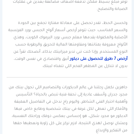
توفر مبلغ بسيط ممكن تدفعه أضعاف مضاعفة بعدين في عمليات
الصيانة والتصليح.
ولحسن الحظ، تقدر تحصل على معادلة ممتازة تجمع بين الجودة
والسعر المناسب. حيث تتوفر أرخص أسعار ألواح الجبس بورد الفرنسية
الأصلية والمكفولة يقدمها معلم جبس بورد اليرموك الكويت، وهذي
الألواح معروفة بمتانتها ومقاومتها العالية للحريق والرطوبة حسب
النوع المستخدم. وإذا كنت تبي تدير ميزانيتك بذكاء، أنصحك تقرأ عن
أرخص 7 طرق للحصول على ديكور
أنيق واقتصادي في نفس الوقت،
بدون لا تتنازل عن المظهر الفخم اللي تتمناه لبيتك.
جاهزين نكمل رحلتنا في عالم الديكورات والتصاميم اللي تحول بيتك من
مجرد جدران وأسقف عادية إلى تحفة فنية تنبض بالحياة؟ التأسيس
وأهمية اختيار الفني الشاطر، واليوم راح ندخل في التفاصيل العميقة
والأفكار اللي تعطي لكل غرفة في بيتك شخصية وطابع خاص فيها.
الديكور مو مجرد شكل، هو إحساس يعكس ذوقك وراحتك النفسية،
وعشان نوصل لهذي النتيجة، لازم نركز على كل زاوية ونعطيها حقها
من التفكير والإبداع.