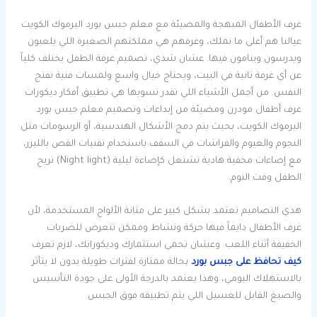
غرف الأطفال المبهجة والمضيئة مع معلم جبس بورد اليرموك الكويت
عيالنا هم أغلى ما نملك، وغرفهم هي مملكتهم الصغيرة اللي يلعبون
ويدرسون وينامون فيها. عشان شذي، تصميم غرفة الطفل يختلف كلياً
عن أي غرفة ثانية في البيت، ويحتاج خيال واسع ولمسات فنية تفتح
النفس. من أجمل الأشياء اللي تقدر تسويها هي تطبيق أفكار ديكورات
غرف أطفال مودرن ومضيئة من إبداعات وتصميم معلم جبس بورد
اليرموك الكويت، بحيث يتم دمج الأشكال الهندسية، أو الرسومات مثل
النجوم والغيوم والفراشات في السقف باستخدام تقنيات القص بالليزر،
مع إضاءات مخفية هادية تشتغل كإضاءة ليلية (Night light) تريح
الطفل وقت النوم.
هذي التصاميم تعتمد بشكل كبير على متانة الألواح المستخدمة، لأن
غرف الأطفال دايماً فيها حركة ونشاط وممكن تتعرض للضربات
الخفيفة أثناء اللعب. وعشان تحمي استثمارك وديكوراتك، لازم تعرف
كيف تحافظ على جبس بورد
بحالة ممتازة لفترات طويلة بدون لا يتأثر
بالاستهلاك اليومي، وهذا يعتمد بالدرجة الأولى على جودة التأسيس
والصبغ القابل للغسيل اللي يتم تطبيقه فوق الجبس.