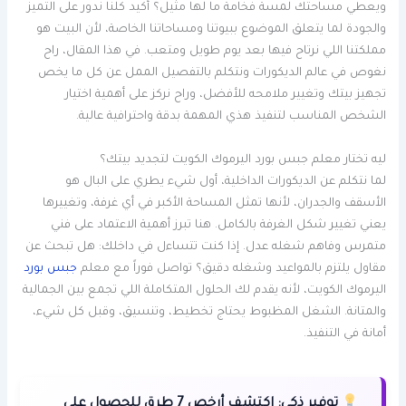
ويعطي مساحتك لمسة فخامة ما لها مثيل؟ أكيد كلنا ندور على التميز
والجودة لما يتعلق الموضوع ببيوتنا ومساحاتنا الخاصة، لأن البيت هو
مملكتنا اللي نرتاح فيها بعد يوم طويل ومتعب. في هذا المقال، راح
نغوص في عالم الديكورات ونتكلم بالتفصيل الممل عن كل ما يخص
تجهيز بيتك وتغيير ملامحه للأفضل، وراح نركز على أهمية اختيار
الشخص المناسب لتنفيذ هذي المهمة بدقة واحترافية عالية.
ليه تختار معلم جبس بورد اليرموك الكويت لتجديد بيتك؟
لما نتكلم عن الديكورات الداخلية، أول شيء يطري على البال هو
الأسقف والجدران، لأنها تمثل المساحة الأكبر في أي غرفة، وتغييرها
يعني تغيير شكل الغرفة بالكامل. هنا تبرز أهمية الاعتماد على فني
متمرس وفاهم شغله عدل. إذا كنت تتساءل في داخلك: هل تبحث عن
مقاول يلتزم بالمواعيد وشغله دقيق؟ تواصل فوراً مع معلم
جبس بورد
اليرموك الكويت، لأنه يقدم لك الحلول المتكاملة اللي تجمع بين الجمالية
والمتانة. الشغل المظبوط يحتاج تخطيط، وتنسيق، وقبل كل شيء،
أمانة في التنفيذ.
توفير ذكي:
اكتشف أرخص 7 طرق للحصول على