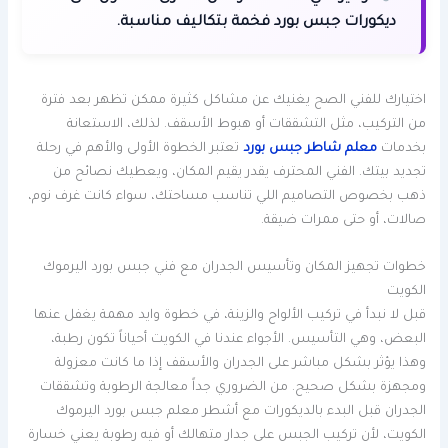
ديكورات جبس بورد فخمة بتكاليف مناسبة.
اختيارك للفني الصح يغنيك عن مشاكل كثيرة ممكن تظهر بعد فترة
من التركيب، مثل التشققات أو هبوط الأسقف. لذلك، الاستعانة
بخدمات
معلم شاطر جبس بورد
تعتبر الخطوة الأولى والأهم في رحلة
تجديد بيتك. الفني المحترف يقدر يقيم المكان، ويعطيك نصائح من
ذهب بخصوص التصاميم اللي تناسب مساحتك، سواء كانت غرف نوم،
صالات، أو حتى ممرات ضيقة.
خطوات تجهيز المكان وتأسيس الجدران مع فني جبس بورد اليرموك
الكويت
قبل لا نبدأ في تركيب الألواح والزينة، في خطوة وايد مهمة يغفل عنها
البعض، وهي التأسيس. الأجواء عندنا في الكويت أحياناً تكون رطبة،
وهذا يؤثر بشكل مباشر على الجدران والأسقف إذا ما كانت معزولة
ومجهزة بشكل صحيح. من الضروري جداً معالجة الرطوبة وتشققات
الجدران قبل البدء بالديكورات مع أشطر معلم جبس بورد اليرموك
الكويت، لأن تركيب الجبس على جدار متهالك أو فيه رطوبة يعني خسارة