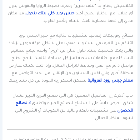
الكلاسيكي يحتاج يد “تتلف بحرير” وتعرف تضبط الزوايا والنقوش بدون
أي ميلان. مع الاختيار الصح، أكيد
جبس بورد خلي بيتك يتحول
من مكان
عادي إلى تحفة معمارية تلفت الانتباه وتأسر القلوب.
نصائح وتوجيهات إضافية لتشطيبات مثالية مع خبير الجبس بورد
التناغم بين الغرف في البيت وايد مهم، يعني لا تخلي غرفة مودرن بزيادة
واللي يمها كلاسيك بحت، حاول تخلي في “روح” واحدة تجمع تصميم
البيت كله مع اختلافات بسيطة تميز كل مساحة. التنفيذ الناجح يحتاج
تواصل دائم مع الفني ومتابعة لمراحل العمل. وإذا كنت تمتلك عقار في
منطقة أخرى وتبي نفس المستوى من الإتقان، من الجيد التواصل مع
معلم جبس بورد الفروانية
لتضمن استمرارية الجودة في كل مشاريعك.
حاب أذكرك إن التفاصيل الصغيرة هي اللي تصنع الفرق الكبير. عشان
شذي، احرص دايماً على الاستماع لنصائح الخبراء وتطبيق
3 نصائح
للحصول
على تشطيبات ناعمة وخالية من التموجات أو الشروخ اللي
تشوه المنظر الجمالي.