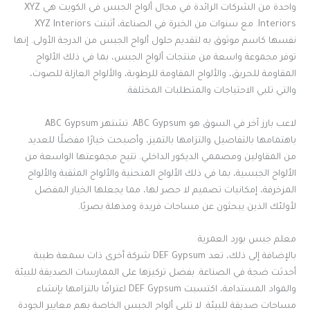
واحدة من الشركات الرائدة في مجال ألواح الجبس في الكويت هي XYZ
Interiors. مع سنوات من الخبرة في الصناعة، أثبتت XYZ Interiors
نفسها كاسم موثوق به لتقديم حلول ألواح الجبس من الدرجة الأولى. إنها
توفر مجموعة واسعة من منتجات ألواح الجبس، بما في ذلك الألواح
المقاومة للحريق، والألواح المقاومة للرطوبة، والألواح العازلة للصوت،
والتي تلبي الاحتياجات والمتطلبات المختلفة.
لاعب بارز آخر في السوق هو ABC Gypsum. تشتهر ABC Gypsum
باهتمامها بالتفاصيل والتزامها بالتميز، وأصبحت خيارًا مفضلًا للعديد
من المقاولين ومصممي الديكور الداخلي. تتيح مجموعتها الواسعة من
الألواح الجبسية، بما في ذلك الألواح المنحنية والألواح المثقبة والألواح
المزخرفة، إمكانيات تصميم لا حصر لها، مما يجعلها الخيار المفضل
لأولئك الذين يبحثون عن مساحات فريدة ومذهلة بصريًا.
معلم جبس بورد العمرية
بالإضافة إلى ذلك، تعد DEF Gypsum شركة أخرى ذات سمعة طيبة
أحدثت ضجة في الصناعة. بفضل تركيزها على الممارسات الصديقة للبيئة
والمواد المستدامة، اكتسبت DEF Gypsum اعترافًا بالتزامها بإنشاء
مساحات صديقة للبيئة. لا تلبي ألواح الجبس الخاصة بهم معايير الجودة