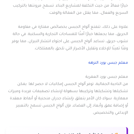
خيارًا فعالاً من حيث التكلفة لمشاريع البناء. تسمح مرونتها بالتركيب
السريع والفعال، مما يقلل من العمالة والوقت.
علاوة على ذلك، تتمتع ألواح الجبس بخصائص ممتازة في مقاومة
الحريق، مما يجعلها خيارًا آمنًا للمساحات التجارية والسكنية. في حالة
نشوب حريق، تساعد ألواح الجبس على احتواء انتشار النيران، مما يوفر
وقتًا ثمينًا للإخلاء وتقليل الأضرار التي تلحق بالممتلكات.
معلم جبس بورد النزهه
معلم جبس بورد العمرية
من الناحية الجمالية، توفر ألواح الجبس إمكانيات لا حصر لها. يمكن
تشكيلها وتشكيلها وتركيبها بسهولة لإنشاء تصميمات فريدة وميزات
معمارية. سواء كان الأمر يتعلق بإنشاء جدران منحنية أو أنماط معقدة
أو إضافة عمق وأبعاد إلى الفضاء، فإن ألواح الجبس تسمح بالتعبير
الإبداعي والتخصيص.