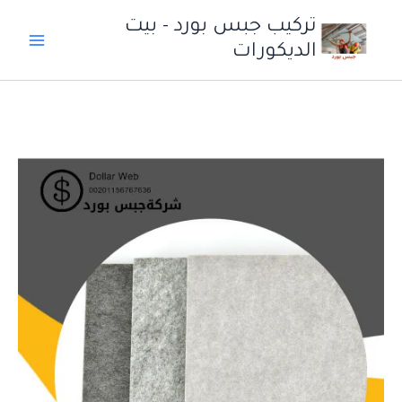
خطي
تركيب جبس بورد - بيت
لى
الديكورات
لمحتوى