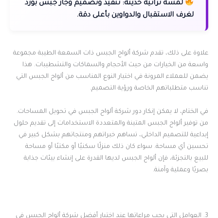
لمسة تراثية حديثة:
تنفيذ وتصميم وجار جبس بورد
لغرف الاستقبال والدواوين بأعلى دقة.
علاوة على ذلك، تقدم شركة ألواح الجبس ذات السمعة الطيبة مجموعة
واسعة من الخيارات من حيث الأحجام والسماكات والتشطيبات. هذا
يضمن للعملاء المرونة في اختيار النوع المناسب من ألواح الجبس التي
تناسب متطلباتهم الخاصة ورؤية التصميم.
في الختام، لا يمكن إنكار دور شركة ألواح الجبس في تحويل المساحات.
من توفير ألواح الجبس المتينة والمتعددة الاستخدامات إلى تقديم حلول
إبداعية للتصميم الداخلي، تساهم خبراتهم ومنتجاتهم بشكل كبير في
تحسين أي مساحة. سواء كان ذلك منزلًا سكنيًا أو مكتبًا أو مساحة
للبيع بالتجزئة، فإن ألواح الجبس لديها القدرة على إنشاء بيئات جذابة
بصريًا وعملية وآمنة.
3. العوامل التي يجب مراعاتها عند اختيار أفضل شركة ألواح الجبس في