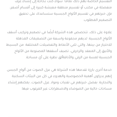
التقسيم الخاصة بهم ذلك تمامًا. سواء كنت بحاجة إلى إنشاء غرف
منفصلة في مكتب أو تقسيم منطقة معيشة كبيرة إلى أقسام أصغر،
فإن خبرتهم في تقسيم الألواح الجبسية ستساعدك على تحقيق
التصميم المطلوب.
علاوة على ذلك، تتخصص هذه الشركة أيضًا في تصميم وتركيب أسقف
الألواح الجبسية. لديهم مجموعة واسعة من التصميمات المذهلة
للاختيار من بينها، والتي تلبي الأنماط والتفضيلات المختلفة. من البسيط
والأنيق إلى المعقد والزخرفي، تضيف أسقفها المصنوعة من الألواح
الجبسية لمسة من الرقي والأناقةألق نظرة على أي مساحة.
خدمة أخرى بارزة تقدمها هذه الشركة هي عزل الصوت من ألواح الجبس.
إنهم يدركون أهمية الخصوصية والهدوء في كل من البيئات السكنية
والتجارية. بفضل خبرتهم في تقنيات ومواد عزل الصوت، يمكنهم إنشاء
مساحات خالية من الضوضاء والاضطرابات غير المرغوب فيها.