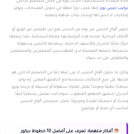
مادة متعددة الاستخدامات أحدثت ثورة في مجال التصميم الداخلي.
تركيب جبس بورد
إنها تلعب دورًا مهمًا في تحويل المساحات، وتوفر
إمكانيات لا حصر لها لإنشاء بيئات مذهلة وعملية.
تتكون ألواح الجبس من نواة من الجبس تقع بين طبقتين من الورق أو
الألياف الزجاجية. تمنحه هذه التركيبة قوة ومتانة استثنائية، مما يجعلها
خيارًا مثاليًا للجدران والأسقف الداخلية. سطحها الأملس وسهولة
تشغيلها تجعلها المفضلة لدى المهندسين المعماريين والمصممين
والمقاولين على حد سواء.
ولكن ما يجعل ألواح الجبس لا غنى عنها حقًا في التصميم الداخلي هو
قدرتها على مزج الجماليات بسلاسة مع التطبيق العملي. إنه يوفر
سطحًا نظيفًا وموحدًا يمكن طلاؤه بسهولة أو تنسيقه أو تزيينه بورق
الجدران لتحقيق المظهر المطلوب. سواء كنت تفضل تشطيبًا أنيقًا
وحديثًا أو تصميمًا تقليديًا ومزخرفًا، يمكن تخصيص ألواح الجبس
لتناسب أي نمط أو موضوع.
أفكار ملهمة:
تعرف على أفضل 10 خطوط ديكور