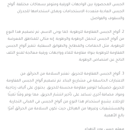
الجبس المحصورة بين الواجهات الورقية ومتوفر بسماكات مختلفة. ألواح
الجبس العادية متعددة الاستخدامات ويمكن استخدامها للجدران
والسقوف والفواصل.
2. ألواح الجبس المقاومة للرطوبة: كما يوحي الاسم، تم تصميم هذا النوع
من ألواح الجبس لتحمل الرطوبة والرطوبة. إنه مثالي للمناطق المعرضة
للرطوبة، مثل الحمامات والمطابخ والطوابق السفلية. تتميز ألواح الجبس
المقاومة للرطوبة بنواة مقاومة للماء وواجهات ورقية معالجة لمنع التلف
الناتج عن امتصاص الرطوبة.
3. ألواح الجبس المقاومة للحريق: تعتبر السلامة من الحرائق من
الاعتبارات الحاسمة في مشاريع البناء. تم تصميم ألواح الجبس المقاومة
للحريق خصيصًا لتوفير مقاومة محسنة للحريق. يحتوي على ألياف زجاجية
ومواد مضافة أخرى تساعد على تأخير انتشار الحريق، مما يوفر وقتًا ثمينًا
للإخلاء. يشيع استخدام هذا النوع من ألواح الجبس في المباني التجارية
والمستشفيات وغيرها من الهياكل حيث تكون السلامة من الحرائق أمرًا
بالغ الأهمية.
معلم جبس بورد الزهراء