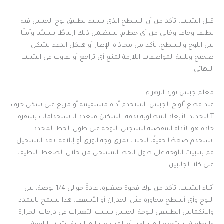
قبل التثبيت، تأكد من أن السطح الذي سيتم تطبيق لوح الجبس فيه
نظيف وجاف وخالي من أي حطام. سيضمن ذلك ارتباطًا سلسًا وآمنًا
بين اللوح والسطح. تأكد من محاذاة الإطار أو هيكل الدعم بشكل
صحيح وتلبية المواصفات اللازمة لمنع أي تراجع أو تفاوت في التثبيت
النهائي.
معلم جبس بورد الزهراء
عند قطع ألواح الجبس، استخدم أداة مستقيمة أو مربع على شكل حرف
T لتحديد الأبعاد المطلوبة بدقة. السكين متعدد الاستخدامات بشفرة
حادة هو الأداة المفضلة لتسجيل اللوحة على طول الخط المحدد.
استخدم ضغطًا خفيفًا لتجنب تمزق وجه الورق أو إتلافه. بعد التسجيل،
قم بتثبيت اللوحة على طول الخط المسجل من خلال الضغط اللطيف
على كلا الجانبين.
أثناء التثبيت، تأكد من ترك فجوة صغيرة، عادةً حوالي 1/4 بوصة، بين
اللوح وأي أسطح مجاورة مثل الجدران أو الأسقف. هذا يسمح بالتمدد
والانكماش الطبيعي للوحة الجبس بسبب التغيرات في درجات الحرارة