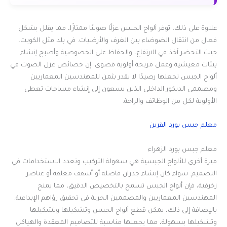
علاوة على ذلك، توفر ألواح الجبس عزلًا صوتيًا ممتازًا، مما يقلل بشكل
فعال من انتقال الضوضاء بين الغرف والأرضيات. في بلد مثل الكويت،
حيث التحضر آخذ في الارتفاع، والحفاظ على الخصوصية وأصبح إنشاء
بيئات معيشية وعمل مريحة أولوية قصوى. إن خصائص عزل الصوت في
ألواح الجبس تجعلها رصيدًا لا يقدر بثمن للمهندسين المعماريين
ومصممي الديكور الداخلي الذين يسعون إلى إنشاء مساحات تعطي
الأولوية لكل من الوظائف والراحة.
معلم جبس بورد القرين
معلم جبس بورد الزهراء
ميزة أخرى للألواح الجبسية هي سهولة التركيب وتعدد الاستخدامات في
التصميم. سواء كان إنشاء جدران فاصلة أو أسقف معلقة أو عناصر
زخرفية، فإن ألواح الجبس تسمح بالتخصيص الدقيق، مما يمنح
المهندسين المعماريين والمصممين الحرية في تحقيق رؤاهم الإبداعية.
بالإضافة إلى ذلك، يمكن قطع ألواح الجبس وتشكيلها وتشكيلها
وتشكيلها بسهولة، مما يجعلها مناسبة للتصاميم المعقدة والهياكل