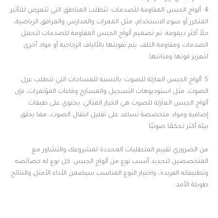
4. ألواح الجبس المقاومة للصدمات: تتطلب المناطق التي تتعرض للتأثير
المتكرر أو سوء الاستخدام، مثل الممرات والمدارس والمرافق الرياضية،
حلاً أكثر ديمومة. تم تصميم ألواح الجبس المقاومة للصدمات لتحمل
الصدمات ومقاومة التلف. يتم تقويتها بالألياف الزجاجية أو مواد أخرى
لتعزيز قوتها ومتانتها.
5. ألواح الجبس العازلة للصوت: بالنسبة للمساحات التي تتطلب عزل
الصوت، مثل استوديوهات التسجيل والمسارح وقاعات المؤتمرات، فإن
ألواح الجبس العازلة للصوت هي الخيار المثالي. يحتوي على طبقات
إضافية ومواد متخصصة تساعد على تقليل انتقال الصوت، مما يخلق
بيئة أكثر تحكمًا صوتيًا.
من الضروري تقييم المتطلبات المحددة لمشروعك والتشاور مع
المتخصصين لتحديد أنسب نوع من ألواح الجبس. كل نوع له خصائصه
وتطبيقاته الفريدة، واختيار النوع المناسب سيضمن الأداء الأمثل والنتائج
طويلة الأمد.