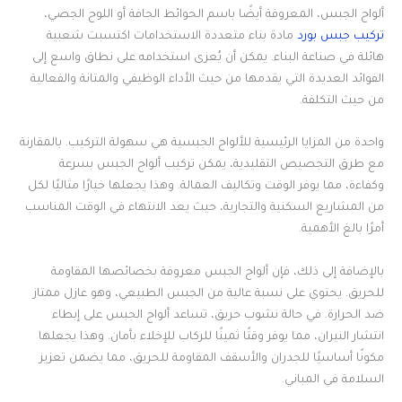
ألواح الجبس، المعروفة أيضًا باسم الحوائط الجافة أو اللوح الجصي،
تركيب جبس بورد
مادة بناء متعددة الاستخدامات اكتسبت شعبية
هائلة في صناعة البناء. يمكن أن يُعزى استخدامه على نطاق واسع إلى
الفوائد العديدة التي يقدمها من حيث الأداء الوظيفي والمتانة والفعالية
من حيث التكلفة.
واحدة من المزايا الرئيسية للألواح الجبسية هي سهولة التركيب. بالمقارنة
مع طرق التجصيص التقليدية، يمكن تركيب ألواح الجبس بسرعة
وكفاءة، مما يوفر الوقت وتكاليف العمالة. وهذا يجعلها خيارًا مثاليًا لكل
من المشاريع السكنية والتجارية، حيث يعد الانتهاء في الوقت المناسب
أمرًا بالغ الأهمية.
بالإضافة إلى ذلك، فإن ألواح الجبس معروفة بخصائصها المقاومة
للحريق. يحتوي على نسبة عالية من الجبس الطبيعي، وهو عازل ممتاز
ضد الحرارة. في حالة نشوب حريق، تساعد ألواح الجبس على إبطاء
انتشار النيران، مما يوفر وقتًا ثمينًا للركاب للإخلاء بأمان. وهذا يجعلها
مكونًا أساسيًا للجدران والأسقف المقاومة للحريق، مما يضمن تعزيز
السلامة في المباني.