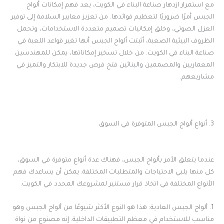
مع استمرار ازدهار صناعة البناء في الكويت، يعد فهم إمكانات ألواح
الجبس أمرًا ضروريًا لتعظيم فوائدها. من تعزيز معايير السلامة إلى توفير
العزل الصوتي، وخلق إمكانيات تصميم متعددة الاستخدامات، وتحمل
الظروف البيئية الصعبة، أثبتت ألواح الجبس أنها تغير قواعد اللعبة في
صناعة البناء في الكويت. من خلال تسخير إمكاناتها، يمكن للمهندسين
المعماريين والمصممين والبنائين فتح فرص جديدة للابتكار والتميز في
مشاريعهم.
3. أنواع ألواح الجبس المتوفرة في السوق
عندما يتعلق الأمر بألواح الجبس، فهناك عدة أنواع متوفرة في السوق،
كل منها يلبي الاحتياجات والمتطلبات المختلفة. يمكن أن يساعدك فهم
الأنواع المختلفة في اتخاذ قرار مستنير لمشروعك المحدد في الكويت.
1. ألواح الجبس العادية: هذا هو النوع الأكثر شيوعًا من ألواح الجبس وهو
مناسب للاستخدام في معظم التطبيقات الداخلية. إنه مصنوع من نواة