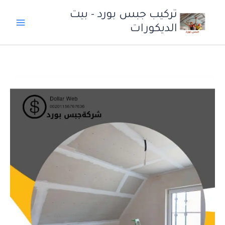
خطي
تركيب جبس بورد - بيت
لى
الديكورات
لمحتوى