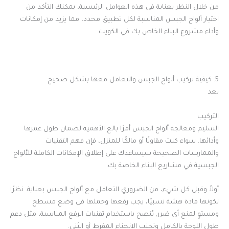
من خلال النظر بعناية في هذه العوامل الرئيسية، يمكنك التأكد من
اختيار ألواح الجبس المناسبة لكل تطبيق محدد، مما يزيد من إمكانات
وأداء مشروع البناء الخاص بك في الكويت.
5. كيفية تركيب ألواح الجبس والتعامل معها بشكل صحيح
يعد
التركيب
السليم ومعالجة ألواح الجبس أمرًا بالغ الأهمية لضمان طول عمرها
وأدائها. سواء كنت مقاولًا أو مالكًا للمنزل، فإن فهم التقنيات
والممارسات الصحيحة سيساعدك على إطلاق الإمكانات الكاملة للألواح
الجبسية في مشاريع البناء الخاصة بك.
أولاً وقبل كل شيء، من الضروري التعامل مع ألواح الجبس بعناية. نظرًا
لكونها مادة هشة نسبيًا، يجب رفعها وحملها في وضع مسطح
ومستوٍ لمنع أي ضرر. يُنصح باستخدام تقنيات الرفع المناسبة، مثل دعم
طول اللوحة بالكامل وتجنب الانحناء المفرط أو الثني.