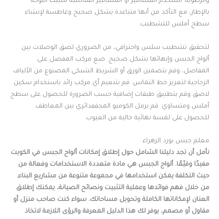
والرطوبة. استخدم المسامير أو المسامير المناسبة لتثبيت اللوحة
بالإطار، مع التأكد من أنها متباعدة بشكل صحيح وغاطسة لإنشاء
سطح أملس للتشطيب.
لتحقيق تشطيب سلس واحترافي، من الضروري لصق الوصلات بين
ألواح الجبس وإنهائها بشكل صحيح. ضع مركب المفصل على
المفاصل، وقم بتضمين الورق أو الشريط الشبكي المصنوع من الألياف
الزجاجية لتعزيز خط التماس. قم بتنعيم أي مركب زائد باستخدام سكين
لاصق وقم بتطبيق طبقات إضافية حسب الضرورة للحصول على سطح
أملس ومتساوي. قم برمل الكومبو المجففدائري بين المعاطف
للحصول على لمسة نهائية خالية من العيوب.
معلم جبس بورد الزهراء
نأمل أن تجد دليلنا الشامل حول إطلاق إمكانات ألواح الجبس في الكويت
مفيدًا وقيّمًا. ألواح الجبس هي مادة متعددة الاستخدامات وفعالة من
حيث التكلفة يمكن استخدامها في مجموعة متنوعة من مشاريع البناء.
من خلال فهم فوائدها وعملية التثبيت ونصائح الصيانة، يمكنك إطلاق
العنان لإمكاناتها الكاملة وتحويل مساحاتك. سواء كنت صاحب منزل أو
مقاول أو مصمم، يوفر لك هذا الدليل المعرفة والرؤى اللازمة لاتخاذ