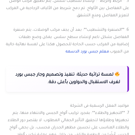
5. **الربط والربط**: لإنشاء تشطيب سلس، يتم تطبيق مركب الوصل
على المفاصل بين الألواح. تم دمج شريط من الألياف الزجاجية في المركب
لتعزيز المفاصل ومنع التشقق.
6. **الصنفرة والتشطيب**: بعد أن يجف مركب الوصلات، يتم صنفرة
المفاصل بشكل ناعم لإنشاء سطح سلس. يمكن وضع طبقات
إضافية من المركب حسب الحاجة للحصول هكذا على لمسة نهائية خالية
من العيوب.
معلم جبس بورد الدسمه
لمسة تراثية حديثة:
تنفيذ وتصميم وجار جبس بورد
لغرف الاستقبال والدواوين بأعلى دقة.
مواعيد العمل الرسمية فى الشركة
7. **التجهيز والطلاء**: بمجرد تركيب ألواح الجبس والانتهاء منها، يتم
تجهيزها وطلاؤها لتحقيق التأثير الجمالي المطلوب. لا يقتصر دور الطلاء
والطلاء المناسب على تحسين مظهر الجدران فحسب، بل يحمي ألواح