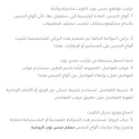
تركيب قواطع جبس بورد الكويت متحركة وثابتة
1. ألواح الجبس: المادة الرئيسية التي ستعمل بها، تأتي ألواح الجبس
بأحجام مختلفةوسماكات تناسب مختلف التطبيقات.
2. براغي الحوائط الجافة: تم تصميم هذه البراغي المتخصصة لتثبيت
ألواح الجبس على المسامير أو الإطارات. هكذا
لدينا اسعار بسيطة في تركيب جبس بورد
3. مركب الفواصل: المعروف أيضًا باسم الطين، يستخدم مركب
الفواصل لملء وإنهاء الفواصل بين ألواح الجبس.هكذا
4. شريط المفاصل: يُستخدم شريط شبكي من الورق أو الألياف الزجاجية
لتقوية المفاصل قبل تطبيق مركب المفاصل.
اصباغ وورق جدران الكويت
5. حبات الزوايا: تستخدم هذه الشرائط المعدنية أو البلاستيكية لحماية
وتعزيز زوايا تركيبات ألواح الجبس.
معلم جبس بورد الروضه