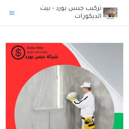
خطي
تركيب جبس بورد - بيت
لى
الديكورات
لمحتوى