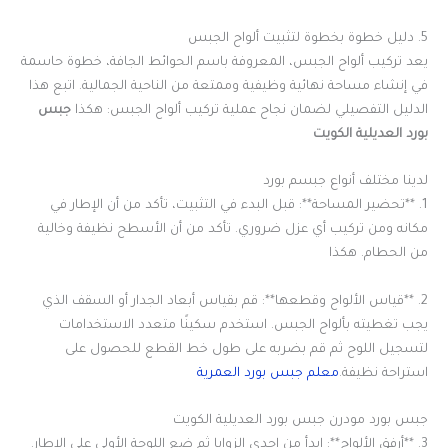
5. دليل خطوة بخطوة لتثبيت ألواح الجبس
يعد تركيب ألواح الجبس، المعروفة باسم الحوائط الجافة، خطوة حاسمة
في إنشاء مساحة نهائية وظيفية وممتعة من الناحية الجمالية. اتبع هذا
الدليل التفصيلي لضمان نجاح عملية تركيب ألواح الجبس: هكذا
جبس
بورد العديلية الكويت
لدينا مختلف أنواع جبسم بورد
1. **تحضير المساحة**: قبل البدء في التثبيت، تأكد من أن الإطار في
مكانه ومن تركيب أي عزل ضروري. تأكد من أن الأسطح نظيفة وخالية
من الحطام. هكذا
2. **قياس الألواح وقطعها**: قم بقياس أبعاد الجدار أو السقف الذي
يجب تغطيته بألواح الجبس. استخدم سكينًا متعدد الاستخدامات
لتسجيل اللوح ثم قم بضربه على طول خط القطع للحصول على
استراحة نظيفة.
معلم جبس بورد العمرية
جبس بورد مودرن جبس بورد العديلية الكويت
3. **أرفق الألواح**: ابدأ من إحدى الزوايا ثم ضع اللوحة الأولى على الإطار.