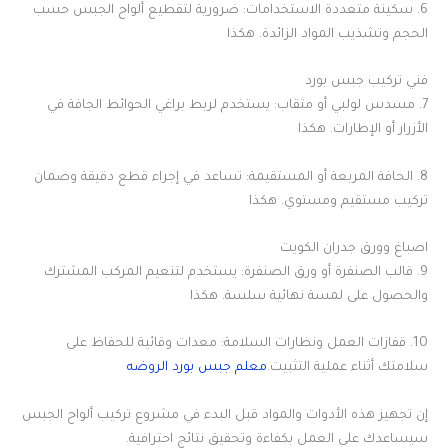
6. سكينة متعددة الاستخدامات: ضرورية لتقطيع ألواح الجبس حسب
الحجم وتشذيب المواد الزائدة. هكذا
فني تركيب جبس بورد
7. مسدس لولبي أو مثقاب: يستخدم لربط براغي الحوائط الجافة في
الأزرار أو الإطارات. هكذا
8. الحافة المربعة أو المستقيمة: تساعد في إجراء قطع دقيقة وضمان
تركيب مستقيم ومستوي. هكذا
اصباغ وورق جدران الكويت
9. قالب الصنفرة أو ورق الصنفرة: يستخدم لتنعيم المركب المشترك
والحصول على لمسة نهائية سلسة. هكذا
10. قفازات العمل ونظارات السلامة: معدات وقائية للحفاظ على
سلامتك أثناء عملية التثبيت.
معلم جبس بورد الروضه
إن تجهيز هذه الأدوات والمواد قبل البدء في مشروع تركيب ألواح الجبس
سيساعدك على العمل بكفاءة وتحقيق نتائج احترافية.