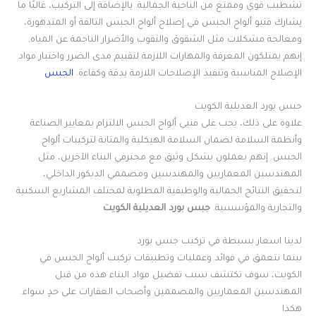
تشطيب قوي وممتع من الناحية الجمالية. بالإضافة إلى التركيب، غالبًا ما
يشارك فنيو ألواح الجبس في إصلاح ألواح الجبس التالفة أو المتدهورة،
ومعالجة مشكلات مثل الشقوق والثقوب والأضرار الناجمة عن المياه.
إنهم يمتلكون المعرفة والمهارات اللازمة لتقييم مدى الضرر واختيار مواد
الإصلاح المناسبة وتنفيذ الإصلاحات اللازمة بدقة وكفاءة.
الجبس
جبس بورد العديلية الكويت
علاوة على ذلك، يجب على فنيي ألواح الجبس الالتزام بمعايير الصناعة
وأنظمة السلامة لضمان السلامة الهيكلية والمتانة لتركيبات ألواح
الجبس. إنهم يعملون بشكل وثيق مع محترفي البناء الآخرين، مثل
المهندسين المعماريين والمهندسين ومصممي الديكور الداخلي،
لتحقيق النتائج الجمالية والوظيفية المطلوبة لمختلف المشاريع السكنية
والتجارية والمؤسسية.
جبس بورد العديلية الكويت
لدينا اسعار بسيطة في تركيب جبس بورد
بينما نتعمق في فوائد وعمليات وتطبيقات تركيب ألواح الجبس في
الكويت، سوف تكتشف سبب تفضيل مواد البناء هذه من قبل
المهندسين المعماريين والمصممين وأصحاب العقارات على حدٍ سواء.
هكذا