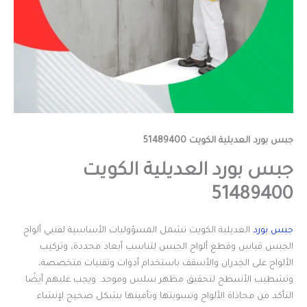
جبس بورد العديلية الكويت 51489400
جبس بورد العديلية الكويت
51489400
جبس بورد
العديلية الكويت تشمل المسؤوليات الأساسية لفنيي ألواح
الجبس قياس وقطع ألواح الجبس لتناسب أبعاد محددة، وتركيب
الألواح على الجدران والأسقف باستخدام أدوات وتقنيات متخصصة،
وتشطيب الأسطح لتحقيق مظهر سلس وموحد. ويجب عليهم أيضًا
التأكد من محاذاة الألواح وتسويتها وتأمينها بشكل صحيح لإنشاء