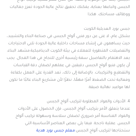
الجبس أيضًا من الرطوبة والتلف. من خلال فهم عملية تركيب ألواح
الجبس واتباعها بعناية، يمكنك تحقيق نتائج عالية الجودة تعزز جماليات
ووظائف مساحتك. هكذا
جبس بورد العديلية الكويت
بشكل عام، لا غنى عن دور فنيي ألواح الجبس في صناعة البناء والتشييد،
حيث يساهمون في إنشاء مساحات داخلية عالية الجودة تلبي الاحتياجات
والتفضيلات المتطورة للعملاء في بيئة الكويت الديناميكية.مشهد البناء.
يعد الاهتمام بالتفاصيل سمة رئيسية أخرى للنجاح في هذا المجال. يجب
أن يكون فنيو ألواح الجبس دقيقين في عملهم لضمان دقة القياسات
والتقطيع والتركيبات. بالإضافة إلى ذلك، تعد القدرة على العمل بكفاءة
وفعالية تحت الضغط أمرًا مهمًا، نظرًا لأن مشاريع البناء غالبًا ما تكون
لها مواعيد نهائية ضيقة.
4. الأدوات والمواد المطلوبة لتركيب ألواح الجبس
عندما يتعلق الأمر بتركيب ألواح الجبس، فإن الحصول على الأدوات
والمواد المناسبة أمر ضروري لضمان سلاسة وسهولة تركيب ألواح
الجبس. عملية ناجحة. فيما يلي بعض العناصر الأساسية التي
ستحتاجها لتركيب ألواح الجبس:
معلم جبس بورد هدية