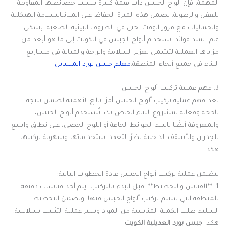
المهمة، فإن ألواح الجبس ذات قيمة كبيرة بسبب خصائصها المقاومة
للعفن والرطوبة. تضمن هذه الميزة الحفاظ على المبانيالسلامة الهيكلية
والجماليات مع مرور الوقت، حتى في الظروف البيئية الصعبة. بشكل
عام، تمتد فوائد استخدام ألواح الجبس في الكويت إلى ما هو أبعد من
مزاياها العملية لتشمل تعزيز السلامة والراحة والمتانة في مشاريع
البناء في جميع أنحاء المنطقة.
معلم جبس بورد المسايل
3. فهم عملية تركيب ألواح الجبس
يعد فهم عملية تركيب ألواح الجبس أمرًا بالغ الأهمية لضمان نتيجة
ناجحة وفعالة لمشروع البناء الخاص بك. تُستخدم ألواح الجبس،
والمعروفة أيضًا باسم الحوائط الجافة أو اللوح الجصي، على نطاق واسع
للجدران والأسقف الداخلية نظرًا لتعدد استخداماتها وسهولة تركيبها.
هكذا
تتضمن عملية تركيب ألواح الجبس عادة الخطوات التالية:
1. **القياس والتخطيط**: قبل البدء بالتركيب، يتم أخذ قياسات دقيقة
للمنطقة التي سيتم تركيب ألواح الجبس فيها. ويضمن التخطيط
السليم طلب الكمية المناسبة من المواد وسير عملية التثبيت بسلاسة.
هكذا
جبس بورد العديلية الكويت