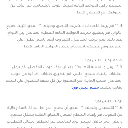
استخدم براغي الحوائط الجافة لتثبيت اللوحة بالمسامير، مع التأكد من
استواءها مع السطح. هكذا
4. ** قم بربط اللحامات بالشريط اللاصق وطينها **: بمجرد تثبيت جميع
الألواح، قم بتطبيق شريط الحوائط الجافة لتغطية المفاصل بين الألواح.
بعد ذلك، ضع مركب المفاصل، المعروف أيضًا باسم الطين، على
الشريط وقم بتنعيمه باستخدام سكين الحوائط الجافة. هكذا
خدمة تركيب جبس بورد
5. **الرمل واللمسة النهائية**: بعد أن يجف مركب المفصل، قم برمل
الطبقات لإنشاء سطح أملس. قم بتطبيق طبقات إضافية من مركب
المفاصل حسب الحاجة، مع الصنفرة بين كل طبقة للحصول على لمسة
نهائية سلسة.
معلم جبس بورد
تركيب جبس بورد
6. ** التمهيدي والطلاء **: بمجرد أن يصبح الحوائط الجافة ناعمة وخالية
من العيوب، قم بإعداد السطح لضمان التصاق الطلاء بشكل صحيح.
وانتهى الأمر بدهان الجبس بورد ليتناسب مع المظهر الجمالي المطلوب